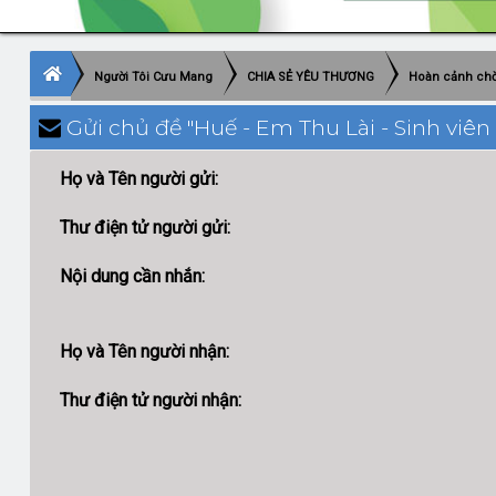
Người Tôi Cưu Mang
CHIA SẺ YÊU THƯƠNG
Hoàn cảnh chờ
Gửi chủ đề "Huế - Em Thu Lài - Sinh viên
Họ và Tên người gửi:
Thư điện tử người gửi:
Nội dung cần nhắn:
Họ và Tên người nhận:
Thư điện tử người nhận: