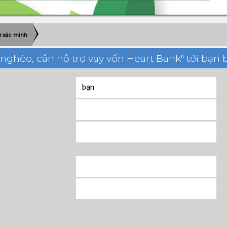
 xác minh
 nghèo, cần hỗ trợ vay vốn Heart Bank" tới bạn 