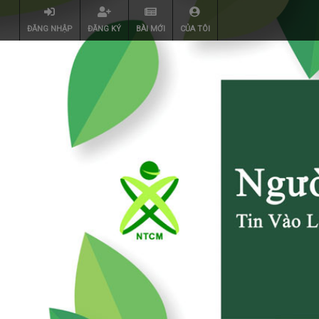
ĐĂNG NHẬP
ĐĂNG KÝ
BÀI MỚI
CỦA TÔI