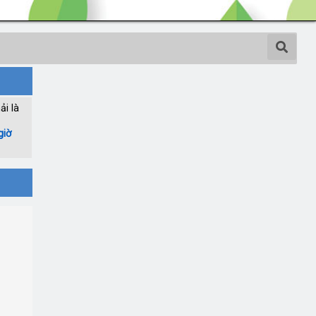
ải là
giờ