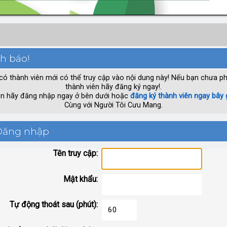
h báo!
có thành viên mới có thể truy cập vào nội dung này! Nếu bạn chưa ph
thành viên hãy đăng ký ngay!.
n hãy đăng nhập ngay ở bên dưới hoặc
đăng ký thành viên ngay bây 
Cùng với Người Tôi Cưu Mang.
ăng nhập
Tên truy cập:
Mật khẩu:
Tự động thoát sau (phút):