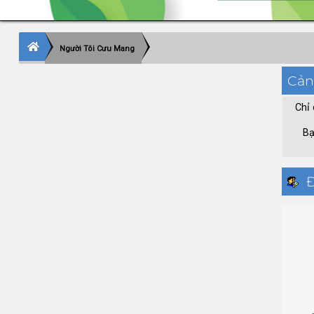
Người Tôi Cưu Mang
Cản
Chỉ 
Bạ
Đ