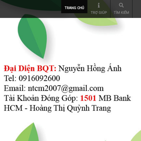
TRANG CHỦ
TRỢ GIÚP
TÌM KIẾM