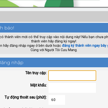
h báo!
có thành viên mới có thể truy cập vào nội dung này! Nếu bạn chưa ph
thành viên hãy đăng ký ngay!.
n hãy đăng nhập ngay ở bên dưới hoặc
đăng ký thành viên ngay bây 
Cùng với Người Tôi Cưu Mang.
ăng nhập
Tên truy cập:
Mật khẩu:
Tự động thoát sau (phút):