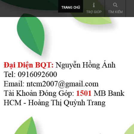
TRANG CHỦ
TRỢ GIÚP
TÌM KIẾM