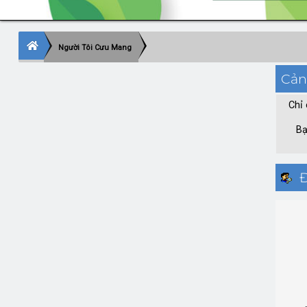
Người Tôi Cưu Mang
Cản
Chỉ 
Bạ
Đ