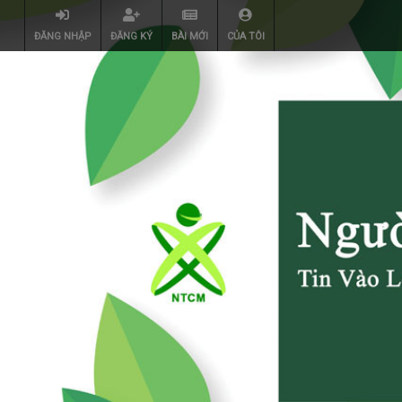
ĐĂNG NHẬP
ĐĂNG KÝ
BÀI MỚI
CỦA TÔI