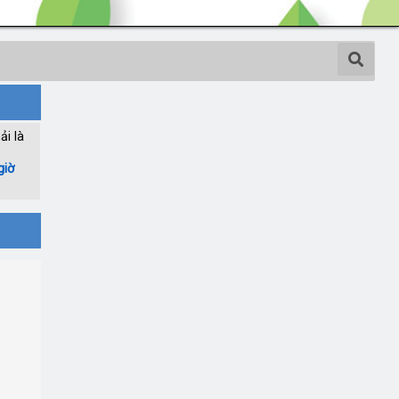
ải là
giờ