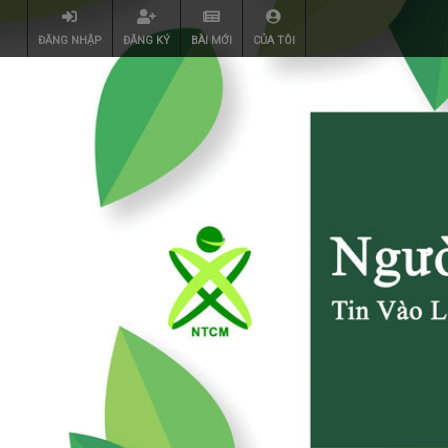
ĐĂNG NHẬP
ĐĂNG KÝ
BÀI MỚI
CỦA TÔI