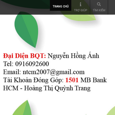
TRANG CHỦ
TRỢ GIÚP
TÌM KIẾM