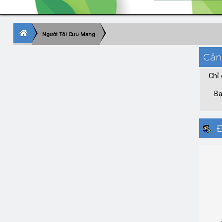
Người Tôi Cưu Mang
Cản
Chỉ 
Bạ
Đ