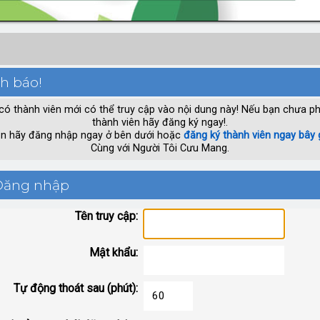
h báo!
có thành viên mới có thể truy cập vào nội dung này! Nếu bạn chưa ph
thành viên hãy đăng ký ngay!.
n hãy đăng nhập ngay ở bên dưới hoặc
đăng ký thành viên ngay bây 
Cùng với Người Tôi Cưu Mang.
ăng nhập
Tên truy cập:
Mật khẩu:
Tự động thoát sau (phút):