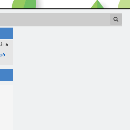
ải là
giờ