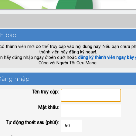
h báo!
có thành viên mới có thể truy cập vào nội dung này! Nếu bạn chưa ph
thành viên hãy đăng ký ngay!.
n hãy đăng nhập ngay ở bên dưới hoặc
đăng ký thành viên ngay bây 
Cùng với Người Tôi Cưu Mang.
ăng nhập
Tên truy cập:
Mật khẩu:
Tự động thoát sau (phút):