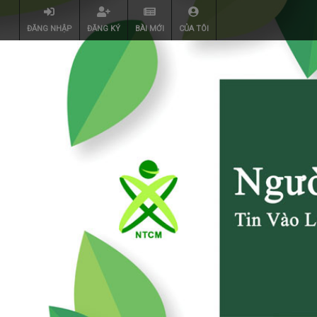
ĐĂNG NHẬP
ĐĂNG KÝ
BÀI MỚI
CỦA TÔI