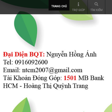
TRANG CHỦ
TRỢ GIÚP
TÌM KIẾM