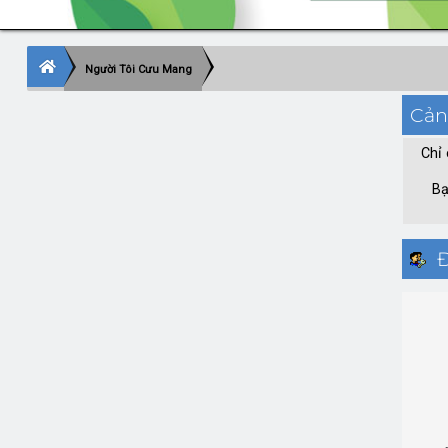
Người Tôi Cưu Mang
Cản
Chỉ 
Bạ
Đ