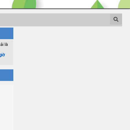
ải là
giờ