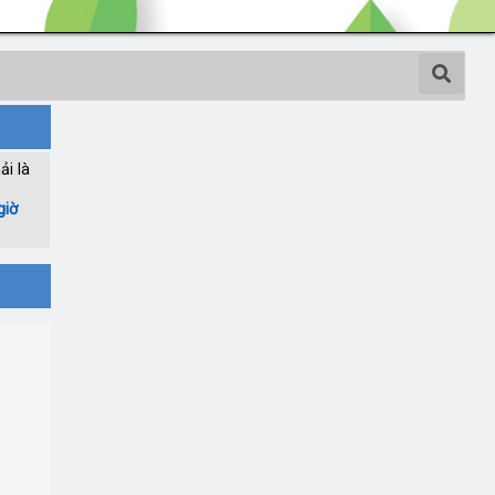
ải là
giờ