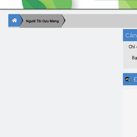
Người Tôi Cưu Mang
Cản
Chỉ 
Bạ
Đ