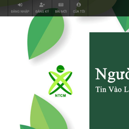
ĐĂNG NHẬP
ĐĂNG KÝ
BÀI MỚI
CỦA TÔI