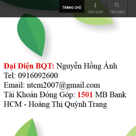
TRANG CHỦ
TRỢ GIÚP
TÌM KIẾM