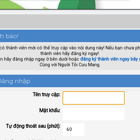
h báo!
có thành viên mới có thể truy cập vào nội dung này! Nếu bạn chưa ph
thành viên hãy đăng ký ngay!.
n hãy đăng nhập ngay ở bên dưới hoặc
đăng ký thành viên ngay bây 
Cùng với Người Tôi Cưu Mang.
ăng nhập
Tên truy cập:
Mật khẩu:
Tự động thoát sau (phút):