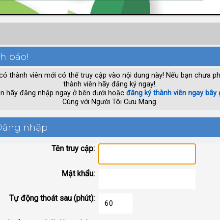
h báo!
có thành viên mới có thể truy cập vào nội dung này! Nếu bạn chưa ph
thành viên hãy đăng ký ngay!.
n hãy đăng nhập ngay ở bên dưới hoặc
đăng ký thành viên ngay bây 
Cùng với Người Tôi Cưu Mang.
ăng nhập
Tên truy cập:
Mật khẩu:
Tự động thoát sau (phút):