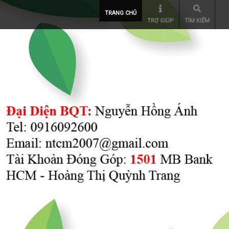
TRANG CHỦ
TRỢ GIÚP
TÌM KIẾM