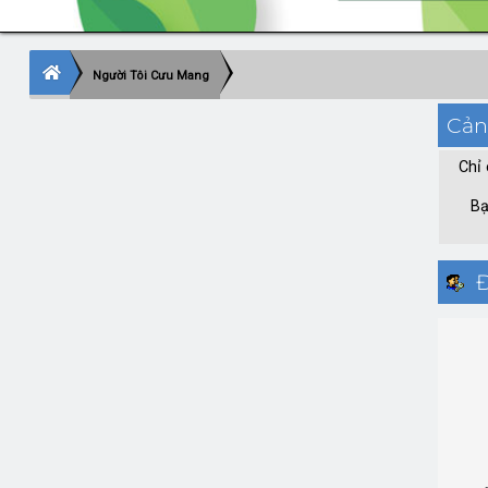
Người Tôi Cưu Mang
Cản
Chỉ 
Bạ
Đ