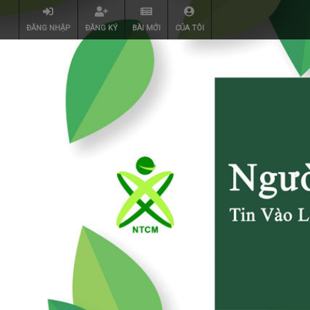
ĐĂNG NHẬP
ĐĂNG KÝ
BÀI MỚI
CỦA TÔI