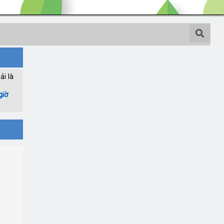
ải là
giờ