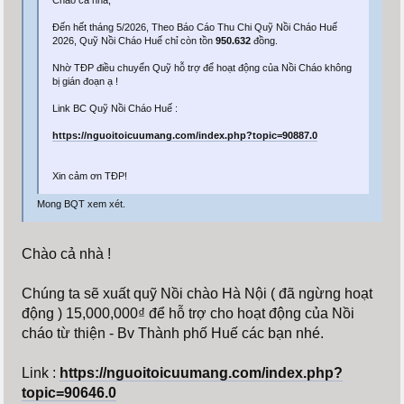
Chào cả nhà,
Đến hết tháng 5/2026, Theo Báo Cáo Thu Chi Quỹ Nồi Cháo Huế
2026, Quỹ Nồi Cháo Huế chỉ còn tồn
950.632
đồng.
Nhờ TĐP điều chuyển Quỹ hỗ trợ để hoạt động của Nồi Cháo không
bị gián đoạn ạ !
Link BC Quỹ Nồi Cháo Huế :
https://nguoitoicuumang.com/index.php?topic=90887.0
Xin cảm ơn TĐP!
Mong BQT xem xét.
Chào cả nhà !
Chúng ta sẽ xuất quỹ Nồi chào Hà Nội ( đã ngừng hoạt
động ) 15,000,000₫ để hỗ trợ cho hoạt động của Nồi
cháo từ thiện - Bv Thành phố Huế các bạn nhé.
Link :
https://nguoitoicuumang.com/index.php?
topic=90646.0