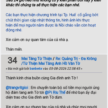
Sau 24 giờ nếu như không có ý kiến phản đối hay ý kiến
khác thì chúng ta sẽ thực hiện các bạn nhé.
Các bạn thực hiện chương trình tại Tp. Huế
cố gắng bớt
cập nhật thông tin, hình ảnh khi thực
chút thời gian
hiện để mọi người nắm được là Nồi cháo vẫn còn hoạt
động nhé.
Xin cảm ơn sự quan tâm của cả nhà ạ.
Thân mến.
34
Mai Táng Từ Thiện
/
Re: Quảng Trị - Đa Krông
/Từ Thiện Mai Tăng Anh Hồ Văn Tờ
« Bài mới gửi bởi
banbe6x
vào
05-08-2026 22:58:45
»
Thành kính chia buồn cùng Gia đình anh Tờ !
@trangvitgioi
: Em chuyển toàn bộ số tiền mọi người ủng
hộ đám tang anh Tờ tới
@Pi Riu Thế
để nhờ bạn ấy đại
diện trao cho Gia đình anh Tờ dùm.
Xin cảm ơn sự chung tay của cả nhà và chúc mọi người