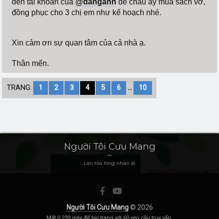
đến tài khoản của
@danganh
để cháu ấy mua sách vở,
đồng phục cho 3 chị em như kế hoạch nhé.
Xin cảm ơn sự quan tâm của cả nhà ạ.
Thân mến.
TRANG:
1
2
3
4
5
6
...
10
Người Tôi Cưu Mang
Lan tỏa lòng nhân ái
Người Tôi Cưu Mang
© 2026
Mất 0.239 giây để tạo trang với 60 yêu cầu truy vấn.