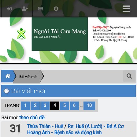
Bài viết mới
Bài viết mới
TRANG:
1
2
3
4
5
6
...
10
Bài mới:
theo chủ đề
31
Thừa Thiên - Huế
/
Re: Huế (A Lưới) - Bé A Cơ
Hoàng Anh - Bệnh não và động kinh