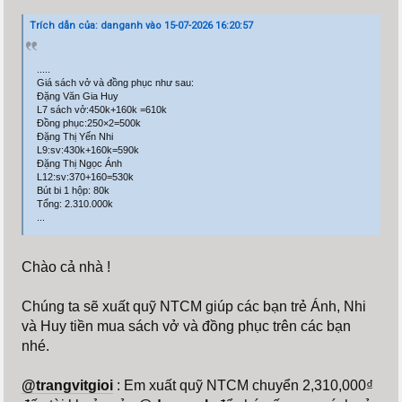
Trích dẫn của: danganh vào 15-07-2026 16:20:57
.....
Giá sách vở và đồng phục như sau:
Đặng Văn Gia Huy
L7 sách vở:450k+160k =610k
Đồng phục:250×2=500k
Đặng Thị Yến Nhi
L9:sv:430k+160k=590k
Đặng Thị Ngọc Ánh
L12:sv:370+160=530k
Bút bi 1 hộp: 80k
Tổng: 2.310.000k
...
Chào cả nhà !
Chúng ta sẽ xuất quỹ NTCM giúp các bạn trẻ Ánh, Nhi
và Huy tiền mua sách vở và đồng phục trên các bạn
nhé.
@trangvitgioi
: Em xuất quỹ NTCM chuyển 2,310,000₫