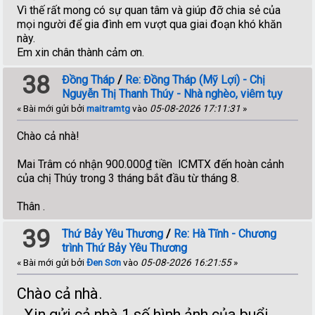
Vì thế rất mong có sự quan tâm và giúp đỡ chia sẻ của
mọi người để gia đình em vượt qua giai đoạn khó khăn
này.
Em xin chân thành cảm ơn.
38
Đồng Tháp
/
Re: Đồng Tháp (Mỹ Lợi) - Chị
Nguyễn Thị Thanh Thúy - Nhà nghèo, viêm tụy
« Bài mới gửi bởi
maitramtg
vào
05-08-2026 17:11:31
»
Chào cả nhà!
Mai Trâm có nhận 900.000₫ tiền lCMTX đến hoàn cảnh
của chị Thúy trong 3 tháng bắt đầu từ tháng 8.
Thân .
39
Thứ Bảy Yêu Thương
/
Re: Hà Tĩnh - Chương
trình Thứ Bảy Yêu Thương
« Bài mới gửi bởi
Đen Sơn
vào
05-08-2026 16:21:55
»
Chào cả nhà.
Xin gửi cả nhà 1 số hình ảnh của buổi