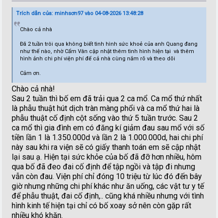
Trích dẫn của: minhsơn97 vào 04-08-2026 13:48:28
Chào cả nhà
Đã 2 tuần trôi qua không biết tình hình sức khoẻ của anh Quang đang
như thế nào, nhờ Cẩm Vân cập nhật thêm tình hình hiện tại và thêm
hình ảnh chi phí viện phí để cả nhà cùng nắm rõ và theo dõi
Cảm ơn.
Chào cả nhà!
Sau 2 tuần thì bố em đã trải qua 2 ca mổ. Ca mổ thứ nhất
là phẫu thuật hút dịch tràn màng phổi và ca mổ thứ hai là
phẫu thuật cố định cột sống vào thứ 5 tuần trước. Sau 2
ca mổ thì gia đình em có đăng kí giảm đau sau mổ với số
tiền lần 1 là 1.350.000d và lần 2 là 1.000.000d, hai chi phí
này sau khi ra viện sẽ có giấy thanh toán em sẽ cập nhật
lại sau ạ. Hiện tại sức khỏe của bố đã đỡ hơn nhiều, hôm
qua bố đã đeo đai cố định để tập ngồi và tập đi nhưng
vẫn còn đau. Viện phí chỉ đóng 10 triệu từ lúc đó đến bây
giờ nhưng những chi phí khác như ăn uống, các vật tư y tế
để phẫu thuật, đai cố định,.. cũng khá nhiều nhưng với tình
hình kinh tế hiện tại chỉ có bố xoay sở nên còn gặp rất
nhiều khó khăn.