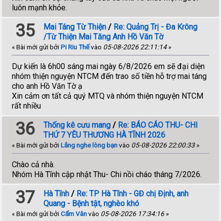
luôn mạnh khỏe.
35
Mai Táng Từ Thiện
/
Re: Quảng Trị - Đa Krông
/Từ Thiện Mai Tăng Anh Hồ Văn Tờ
« Bài mới gửi bởi
Pi Riu Thế
vào
05-08-2026 22:11:14
»
Dự kiến là 6h00 sáng mai ngày 6/8/2026 em sẽ đại diện
nhóm thiện nguyện NTCM đến trao số tiền hỗ trợ mai táng
cho anh Hồ Văn Tờ ạ
Xin cảm ơn tất cả quý MTQ và nhóm thiện nguyện NTCM
rất nhiều
36
Thống kê cưu mang
/
Re: BÁO CÁO THU- CHI
THỨ 7 YÊU THƯƠNG HÀ TĨNH 2026
« Bài mới gửi bởi
Lắng nghe lòng bạn
vào
05-08-2026 22:00:33
»
Chào cả nhà.
Nhóm Hà Tĩnh cập nhật Thu- Chi nồi cháo tháng 7/2026.
37
Hà Tĩnh
/
Re: TP Hà Tĩnh - GĐ chị Định, anh
Quang - Bệnh tật, nghèo khó
« Bài mới gửi bởi
Cẩm Vân
vào
05-08-2026 17:34:16
»