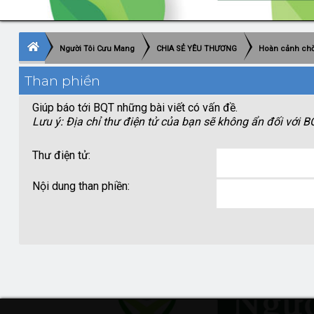
Người Tôi Cưu Mang
CHIA SẺ YÊU THƯƠNG
Hoàn cảnh chờ
Than phiền
Giúp báo tới BQT những bài viết có vấn đề.
Lưu ý: Địa chỉ thư điện tử của bạn sẽ không ẩn đối với B
Thư điện tử
:
Nội dung than phiền
: