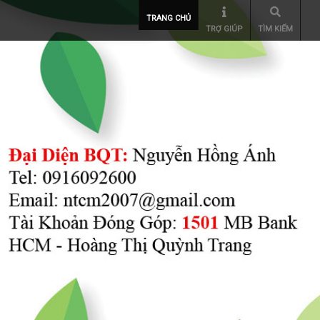
TRANG CHỦ
TRỢ GIÚP
TÌM KIẾM