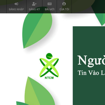
ĐĂNG NHẬP
ĐĂNG KÝ
BÀI MỚI
CỦA TÔI