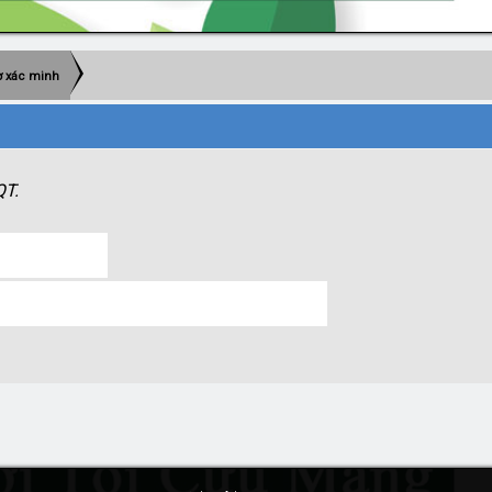
 xác minh
QT.