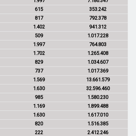
1.997
7.186.347
615
353.242
817
792.378
1.402
941.312
509
1.017.228
1.997
764.803
1.702
1.265.408
829
1.034.607
737
1.017.369
1.569
13.661.579
1.630
32.596.460
985
1.580.230
1.169
1.899.488
1.630
1.617.010
820
1.516.385
222
2.412.246