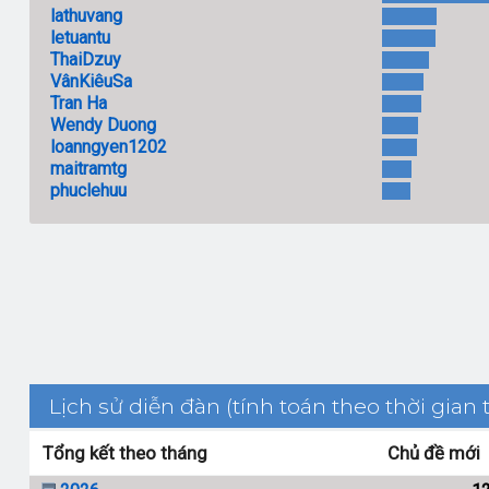
lathuvang
letuantu
ThaiDzuy
VânKiêuSa
Tran Ha
Wendy Duong
loanngyen1202
maitramtg
phuclehuu
Lịch sử diễn đàn (tính toán theo thời gian
Tổng kết theo tháng
Chủ đề mới