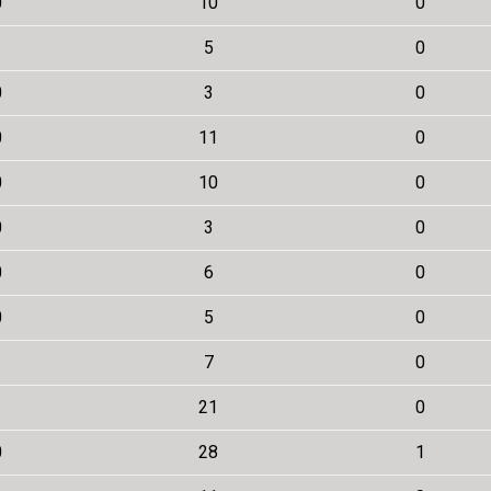
0
10
0
1
5
0
0
3
0
0
11
0
0
10
0
0
3
0
0
6
0
0
5
0
1
7
0
1
21
0
0
28
1