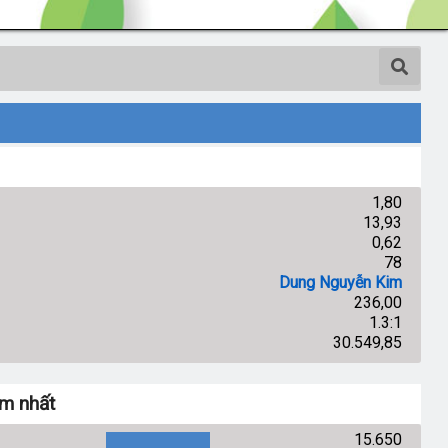
1,80
13,93
0,62
78
Dung Nguyễn Kim
236,00
1.3:1
30.549,85
m nhất
15.650