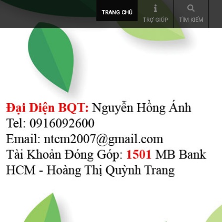
TRANG CHỦ
TRỢ GIÚP
TÌM KIẾM