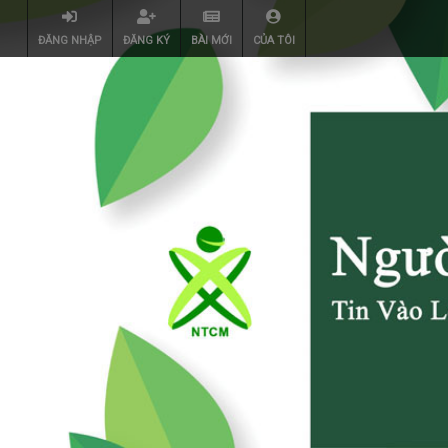
ĐĂNG NHẬP
ĐĂNG KÝ
BÀI MỚI
CỦA TÔI