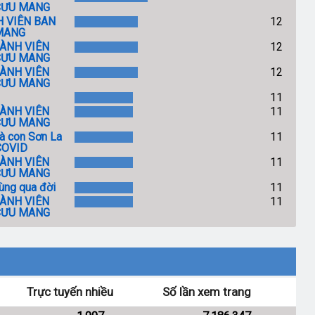
 CƯU MANG
 VIÊN BAN
12
 MANG
HÀNH VIÊN
12
 CƯU MANG
HÀNH VIÊN
12
 CƯU MANG
11
HÀNH VIÊN
11
 CƯU MANG
à con Sơn La
11
 COVID
HÀNH VIÊN
11
 CƯU MANG
Hùng qua đời
11
HÀNH VIÊN
11
 CƯU MANG
Trực tuyến nhiều
Số lần xem trang