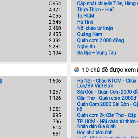
5.954
Cập nhật chuyển Tiền, Hàng v
4.321
Thừa Thiên - Huế
4.055
Tp.HCM
2.645
Hà Tĩnh
2.468
Nồi cháo từ thiện
2.455
Quảng Nam
2.392
Quán cơm 2.000 đồng
2.281
Nghệ An
2.194
Bà Rịa – Vũng Tàu
10 chủ đề được xem 
1.606
Hà Nội - Cháo NTCM - Chùa
Lộc/BV Việt Đức
1.257
Sài Gòn - Quán Cơm 2000 đ
1.126
Cần Thơ - Quán cơm 2.000đ
Quán Cơm 2000 Sài Gòn - Cậ
1.053
hộ
895
Quán cơm 2k Cần Thơ - Cập 
796
TP HCM - Nồi cháo từ thiện 
Nhân dân Gia Định
614
Góc nhỏ tâm tình
561