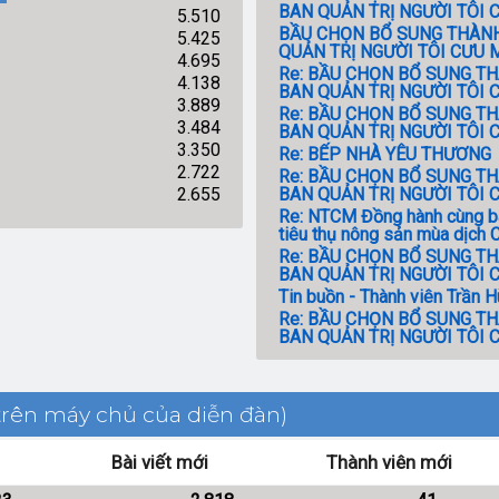
BAN QUẢN TRỊ NGƯỜI TÔI
5.510
BẦU CHỌN BỔ SUNG THÀNH
5.425
QUẢN TRỊ NGƯỜI TÔI CƯU
4.695
Re: BẦU CHỌN BỔ SUNG T
4.138
BAN QUẢN TRỊ NGƯỜI TÔI
3.889
Re: BẦU CHỌN BỔ SUNG T
3.484
BAN QUẢN TRỊ NGƯỜI TÔI
3.350
Re: BẾP NHÀ YÊU THƯƠNG
2.722
Re: BẦU CHỌN BỔ SUNG T
2.655
BAN QUẢN TRỊ NGƯỜI TÔI
Re: NTCM Đồng hành cùng b
tiêu thụ nông sản mùa dịch
Re: BẦU CHỌN BỔ SUNG T
BAN QUẢN TRỊ NGƯỜI TÔI
Tin buồn - Thành viên Trần 
Re: BẦU CHỌN BỔ SUNG T
BAN QUẢN TRỊ NGƯỜI TÔI
 trên máy chủ của diễn đàn)
Bài viết mới
Thành viên mới