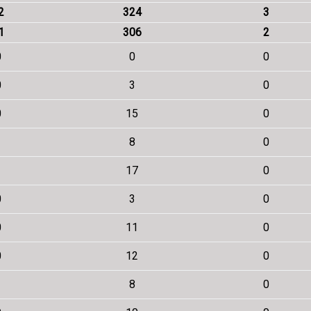
2
324
3
1
306
2
0
0
0
0
3
0
0
15
0
1
8
0
1
17
0
0
3
0
0
11
0
0
12
0
1
8
0