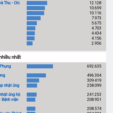
à Thu - Chi
12.128
10.659
10.116
7.973
5.675
4.703
4.434
4.156
2.956
nhiều nhất
 Phụng
692.635
ồng
496.304
309.419
p nhật ủng
258.099
nhật ủng hộ
241.253
- Bệnh viện
208.951
208.574