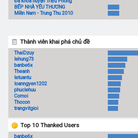
Đa khoa huyện Triệu Phong
BẾP NHÀ YÊU THƯƠNG
Miền Nam - Trung Thu 2010
Thành viên khai phá chủ đề
ThaiDzuy
lehung73
banbe6x
Theanh
letuantu
loanngyen1202
phuclehuu
Comoi
Thocon
trangvitgioi
Top 10 Thanked Users
banbe6x