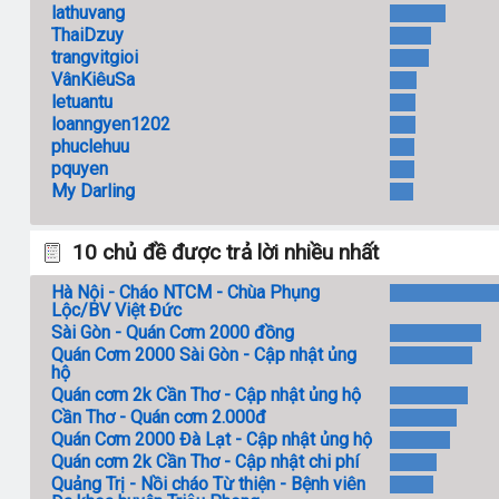
lathuvang
ThaiDzuy
trangvitgioi
VânKiêuSa
letuantu
loanngyen1202
phuclehuu
pquyen
My Darling
10 chủ đề được trả lời nhiều nhất
Hà Nội - Cháo NTCM - Chùa Phụng
Lộc/BV Việt Đức
Sài Gòn - Quán Cơm 2000 đồng
Quán Cơm 2000 Sài Gòn - Cập nhật ủng
hộ
Quán cơm 2k Cần Thơ - Cập nhật ủng hộ
Cần Thơ - Quán cơm 2.000đ
Quán Cơm 2000 Đà Lạt - Cập nhật ủng hộ
Quán cơm 2k Cần Thơ - Cập nhật chi phí
Quảng Trị - Nồi cháo Từ thiện - Bệnh viên