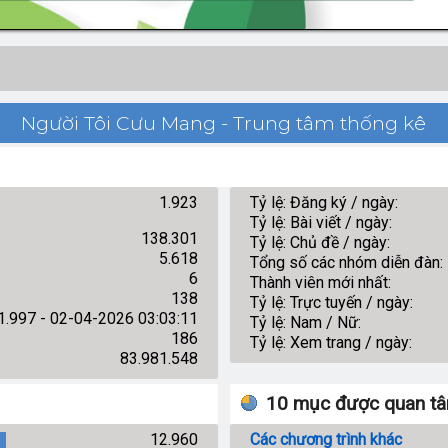
Người Tôi Cưu Mang - Trung tâm thống kê
1.923
Tỷ lệ: Đăng ký / ngày:
Tỷ lệ: Bài viết / ngày:
138.301
Tỷ lệ: Chủ đề / ngày:
5.618
Tổng số các nhóm diễn đàn:
6
Thành viên mới nhất:
138
Tỷ lệ: Trực tuyến / ngày:
1.997 - 02-04-2026 03:03:11
Tỷ lệ: Nam / Nữ:
186
Tỷ lệ: Xem trang / ngày:
83.981.548
10 mục được quan tâ
12.960
Các chương trình khác