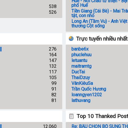
Huế - Nồi Cháo từ thiện - Bệ
phố Huế
538
Tiền Giang (Cái Bè) - Mai Tr
526
tật, con nhỏ
Long An (Tầm Vu) - Anh Việt
thương Cột sống
Trực tuyến nhiều nhất
276
banbe6x
164
phuclehuu
147
letuantu
132
maitramtg
117
DucTai
105
ThaiDzuy
99
VânKiêuSa
91
Trần Quốc Hương
82
loanngyen1202
81
lathuvang
Top 10 Thanked Pos
12.060
Re: BẦU CHỌN BỔ SUNG T