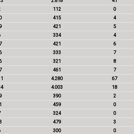
23
2.818
41
2
112
0
0
415
4
9
421
5
6
334
4
7
421
6
6
333
7
6
321
8
7
461
7
11
4.280
67
34
4.003
18
9
390
2
1
459
0
7
324
0
3
479
3
6
300
0