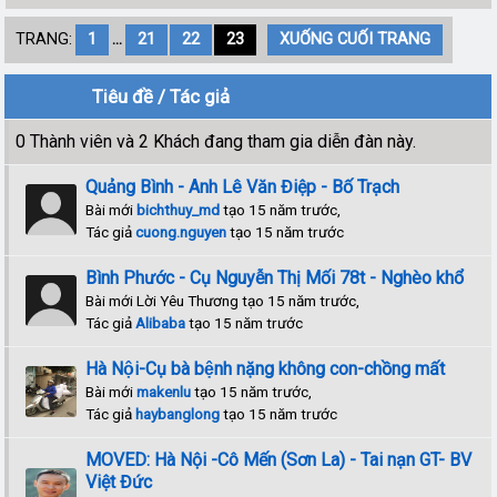
TRANG:
1
...
21
22
23
XUỐNG CUỐI TRANG
Tiêu đề
/
Tác giả
0 Thành viên và 2 Khách đang tham gia diễn đàn này.
Quảng Bình - Anh Lê Văn Điệp - Bố Trạch
Bài mới
bichthuy_md
tạo 15 năm trước,
Tác giả
cuong.nguyen
tạo 15 năm trước
Bình Phước - Cụ Nguyễn Thị Mối 78t - Nghèo khổ
Bài mới Lời Yêu Thương tạo 15 năm trước,
Tác giả
Alibaba
tạo 15 năm trước
Hà Nội-Cụ bà bệnh nặng không con-chồng mất
Bài mới
makenlu
tạo 15 năm trước,
Tác giả
haybanglong
tạo 15 năm trước
MOVED: Hà Nội -Cô Mến (Sơn La) - Tai nạn GT- BV
Việt Đức