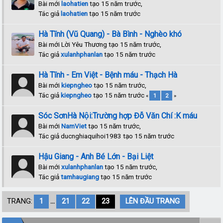
Bài mới
laohatien
tạo 15 năm trước,
Tác giả
laohatien
tạo 15 năm trước
Hà Tĩnh (Vũ Quang) - Bà Bình - Nghèo khó
Bài mới Lời Yêu Thương tạo 15 năm trước,
Tác giả
xulanhphanlan
tạo 15 năm trước
Hà Tĩnh - Em Việt - Bệnh máu - Thạch Hà
Bài mới
kiepngheo
tạo 15 năm trước,
Tác giả
kiepngheo
tạo 15 năm trước
«
1
2
»
Sóc SơnHà Nội:Trường hợp Đỗ Văn Chí :K máu
Bài mới
NamViet
tạo 15 năm trước,
Tác giả ducnghiaquihoi1983 tạo 15 năm trước
Hậu Giang - Anh Bé Lớn - Bại Liệt
Bài mới
xulanhphanlan
tạo 15 năm trước,
Tác giả
tamhaugiang
tạo 15 năm trước
TRANG:
1
...
21
22
23
LÊN ĐẦU TRANG