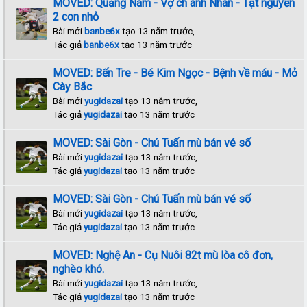
MOVED: Quảng Nam - Vợ ch anh Nhân - Tật nguyền
2 con nhỏ
Bài mới
banbe6x
tạo 13 năm trước,
Tác giả
banbe6x
tạo 13 năm trước
MOVED: Bến Tre - Bé Kim Ngọc - Bệnh về máu - Mỏ
Cày Bắc
Bài mới
yugidazai
tạo 13 năm trước,
Tác giả
yugidazai
tạo 13 năm trước
MOVED: Sài Gòn - Chú Tuấn mù bán vé số
Bài mới
yugidazai
tạo 13 năm trước,
Tác giả
yugidazai
tạo 13 năm trước
MOVED: Sài Gòn - Chú Tuấn mù bán vé số
Bài mới
yugidazai
tạo 13 năm trước,
Tác giả
yugidazai
tạo 13 năm trước
MOVED: Nghệ An - Cụ Nuôi 82t mù lòa cô đơn,
nghèo khó.
Bài mới
yugidazai
tạo 13 năm trước,
Tác giả
yugidazai
tạo 13 năm trước