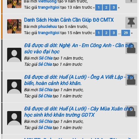
Bài mới
viethuong
tạo 9 năm trước,
Tác giả
trangvitgioi
tạo 13 năm trước
«
1
2
3
»
Danh Sách Hoàn Cảnh Cần Giúp Đỡ CMTX
Bài mới
phuclehuu
tạo 5 năm trước,
Tác giả
trangvitgioi
tạo 15 năm trước
«
1
2
3
...
29
»
Đã được di dời: Nghệ An - Em Công Anh - Cần tiếp
sức vào đại học
Bài mới
Sẻ Chia
tạo 1 năm trước,
Tác giả
Sẻ Chia
tạo 1 năm trước
Đã được di dời: Huế (A Lưới) - Ông A Viết Lập - Tai
biến, hoàn cảnh khó khăn.
Bài mới
Sẻ Chia
tạo 1 năm trước,
Tác giả
Sẻ Chia
tạo 1 năm trước
Đã được di dời: Huế (A Lưới) - Cây Mùa Xuân cho
học sinh khó khăn trường GDTX
Bài mới
Sẻ Chia
tạo 1 năm trước,
Tác giả
Sẻ Chia
tạo 1 năm trước