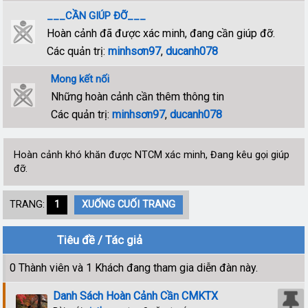
___CẦN GIÚP ĐỠ___
Hoàn cảnh đã được xác minh, đang cần giúp đỡ.
Các quản trị:
minhsơn97
,
ducanh078
Mong kết nối
Những hoàn cảnh cần thêm thông tin
Các quản trị:
minhsơn97
,
ducanh078
Hoàn cảnh khó khăn được NTCM xác minh, Đang kêu gọi giúp
đỡ.
TRANG:
1
XUỐNG CUỐI TRANG
Tiêu đề
/
Tác giả
0 Thành viên và 1 Khách đang tham gia diễn đàn này.
Danh Sách Hoàn Cảnh Cần CMKTX