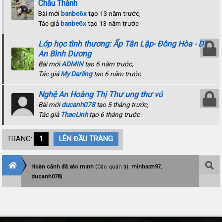
Châu Thành
Bài mới
banbe6x
tạo 13 năm trước,
Tác giả
banbe6x
tạo 13 năm trước
Lớp học tình thương: Ấp Tân Lập- Đông Hòa - Dĩ
An Bình Dương
Bài mới
ADMIN
tạo 6 năm trước,
Tác giả
My Darling
tạo 6 năm trước
Nghệ An Hoàng Thị Thư ung thư vú
Bài mới
ducanh078
tạo 5 tháng trước,
Tác giả
ThaoLinh
tạo 6 tháng trước
TRANG:
1
LÊN ĐẦU TRANG
Hoàn cảnh đã xác minh
(Các quản trị:
minhsơn97
,
ducanh078
)