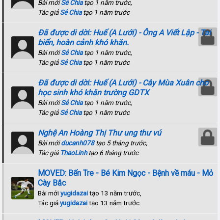
Bài mới
Sẻ Chia
tạo 1 năm trước,
Tác giả
Sẻ Chia
tạo 1 năm trước
Đã được di dời: Huế (A Lưới) - Ông A Viết Lập - Tai
biến, hoàn cảnh khó khăn.
Bài mới
Sẻ Chia
tạo 1 năm trước,
Tác giả
Sẻ Chia
tạo 1 năm trước
Đã được di dời: Huế (A Lưới) - Cây Mùa Xuân cho
học sinh khó khăn trường GDTX
Bài mới
Sẻ Chia
tạo 1 năm trước,
Tác giả
Sẻ Chia
tạo 1 năm trước
Nghệ An Hoàng Thị Thư ung thư vú
Bài mới
ducanh078
tạo 5 tháng trước,
Tác giả
ThaoLinh
tạo 6 tháng trước
MOVED: Bến Tre - Bé Kim Ngọc - Bệnh về máu - Mỏ
Cày Bắc
Bài mới
yugidazai
tạo 13 năm trước,
Tác giả
yugidazai
tạo 13 năm trước