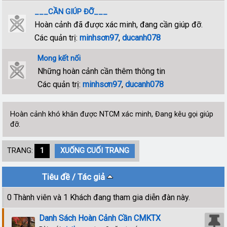
___CẦN GIÚP ĐỠ___
Hoàn cảnh đã được xác minh, đang cần giúp đỡ.
Các quản trị:
minhsơn97
,
ducanh078
Mong kết nối
Những hoàn cảnh cần thêm thông tin
Các quản trị:
minhsơn97
,
ducanh078
Hoàn cảnh khó khăn được NTCM xác minh, Đang kêu gọi giúp
đỡ.
TRANG:
1
XUỐNG CUỐI TRANG
Tiêu đề
/
Tác giả
0 Thành viên và 1 Khách đang tham gia diễn đàn này.
Danh Sách Hoàn Cảnh Cần CMKTX