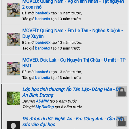
MOVED: Quảng Nam - Vợ ch anh Nhân - Tật nguyền
2 con nhỏ
Bài mới
banbe6x
tạo 13 năm trước,
Tác giả
banbe6x
tạo 13 năm trước
MOVED: Quảng Nam - Em Lê Tân - Nghèo & bệnh -
Duy Xuyên
Bài mới
banbe6x
tạo 13 năm trước,
Tác giả
banbe6x
tạo 13 năm trước
MOVED: Đak Lak - Cụ Nguyễn Thị Châu - U mặt - TP
BMT
Bài mới
banbe6x
tạo 13 năm trước,
Tác giả
banbe6x
tạo 13 năm trước
Lớp học tình thương: Ấp Tân Lập- Đông Hòa - Dĩ
An Bình Dương
Bài mới
ADMIN
tạo 6 năm trước,
Tác giả
My Darling
tạo 6 năm trước
Đã được di dời: Nghệ An - Em Công Anh - Cần tiếp
sức vào đại học