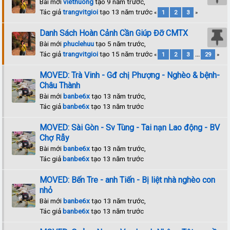
Bài mới
viethuong
tạo 9 năm trước,
Tác giả
trangvitgioi
tạo 13 năm trước
«
1
2
3
»
Danh Sách Hoàn Cảnh Cần Giúp Đỡ CMTX
Bài mới
phuclehuu
tạo 5 năm trước,
Tác giả
trangvitgioi
tạo 15 năm trước
«
1
2
3
...
29
»
MOVED: Trà Vinh - Gđ chị Phượng - Nghèo & bệnh-
Châu Thành
Bài mới
banbe6x
tạo 13 năm trước,
Tác giả
banbe6x
tạo 13 năm trước
MOVED: Sài Gòn - Sv Tùng - Tai nạn Lao động - BV
Chợ Rẫy
Bài mới
banbe6x
tạo 13 năm trước,
Tác giả
banbe6x
tạo 13 năm trước
MOVED: Bến Tre - anh Tiến - Bị liệt nhà nghèo con
nhỏ
Bài mới
banbe6x
tạo 13 năm trước,
Tác giả
banbe6x
tạo 13 năm trước