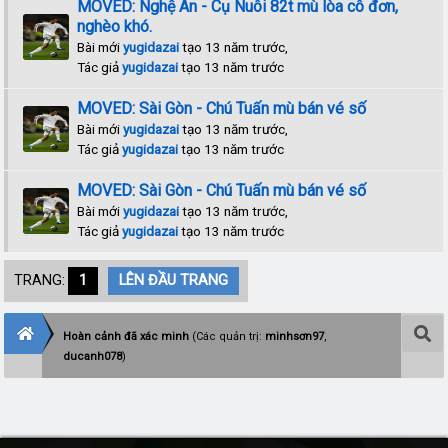
MOVED: Nghệ An - Cụ Nuôi 82t mù lòa cô đơn,
nghèo khó.
Bài mới
yugidazai
tạo 13 năm trước,
Tác giả
yugidazai
tạo 13 năm trước
MOVED: Sài Gòn - Chú Tuấn mù bán vé số
Bài mới
yugidazai
tạo 13 năm trước,
Tác giả
yugidazai
tạo 13 năm trước
MOVED: Sài Gòn - Chú Tuấn mù bán vé số
Bài mới
yugidazai
tạo 13 năm trước,
Tác giả
yugidazai
tạo 13 năm trước
TRANG:
1
LÊN ĐẦU TRANG
Hoàn cảnh đã xác minh
(Các quản trị:
minhsơn97
,
ducanh078
)