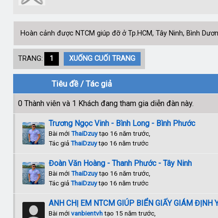
Hoàn cảnh được NTCM giúp đỡ ở Tp.HCM, Tây Ninh, Bình Dương
TRANG:
1
XUỐNG CUỐI TRANG
Tiêu đề
/
Tác giả
0 Thành viên và 1 Khách đang tham gia diễn đàn này.
Trương Ngọc Vinh - Bình Long - Bình Phước
Bài mới
ThaiDzuy
tạo 16 năm trước,
Tác giả
ThaiDzuy
tạo 16 năm trước
Đoàn Văn Hoàng - Thanh Phước - Tây Ninh
Bài mới
ThaiDzuy
tạo 16 năm trước,
Tác giả
ThaiDzuy
tạo 16 năm trước
ANH CHỊ EM NTCM GIÚP BIỂN GIẤY GIÁM ĐỊNH 
Bài mới
vanbientvh
tạo 15 năm trước,