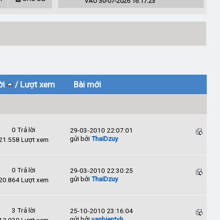
VÀO 30-07-2026 16:17:23
ời
/
Lượt xem
Bài mới
0 Trả lời
29-03-2010 22:07:01
gửi bởi
ThaiDzuy
21.558 Lượt xem
0 Trả lời
29-03-2010 22:30:25
gửi bởi
ThaiDzuy
20.864 Lượt xem
3 Trả lời
25-10-2010 23:16:04
gửi bởi
vanbientvh
12.030 Lượt xem