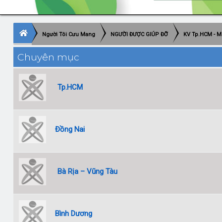
Người Tôi Cưu Mang
NGƯỜI ĐƯỢC GIÚP ĐỠ
KV Tp.HCM - M
Chuyên mục
Tp.HCM
Đồng Nai
Bà Rịa – Vũng Tàu
Bình Dương