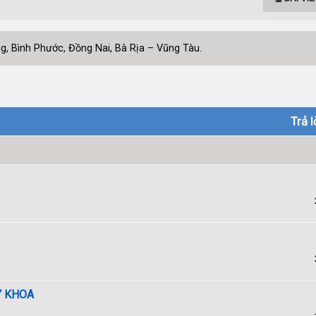
, Bình Phước, Đồng Nai, Bà Rịa – Vũng Tàu.
Trả l
Y KHOA