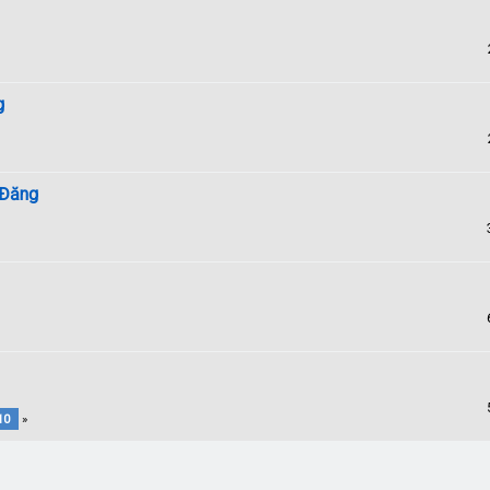
g
 Đăng
10
»