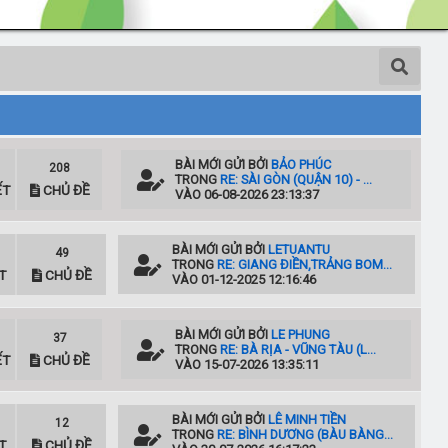
BÀI MỚI
GỬI BỞI
BẢO PHÚC
208
TRONG
RE: SÀI GÒN (QUẬN 10) - ...
ẾT
CHỦ ĐỀ
VÀO 06-08-2026 23:13:37
BÀI MỚI
GỬI BỞI
LETUANTU
49
TRONG
RE: GIANG ĐIỀN,TRẢNG BOM...
T
CHỦ ĐỀ
VÀO 01-12-2025 12:16:46
BÀI MỚI
GỬI BỞI
LE PHUNG
37
TRONG
RE: BÀ RỊA - VŨNG TÀU (L...
ẾT
CHỦ ĐỀ
VÀO 15-07-2026 13:35:11
BÀI MỚI
GỬI BỞI
LÊ MINH TIỀN
12
TRONG
RE: BÌNH DƯƠNG (BÀU BÀNG...
T
CHỦ ĐỀ