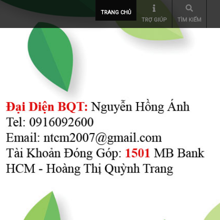
TRANG CHỦ
TRỢ GIÚP
TÌM KIẾM