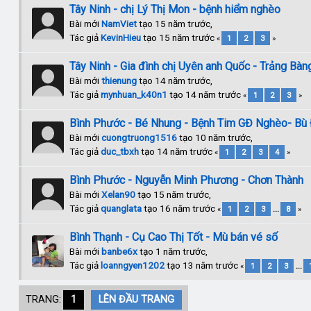
Tây Ninh - chị Lý Thị Mon - bệnh hiểm nghèo
Bài mới
NamViet
tạo 15 năm trước,
Tác giả
KevinHieu
tạo 15 năm trước
«
1
2
3
»
Tây Ninh - Gia đình chị Uyên anh Quốc - Trảng Bàn
Bài mới
thienung
tạo 14 năm trước,
Tác giả
mynhuan_k40n1
tạo 14 năm trước
«
1
2
3
»
Bình Phước - Bé Nhung - Bệnh Tim GĐ Nghèo- Bù
Bài mới
cuongtruong1516
tạo 10 năm trước,
Tác giả
duc_tbxh
tạo 14 năm trước
«
1
2
3
4
»
Bình Phước - Nguyễn Minh Phương - Chơn Thành
Bài mới
Xelan90
tạo 15 năm trước,
Tác giả
quanglata
tạo 16 năm trước
«
1
2
3
...
8
»
Bình Thạnh - Cụ Cao Thị Tốt - Mù bán vé số
Bài mới
banbe6x
tạo 1 năm trước,
Tác giả
loanngyen1202
tạo 13 năm trước
«
1
2
3
...
TRANG:
1
LÊN ĐẦU TRANG