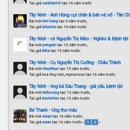
Tác giả
vanbientvh
tạo 16 năm trước
Tây Ninh - Anh Hùng cụt chân & bán vé số - Tân C
Bài mới
kim bang
tạo 9 năm trước,
Tác giả
letuantu
tạo 10 năm trước
Tây Ninh - cô Nguyễn Thị Mèo - Nghèo & Bệnh tật
Bài mới
penguin
tạo 13 năm trước,
Tác giả
BiKa
tạo 13 năm trước
Tây Ninh - Cụ Nguyễn Thị Cưỡng - Châu Thành
Bài mới
HieuNhan
tạo 15 năm trước,
Tác giả hoa thuy tien_mysterious tạo 16 năm trước
Tây Ninh - ông bà Sáu Thang - già yếu, bệnh tật
Bài mới
lathuvang
tạo 15 năm trước,
Tác giả
KevinHieu
tạo 15 năm trước
Bé Thanh - Ung thư máu
Bài mới
asian
tạo 16 năm trước,
Tác giả
asian
tạo 16 năm trước
«
1
2
»