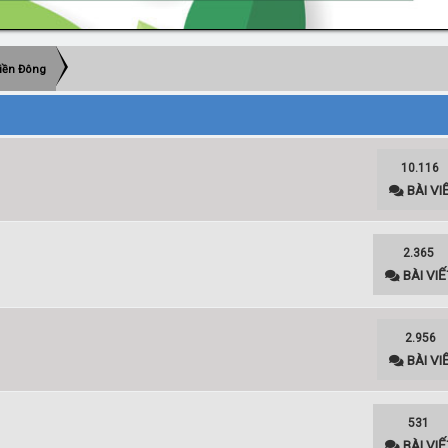
iền Đông
10.116
BÀI VI
2.365
BÀI VIẾ
2.956
BÀI VI
531
BÀI VIẾ