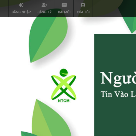
ĐĂNG NHẬP
ĐĂNG KÝ
BÀI MỚI
CỦA TÔI