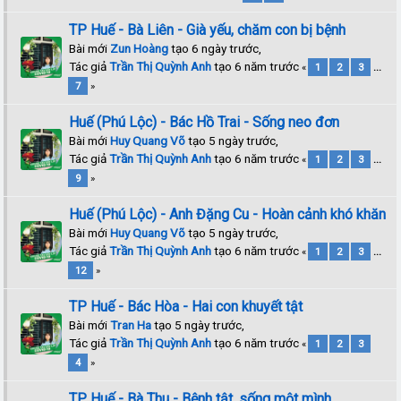
TP Huế - Bà Liên - Già yếu, chăm con bị bệnh
Bài mới
Zun Hoàng
tạo 6 ngày trước,
Tác giả
Trần Thị Quỳnh Anh
tạo 6 năm trước
«
1
2
3
...
7
»
Huế (Phú Lộc) - Bác Hồ Trai - Sống neo đơn
Bài mới
Huy Quang Võ
tạo 5 ngày trước,
Tác giả
Trần Thị Quỳnh Anh
tạo 6 năm trước
«
1
2
3
...
9
»
Huế (Phú Lộc) - Anh Đặng Cu - Hoàn cảnh khó khăn
Bài mới
Huy Quang Võ
tạo 5 ngày trước,
Tác giả
Trần Thị Quỳnh Anh
tạo 6 năm trước
«
1
2
3
...
12
»
TP Huế - Bác Hòa - Hai con khuyết tật
Bài mới
Tran Ha
tạo 5 ngày trước,
Tác giả
Trần Thị Quỳnh Anh
tạo 6 năm trước
«
1
2
3
4
»
TP Huế - Bà Thu - Bệnh tật, sống một mình