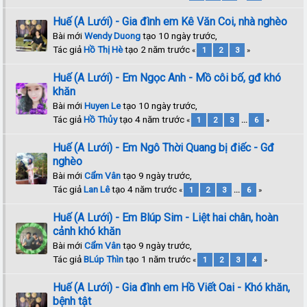
Huế (A Lưới) - Gia đình em Kê Văn Coi, nhà nghèo
Bài mới
Wendy Duong
tạo 10 ngày trước,
Tác giả
Hồ Thị Hè
tạo 2 năm trước
«
1
2
3
»
Huế (A Lưới) - Em Ngọc Anh - Mồ côi bố, gđ khó
khăn
Bài mới
Huyen Le
tạo 10 ngày trước,
Tác giả
Hồ Thủy
tạo 4 năm trước
«
1
2
3
...
6
»
Huế (A Lưới) - Em Ngô Thời Quang bị điếc - Gđ
nghèo
Bài mới
Cẩm Vân
tạo 9 ngày trước,
Tác giả
Lan Lê
tạo 4 năm trước
«
1
2
3
...
6
»
Huế (A Lưới) - Em Blúp Sim - Liệt hai chân, hoàn
cảnh khó khăn
Bài mới
Cẩm Vân
tạo 9 ngày trước,
Tác giả
BLúp Thìn
tạo 1 năm trước
«
1
2
3
4
»
Huế (A Lưới) - Gia đình em Hồ Viết Oai - Khó khăn,
bệnh tật