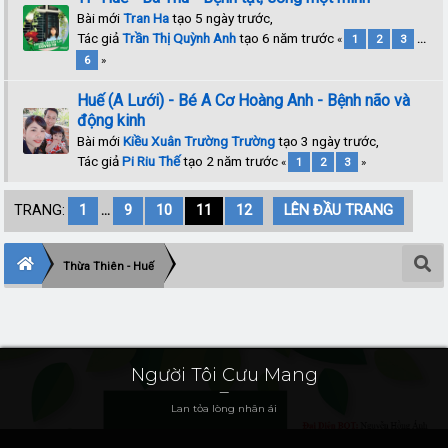
Bài mới
Tran Ha
tạo 5 ngày trước,
Tác giả
Trần Thị Quỳnh Anh
tạo 6 năm trước
«
1
2
3
...
6
»
Huế (A Lưới) - Bé A Cơ Hoàng Anh - Bệnh não và
động kinh
Bài mới
Kiều Xuân Trường Trường
tạo 3 ngày trước,
Tác giả
Pi Riu Thế
tạo 2 năm trước
«
1
2
3
»
TRANG:
1
...
9
10
11
12
LÊN ĐẦU TRANG
Thừa Thiên - Huế
Người Tôi Cưu Mang
Lan tỏa lòng nhân ái