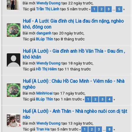
Bài mới
Wendy Duong
tạo 22 ngày trước,
Tác giả
Trần Thị Lành
tạo 5 năm trước
«
1
2
3
...
5
»
Huế - A Lưới: Gia đình chị Lia đau ốm nặng, nghèo
khó, đông con
Bài mới
danganh
tạo 20 ngày trước,
Tác giả
BLúp Thìn
tạo 8 tháng trước
Huế (A Lưới) - Gia đình anh Hồ Văn Thía - Đau ốm ,
khó khăn
Bài mới
Wendy Duong
tạo 18 ngày trước,
Tác giả
Hồ Thị Hiêm
tạo 11 tháng trước
Huế (A Lưới) : Cháu Hồ Cao Minh - Viêm não - Nhà
nghèo
Bài mới
MinhHoai
tạo 17 ngày trước,
Tác giả
BLúp Thìn
tạo 1 năm trước
«
1
2
3
4
»
Huế (A Lưới) - Anh Thân - Nhà nghèo nuôi con dị tật
não
Bài mới
Wendy Duong
tạo 13 ngày trước,
Tác giả
Tran Ha
tạo 5 năm trước
«
1
2
3
...
8
»