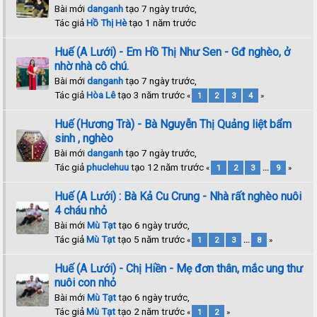
Bài mới
danganh
tạo 7 ngày trước,
Tác giả
Hồ Thị Hè
tạo 1 năm trước
Huế (A Lưới) - Em Hồ Thị Như Sen - Gđ nghèo, ở
nhờ nhà cô chú.
Bài mới
danganh
tạo 7 ngày trước,
Tác giả
Hòa Lê
tạo 3 năm trước
«
1
2
3
4
»
Huế (Hương Trà) - Bà Nguyễn Thị Quảng liệt bẩm
sinh , nghèo
Bài mới
danganh
tạo 7 ngày trước,
Tác giả
phuclehuu
tạo 12 năm trước
«
1
2
3
...
9
»
Huế (A Lưới) : Bà Kả Cu Crung - Nhà rất nghèo nuôi
4 cháu nhỏ
Bài mới
Mù Tạt
tạo 6 ngày trước,
Tác giả
Mù Tạt
tạo 5 năm trước
«
1
2
3
...
8
»
Huế (A Lưới) - Chị Hiền - Mẹ đơn thân, mắc ung thư
nuôi con nhỏ
Bài mới
Mù Tạt
tạo 6 ngày trước,
Tác giả
Mù Tạt
tạo 2 năm trước
«
1
2
»