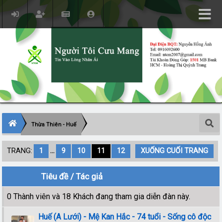
Thừa Thiên - Huế
TRANG:
1
...
9
10
11
12
XUỐNG CUỐI TRANG
Tiêu đề
/
Tác giả
0 Thành viên và 18 Khách đang tham gia diễn đàn này.
Huế (A Lưới) - Mệ Kan Hắc - 74 tuổi - Sống cô độc