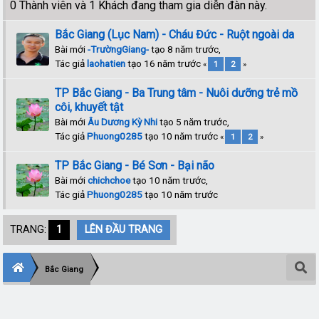
0 Thành viên và 1 Khách đang tham gia diễn đàn này.
Bắc Giang (Lục Nam) - Cháu Đức - Ruột ngoài da
Bài mới
-TrườngGiang-
tạo 8 năm trước,
Tác giả
laohatien
tạo 16 năm trước
«
1
2
»
TP Bắc Giang - Ba Trung tâm - Nuôi dưỡng trẻ mồ
côi, khuyết tật
Bài mới
Âu Dương Kỳ Nhi
tạo 5 năm trước,
Tác giả
Phuong0285
tạo 10 năm trước
«
1
2
»
TP Bắc Giang - Bé Sơn - Bại não
Bài mới
chichchoe
tạo 10 năm trước,
Tác giả
Phuong0285
tạo 10 năm trước
TRANG:
1
LÊN ĐẦU TRANG
Bắc Giang