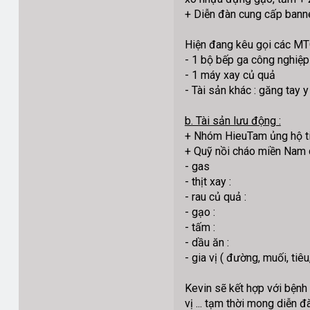
+ Diễn đàn cung cấp ban
Hiện đang kêu gọi các MT
- 1 bộ bếp ga công nghiệp
- 1 máy xay củ quả
- Tài sản khác : găng tay y
b. Tài sản lưu động :
+ Nhóm HieuTam ủng hộ ti
+ Quỹ nồi cháo miền Nam ch
- gas
- thịt xay :
- rau củ quả :
- gạo :
- tấm :
- dầu ăn :
- gia vị ( đường, muối, tiêu,
Kevin sẽ kết hợp với bệnh
vị ... tạm thời mong diễn đ