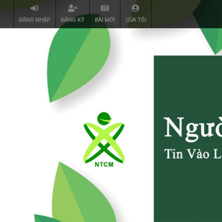
ĐĂNG NHẬP
ĐĂNG KÝ
BÀI MỚI
CỦA TÔI