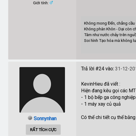
Giới tính:
Không mong Đến, chẳng cầu 
Không phân Khôn - Dại còn c
Tâm như nước chảy trên ngu
Soi hình Tạo hóa mà không lư
B
Trả lời #24 vào:
31-12-201
KevinHieu đã viết :
Hiện đang kêu gọi các MT
- 1 bộ bếp ga công nghiệp
- 1 máy xay củ quả
Có thể chi tiết cụ thể bằ
Sonnynhan
RẤT TÍCH CỰC