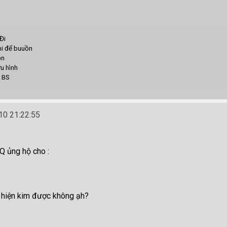
Đi
hi để buuồn
ồn
u hình
S
0 21:22:55
Q ủng hộ cho :
ng hiện kim được không ạh?