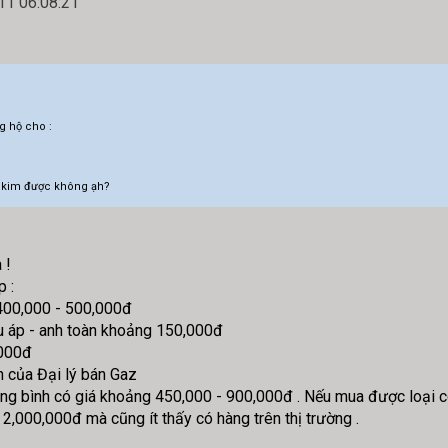
1 06:08:21
g hộ cho :
ện kim được không ạh?
 !
p :
g 400,000 - 500,000đ
̀u áp - anh toàn khoảng 150,000đ
,000đ
 của Đại lý bán Gaz
ung bình có giá khoảng 450,000 - 900,000đ . Nếu mua được loại có
2,000,000đ mà cũng ít thấy có hàng trên thị trường .