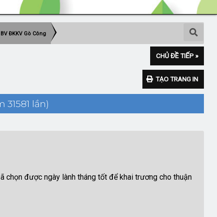
ại BV ĐKKV Gò Công
CHỦ ĐỀ TIẾP »
TẠO TRANG IN
 31581 lần)
ã chọn được ngày lành tháng tốt để khai trương cho thuận