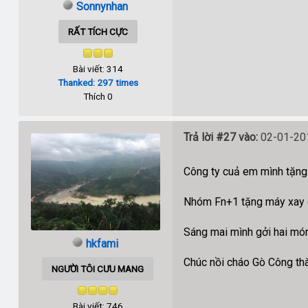
Sonnynhan
RẤT TÍCH CỰC
Bài viết: 314
Thanked: 297 times
Thích 0
Trả lời #27 vào:
02-01-201
Công ty cuả em mình tặng 
Nhóm Fn+1 tặng máy xay củ
Sáng mai mình gởi hai mó
hkfami
Chúc nồi cháo Gò Công th
NGƯỜI TÔI CƯU MANG
Bài viết: 746