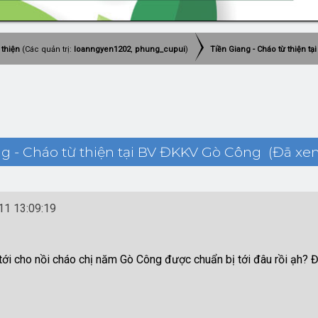
 thiện
(Các quản trị:
loanngyen1202
,
phung_cupui
)
Tiền Giang - Cháo từ thiện t
g - Cháo từ thiện tại BV ĐKKV Gò Công (Đã xem
1 13:09:19
ới cho nồi cháo chị năm Gò Công được chuẩn bị tới đâu rồi ạh? Đ