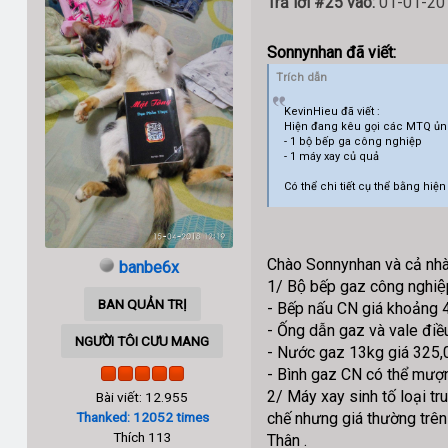
Trả lời #25 vào:
01-01-201
Sonnynhan đã viết:
Trích dẫn
KevinHieu đã viết :
Hiện đang kêu gọi các MTQ ủn
- 1 bộ bếp ga công nghiệp
- 1 máy xay củ quả
Có thể chi tiết cụ thể bằng hi
Chào Sonnynhan và cả nhà
banbe6x
1/ Bộ bếp gaz công nghiệ
BAN QUẢN TRỊ
- Bếp nấu CN giá khoản
- Ống dẫn gaz và vale điê
NGƯỜI TÔI CƯU MANG
- Nước gaz 13kg giá 325
- Bình gaz CN có thể mượn
2/ Máy xay sinh tố loại tr
Bài viết: 12.955
chế nhưng giá thường trên 
Thanked: 12052 times
Thích 113
Thân .