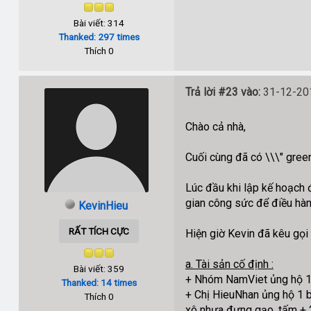
Bài viết: 314
Thanked: 297 times
Thích 0
Trả lời #23 vào:
31-12-201
Chào cả nhà,
Cuối cùng đã có \\\" green
Lúc đầu khi lập kế hoạch 
gian công sức để điều hàn
KevinHieu
RẤT TÍCH CỰC
Hiện giờ Kevin đã kêu gọi 
a. Tài sản cố định :
Bài viết: 359
+ Nhóm NamViet ủng hộ 1 bộ
Thanked: 14 times
+ Chị HieuNhan ủng hộ 1 b
Thích 0
xô nhựa đựng gạo, tấm + 2