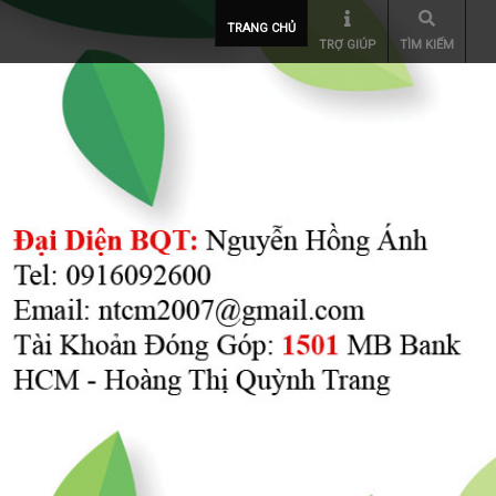
TRANG CHỦ
TRỢ GIÚP
TÌM KIẾM