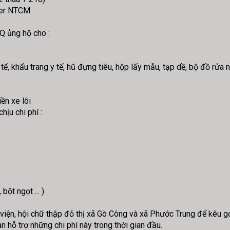
ner NTCM
Q ủng hộ cho :
 tế, khẩu trang y tế, hũ đựng tiêu, hộp lấy mẫu, tạp dề, bộ đồ rửa nồ
ền xe lôi
ịu chi phí :
 bột ngọt ... )
 viện, hội chữ thập đỏ thị xã Gò Công và xã Phước Trung để kêu g
àn hỗ trợ những chi phí này trong thời gian đầu.