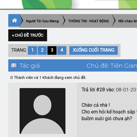
Người Tôi Cưu Mang
THÔNG TIN - HOẠT ĐỘNG
Nồi cháo từ
« CHỦ ĐỀ TRƯỚC
TRANG:
1
2
3
4
XUỐNG CUỐI TRANG
Tác giả
Chủ đề: Tiền Gian
0 Thành viên và 1 Khách đang xem chủ đề.
Trả lời #28 vào:
08-01-201
Chào cả nhà !
Cho em hỏi kế hoạch sắp t
buồm xuôi gió chưa ạh?