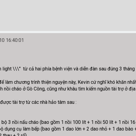
0 16:40:01
 light \\\" từ cả hai phía bệnh viện và diễn đàn sau đúng 3 tháng
để làm chương trình thiện nguyện này, Kevin cứ nghĩ khó khăn nhấ
h nồi cháo ở Gò Công, cũng như khâu tìm kiếm nguồn tài trợ ở địa
được tài trợ từ các nhà hảo tâm sau :
 3 nồi nấu cháo (bao gồm 1 nồi 100 lít + 1 nồi 50 lít + 1 nồi 16 l
ộ dụng cụ làm bếp (bao gồm 1 dao lớn + 2 dao nhỏ + 1 dao bào 
 thau + 2 rổ)