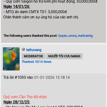
- Quỹ cơm Saigon hỗ trợ kinh phí hoạt động: 30,000,000đ.
Ngày 14/01/26:
- MTQ ẩn danh CMTX T01: 3,000,000đ.
Chân thành cảm ơn sự ủng hộ của các anh chị.
The following users thanked this post:
Quyen_omon
,
maitramtg
lathuvang
MODERATOR
NGƯỜI TÔI CƯU MANG
Thanked: 5510 times
Trả lời #1030 vào:
01-01-2026 15:18:14
Quỹ cơm Cần Thơ đã nhận:
Ngày 28/12/25: