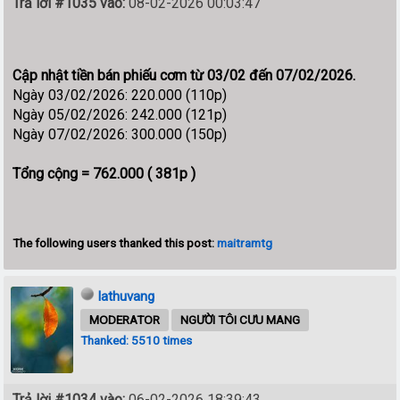
Trả lời #1035 vào:
08-02-2026 00:03:47
Cập nhật tiền bán phiếu cơm từ 03/02 đến 07/02/2026.
Ngày 03/02/2026: 220.000 (110p)
Ngày 05/02/2026: 242.000 (121p)
Ngày 07/02/2026: 300.000 (150p)
Tổng cộng = 762.000 ( 381p )
The following users thanked this post:
maitramtg
lathuvang
MODERATOR
NGƯỜI TÔI CƯU MANG
Thanked: 5510 times
Trả lời #1034 vào:
06-02-2026 18:39:43