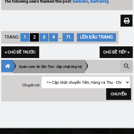
The following users thanked this post:
banbe6x
,
maitramtg
TRANG:
1
2
3
4
...
71
LÊN ĐẦU TRANG
« CHỦ ĐỀ TRƯỚC
CHỦ ĐỀ TIẾP »
Quán cơm 2k Cần Thơ - Cập nhật ủng hộ
Chuyển tới: