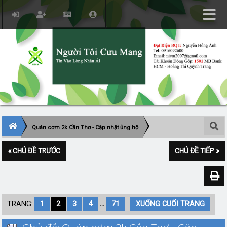
Quán cơm 2k Cần Thơ - Cập nhật ủng hộ
« CHỦ ĐỀ TRƯỚC
CHỦ ĐỀ TIẾP »
TRANG:
1
2
3
4
...
71
XUỐNG CUỐI TRANG