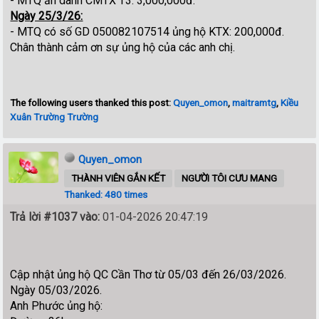
- MTQ ẩn danh CMTX T3: 3,000,000đ.
Ngày 25/3/26:
- MTQ có số GD 050082107514 ủng hộ KTX: 200,000đ.
Chân thành cảm ơn sự ủng hộ của các anh chị.
The following users thanked this post:
Quyen_omon
,
maitramtg
,
Kiều
Xuân Trường Trường
Quyen_omon
THÀNH VIÊN GẮN KẾT
NGƯỜI TÔI CƯU MANG
Thanked: 480 times
Trả lời #1037 vào:
01-04-2026 20:47:19
Cập nhật ủng hộ QC Cần Thơ từ 05/03 đến 26/03/2026.
Ngày 05/03/2026.
Anh Phước ủng hộ: