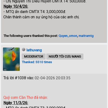
- Chị Nguyen Thi Dieu Huyen CMTX T4: 500,000đ.
Ngày 10/4/26:
- MTQ ẩn danh CMTX T4: 3,000,000đ.
Chân thành cảm ơn sự ủng hộ của các anh chị.
The following users thanked this post:
Quyen_omon
,
maitramtg
lathuvang
MODERATOR
NGƯỜI TÔI CƯU MANG
Thanked: 5510 times
Trả lời #1038 vào:
02-04-2026 20:03:35
Quỹ cơm Cần Thơ đã nhận:
Ngày 11/3/26: