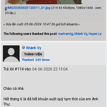
--
IMG20260603123311_01.jpg
(219.53 KiloByte, 1080x1440 - xem
39 lần.)
«
Sửa lần cuối: 05-06-2026 10:47:26 gửi bởi letuantu
»
The following users thanked this post:
maitramtg
,
Khánh Vy
,
Huyen Le
Khánh Vy
THÀNH VIÊN
Thanked: 249 times
Trả lời #114 vào:
04-06-2026 22:13:04
Chào cả nhà.
Hết tháng 6 là đã hết khoản xuất quỹ tạm thời của em Anh
Thư.