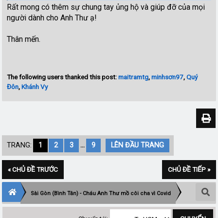
Rất mong có thêm sự chung tay ủng hộ và giúp đỡ của mọi
người dành cho Anh Thư ạ!
Thân mến.
The following users thanked this post:
maitramtg
,
minhsơn97
,
Quý
Đôn
,
Khánh Vy
TRANG:
1
2
3
...
9
LÊN ĐẦU TRANG
« CHỦ ĐỀ TRƯỚC
CHỦ ĐỀ TIẾP »
Sài Gòn (Bình Tân) - Cháu Anh Thư mồ côi cha vì Covid