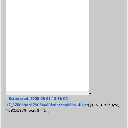
--
Screenshot_2026-06-06-13-56-00-
17_575669dc37905e669fe0eabab856e148.jpg
(155.18 KiloByte,
1080x2378 - xem 34 lần.)