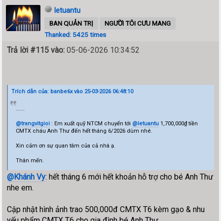
letuantu
BAN QUẢN TRỊ
NGƯỜI TÔI CƯU MANG
Thanked: 5425 times
Trả lời #115 vào:
05-06-2026 10:34:52
Trích dẫn của: banbe6x vào 25-03-2026 06:48:10
......
@trangvitgioi
: Em xuất quỹ NTCM chuyển tới
@letuantu
1,700,000₫ tiền
CMTX cháu Anh Thư đến hết tháng 6/2026 dùm nhé.
Xin cảm ơn sự quan tâm của cả nhà ạ.
Thân mến.
@Khánh Vy
: hết tháng 6 mới hết khoản hỗ trợ cho bé Anh Thư
nhe em.
Cập nhật hình ảnh trao 500,000đ CMTX T6 kèm gạo & nhu
yếu phẩm CMTX T6 cho gia đình bé Anh Thư.