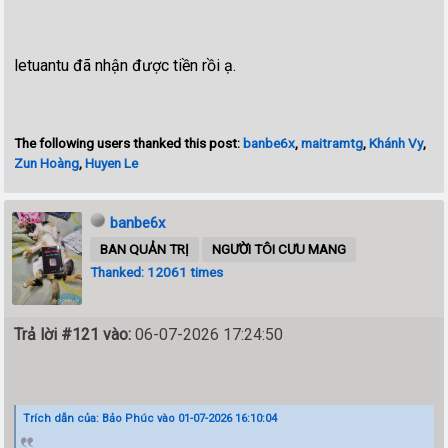
letuantu đã nhận được tiền rồi ạ.
The following users thanked this post:
banbe6x
,
maitramtg
,
Khánh Vy
,
Zun Hoàng
,
Huyen Le
banbe6x
BAN QUẢN TRỊ
NGƯỜI TÔI CƯU MANG
Thanked: 12061 times
Trả lời #121 vào:
06-07-2026 17:24:50
Trích dẫn của: Bảo Phúc vào 01-07-2026 16:10:04