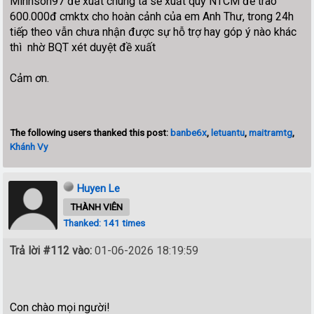
Minhson97 đề xuất chúng ta sẽ xuất quỹ NTCM để trao
600.000đ cmktx cho hoàn cảnh của em Anh Thư, trong 24h
tiếp theo vẫn chưa nhận được sự hỗ trợ hay góp ý nào khác
thì nhờ BQT xét duyệt đề xuất
Cảm ơn.
The following users thanked this post:
banbe6x
,
letuantu
,
maitramtg
,
Khánh Vy
Huyen Le
THÀNH VIÊN
Thanked: 141 times
Trả lời #112 vào:
01-06-2026 18:19:59
Con chào mọi người!