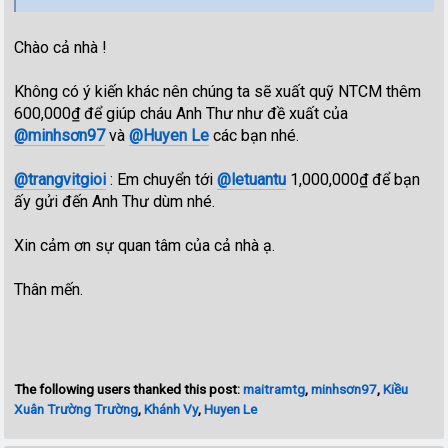
Chào cả nhà !
Không có ý kiến khác nên chúng ta sẽ xuất quỹ NTCM thêm
600,000₫ để giúp cháu Anh Thư như đề xuất của
@minhsơn97
và
@Huyen Le
các bạn nhé.
@trangvitgioi
: Em chuyển tới
@letuantu
1,000,000₫ để bạn
ấy gửi đến Anh Thư dùm nhé.
Xin cảm ơn sự quan tâm của cả nhà ạ.
Thân mến.
The following users thanked this post:
maitramtg
,
minhsơn97
,
Kiều
Xuân Trường Trường
,
Khánh Vy
,
Huyen Le