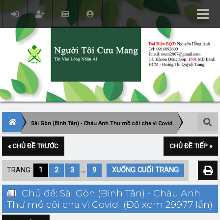
Sài Gòn (Bình Tân) - Cháu Anh Thư mồ côi cha vì Covid
« CHỦ ĐỀ TRƯỚC
CHỦ ĐỀ TIẾP »
TRANG:
1
2
3
...
9
XUỐNG CUỐI TRANG
Chủ đề: Sài Gòn (Bình Tân) - Cháu Anh
Thư mồ côi cha vì Covid (Đã xem 29977 lần)