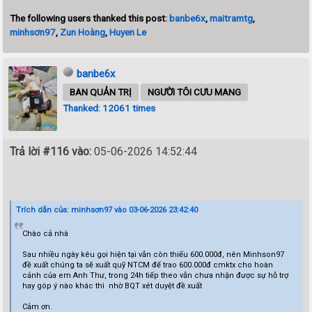
The following users thanked this post:
banbe6x
,
maitramtg
,
minhsơn97
,
Zun Hoàng
,
Huyen Le
banbe6x
BAN QUẢN TRỊ
NGƯỜI TÔI CƯU MANG
Thanked: 12061 times
Trả lời #116 vào:
05-06-2026 14:52:44
Trích dẫn của: minhsơn97 vào 03-06-2026 23:42:40
Chào cả nhà
Sau nhiều ngày kêu gọi hiện tại vẫn còn thiếu 600.000đ, nên Minhson97
đề xuất chúng ta sẽ xuất quỹ NTCM để trao 600.000đ cmktx cho hoàn
cảnh của em Anh Thư, trong 24h tiếp theo vẫn chưa nhận được sự hỗ trợ
hay góp ý nào khác thì nhờ BQT xét duyệt đề xuất
Cảm ơn.