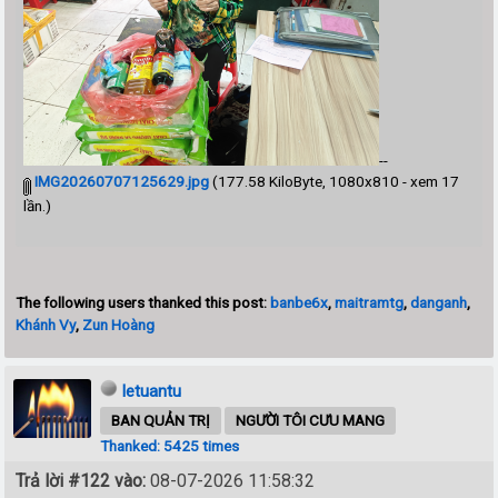
--
IMG20260707125629.jpg
(177.58 KiloByte, 1080x810 - xem 17
lần.)
The following users thanked this post:
banbe6x
,
maitramtg
,
danganh
,
Khánh Vy
,
Zun Hoàng
letuantu
BAN QUẢN TRỊ
NGƯỜI TÔI CƯU MANG
Thanked: 5425 times
Trả lời #122 vào:
08-07-2026 11:58:32