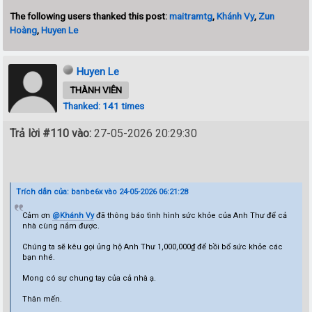
The following users thanked this post:
maitramtg
,
Khánh Vy
,
Zun
Hoàng
,
Huyen Le
Huyen Le
THÀNH VIÊN
Thanked: 141 times
Trả lời #110 vào:
27-05-2026 20:29:30
Trích dẫn của: banbe6x vào 24-05-2026 06:21:28
Cảm ơn
@Khánh Vy
đã thông báo tình hình sức khỏe của Anh Thư để cả
nhà cùng nắm được.
Chúng ta sẽ kêu gọi ủng hộ Anh Thư 1,000,000₫ để bồi bổ sức khỏe các
bạn nhé.
Mong có sự chung tay của cả nhà ạ.
Thân mến.