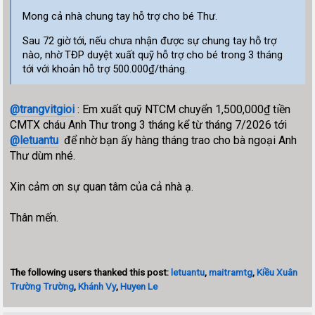
Mong cả nhà chung tay hỗ trợ cho bé Thư.
Sau 72 giờ tới, nếu chưa nhận được sự chung tay hỗ trợ
nào, nhờ TĐP duyệt xuất quỹ hỗ trợ cho bé trong 3 tháng
tới với khoản hỗ trợ 500.000₫/tháng.
@trangvitgioi
: Em xuất quỹ NTCM chuyển 1,500,000₫ tiền
CMTX cháu Anh Thư trong 3 tháng kể từ tháng 7/2026 tới
@letuantu
để nhờ bạn ấy hàng tháng trao cho bà ngoại Anh
Thư dùm nhé.
Xin cảm ơn sự quan tâm của cả nhà ạ.
Thân mến.
The following users thanked this post:
letuantu
,
maitramtg
,
Kiều Xuân
Trường Trường
,
Khánh Vy
,
Huyen Le