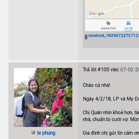
received_18296722737122
Trả lời #105 vào:
07-02-20
Chào cả nhà!
Ngày 4/2/18, LP và My Da
Chị Quán nhìn khoẻ hơn, tâ
nhà, chuẩn bị cưới vợ. Mừ
le phung
Gia đình chị gửi lời cám ơ