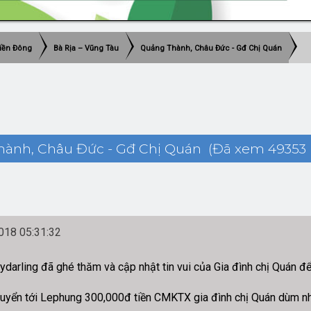
iền Đông
Bà Rịa – Vũng Tàu
Quảng Thành, Châu Đức - Gđ Chị Quán
ành, Châu Đức - Gđ Chị Quán (Đã xem 49353 
18 05:31:32
arling đã ghé thăm và cập nhật tin vui của Gia đình chị Quán để
uyển tới Lephung 300,000đ tiền CMKTX gia đình chị Quán dùm n