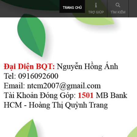
TRANG CHỦ
TRỢ GIÚP
TÌM KIẾM