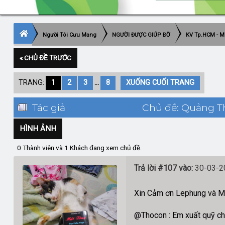
Người Tôi Cưu Mang
NGƯỜI ĐƯỢC GIÚP ĐỠ
KV Tp.HCM - M
« CHỦ ĐỀ TRƯỚC
TRANG:
1
2
3
...
8
XUỐNG CUỐI TRANG
Tác giả
Chủ đề: Quảng Th
HÌNH ẢNH
0 Thành viên và 1 Khách đang xem chủ đề.
Trả lời #107 vào:
30-03-20
Xin Cảm ơn Lephung và Myd
@Thocon : Em xuất quỹ ch