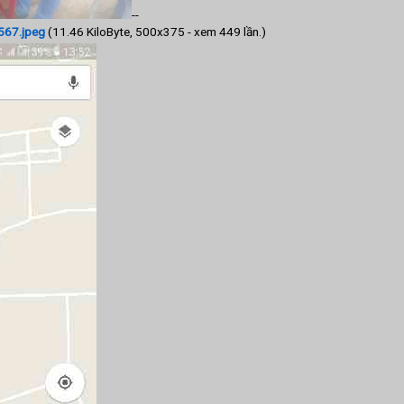
--
67.jpeg
(11.46 KiloByte, 500x375 - xem 449 lần.)