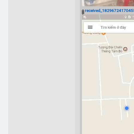
received_18296724170455