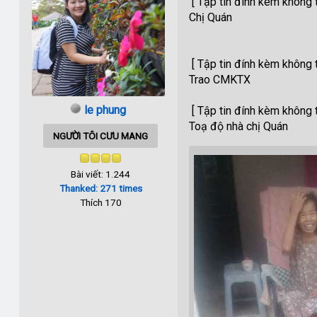
[ Tập tin đính kèm không t
Chị Quán
[ Tập tin đính kèm không t
Trao CMKTX
le phung
[ Tập tin đính kèm không t
Toạ độ nhà chị Quán
NGƯỜI TÔI CƯU MANG
Bài viết: 1.244
Thanked: 271 times
Thích 170