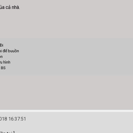
ủa cả nhà.
Đi
hi để buuồn
ồn
u hình
S
18 16:37:51