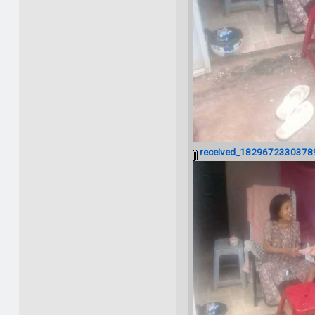
received_18296723303789