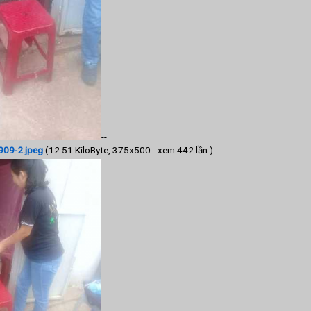
--
09-2.jpeg
(12.51 KiloByte, 375x500 - xem 442 lần.)