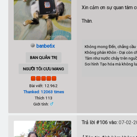
Xin cảm ơn sự quan tâm c
Thân.
banbe6x
Không mong Đến, chẳng cầu 
Không phân Khôn - Dại còn c
BAN QUẢN TRỊ
Tâm như nước chảy trên ngu
Soi hình Tạo hóa mà không lư
NGƯỜI TÔI CƯU MANG
B
Bài viết: 12.962
Thanked: 12063 times
Thích 113
Giới tính:
Trả lời #106 vào:
07-02-20