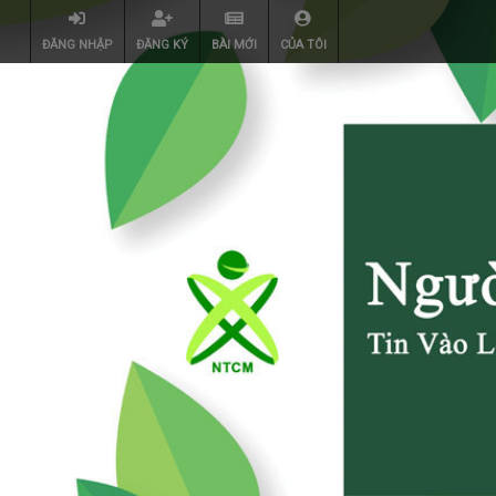
ĐĂNG NHẬP
ĐĂNG KÝ
BÀI MỚI
CỦA TÔI