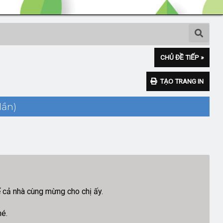
CHỦ ĐỀ TIẾP »
TẠO TRANG IN
lần)
 cả nhà cùng mừng cho chị ấy.
hé.