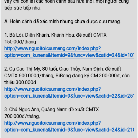
vậy chỉ còn lại các hoàn cảnh sau nữa thôi, mọi người cùng
tiếp sức tiếp nha:
A. Hoàn cảnh đã xác minh nhưng chưa được cưu mang.
1. Bà Lói, Diên Khánh, Khánh Hòa: đề xuất CMTX
150.00đ/tháng
http://www.nguoitoicuumang.com/index.php?
option=com_kunena&Itemid=9&func=view&catid=24&id=1078&
2. Cụ Cao Thị My, 80 tuổi, Giao Thủy, Nam Định: đề xuất
CMTX 600.000đ/tháng, BiBong đăng ký CM 300.000đ, còn
thiếu 300.000đ
http://www.nguoitoicuumang.com/index.php?
option=com_kunena&Itemid=9&func=view&catid=22&id=251
3. Chú Ngọc Anh, Quảng Nam: đề xuất CMTX
700.000đ/tháng,
http://www.nguoitoicuumang.com/index.php?
option=com_kunena&Itemid=9&func=view&catid=24&id=210