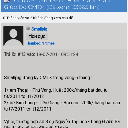
Chủ đề: Danh Sách Hoàn Cảnh Cần
Giúp Đỡ CMTX (Đã xem 133965 lần)
0 Thành viên và 2 Khách đang xem chủ đề.
Smallpig
TÍCH CỰC
Thanked: 1 times
Trả lời #13 vào:
19-07-2011 09:51:24
Smallpig đă­­ng ký CMTX trong vòng 6 tháng :
1/ em Thoại - Phú Vang, Huế : 200k/tháng bat dau tu
t8/2011 toi t1/2012
2/ bé Kim Long - Tiền Giang - Bại não : 200k/tháng bat dau
tu t7/2011 toi t12/2011
Vịt ơi, trường hợp số 8 cụ Nguyễn Thị Liên - Long Đ7iền Bà
Rịa đã đủ số tiền đề xuất CM rồi :