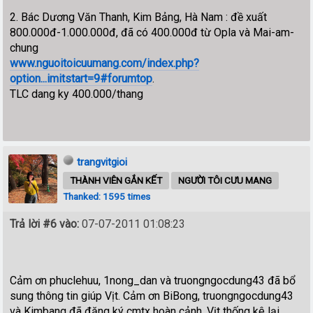
2. Bác Dương Văn Thanh, Kim Bảng, Hà Nam : đề xuất
800.000đ-1.000.000đ, đã có 400.000đ từ Opla và Mai-am-
chung
www.nguoitoicuumang.com/index.php?
option...imitstart=9#forumtop
.
TLC dang ky 400.000/thang
trangvitgioi
THÀNH VIÊN GẮN KẾT
NGƯỜI TÔI CƯU MANG
Thanked: 1595 times
Trả lời #6 vào:
07-07-2011 01:08:23
Cảm ơn phuclehuu, 1nong_dan và truongngocdung43 đã bổ
sung thông tin giúp Vịt. Cảm ơn BiBong, truongngocdung43
và Kimbang đã đăng ký cmtx hoàn cảnh. Vịt thống kê lại