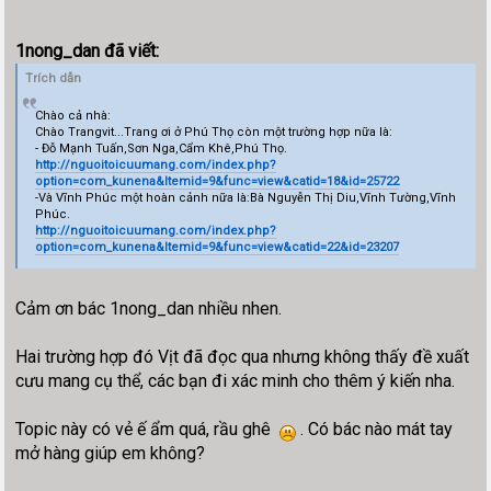
1nong_dan đã viết:
Trích dẫn
Chào cả nhà:
Chào Trangvit...Trang ơi ở Phú Thọ còn một trường hợp nữa là:
- Đỗ Mạnh Tuấn,Sơn Nga,Cẩm Khê,Phú Thọ.
http://nguoitoicuumang.com/index.php?
option=com_kunena&Itemid=9&func=view&catid=18&id=25722
-Và Vĩnh Phúc một hoàn cảnh nữa là:Bà Nguyễn Thị Diu,Vĩnh Tường,Vĩnh
Phúc.
http://nguoitoicuumang.com/index.php?
option=com_kunena&Itemid=9&func=view&catid=22&id=23207
Cảm ơn bác 1nong_dan nhiều nhen.
Hai trường hợp đó Vịt đã đọc qua nhưng không thấy đề xuất
cưu mang cụ thể, các bạn đi xác minh cho thêm ý kiến nha.
Topic này có vẻ ế ẩm quá, rầu ghê
. Có bác nào mát tay
mở hàng giúp em không?