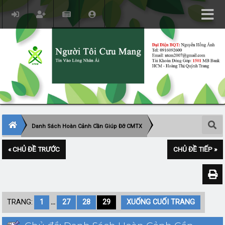
Danh Sách Hoàn Cảnh Cần Giúp Đỡ CMTX
« CHỦ ĐỀ TRƯỚC
CHỦ ĐỀ TIẾP »
TRANG:
1
...
27
28
29
XUỐNG CUỐI TRANG