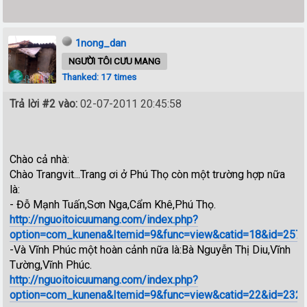
1nong_dan
NGƯỜI TÔI CƯU MANG
Thanked: 17 times
Trả lời #2 vào:
02-07-2011 20:45:58
Chào cả nhà:
Chào Trangvit...Trang ơi ở Phú Thọ còn một trường hợp nữa
là:
- Đỗ Mạnh Tuấn,Sơn Nga,Cẩm Khê,Phú Thọ.
http://nguoitoicuumang.com/index.php?
option=com_kunena&Itemid=9&func=view&catid=18&id=257
-Và Vĩnh Phúc một hoàn cảnh nữa là:Bà Nguyễn Thị Diu,Vĩnh
Tường,Vĩnh Phúc.
http://nguoitoicuumang.com/index.php?
option=com_kunena&Itemid=9&func=view&catid=22&id=232