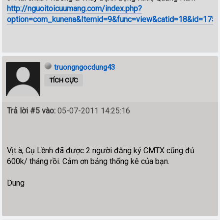
http://nguoitoicuumang.com/index.php?
option=com_kunena&Itemid=9&func=view&catid=18&id=175
truongngocdung43
TÍCH CỰC
Trả lời #5 vào:
05-07-2011 14:25:16
Vịt à, Cụ Lềnh đã được 2 người đăng ký CMTX cũng đủ
600k/ tháng rồi. Cảm ơn bảng thống kê của bạn.
Dung