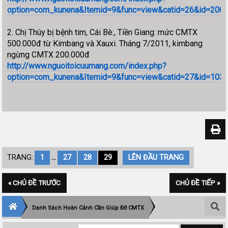
option=com_kunena&Itemid=9&func=view&catid=26&id=20028
2. Chị Thúy bị bệnh tim, Cái Bè:, Tiền Giang: mức CMTX
500.000đ từ Kimbang và Xauxi. Tháng 7/2011, kimbang
ngừng CMTX 200.000đ
http://www.nguoitoicuumang.com/index.php?
option=com_kunena&Itemid=9&func=view&catid=27&id=10367
TRANG:
1
...
27
28
29
LÊN ĐẦU TRANG
« CHỦ ĐỀ TRƯỚC
CHỦ ĐỀ TIẾP »
Danh Sách Hoàn Cảnh Cần Giúp Đỡ CMTX