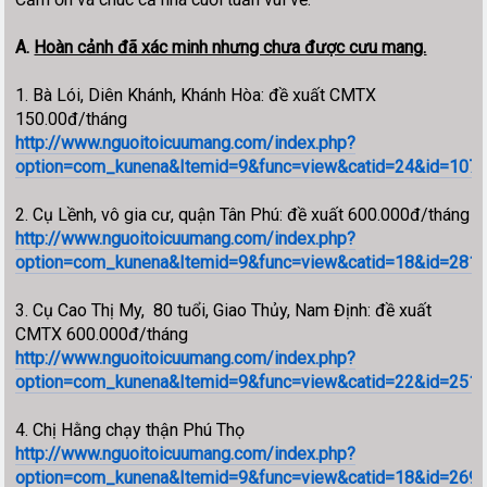
A.
Hoàn cảnh đã xác minh nhưng chưa được cưu mang.
1. Bà Lói, Diên Khánh, Khánh Hòa: đề xuất CMTX
150.00đ/tháng
http://www.nguoitoicuumang.com/index.php?
option=com_kunena&Itemid=9&func=view&catid=24&id=1078&
2. Cụ Lềnh, vô gia cư, quận Tân Phú: đề xuất 600.000đ/tháng
http://www.nguoitoicuumang.com/index.php?
option=com_kunena&Itemid=9&func=view&catid=18&id=28148
3. Cụ Cao Thị My, 80 tuổi, Giao Thủy, Nam Định: đề xuất
CMTX 600.000đ/tháng
http://www.nguoitoicuumang.com/index.php?
option=com_kunena&Itemid=9&func=view&catid=22&id=251
4. Chị Hằng chạy thận Phú Thọ
http://www.nguoitoicuumang.com/index.php?
option=com_kunena&Itemid=9&func=view&catid=18&id=269