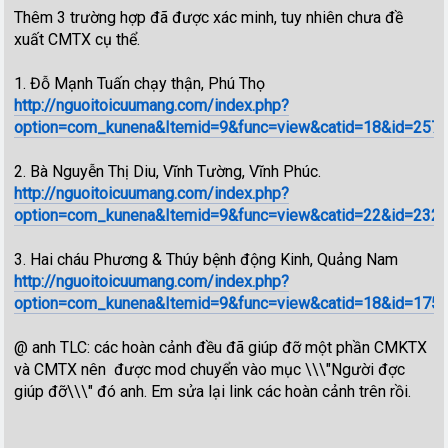
Thêm 3 trường hợp đã được xác minh, tuy nhiên chưa đề
xuất CMTX cụ thể.
1. Đỗ Mạnh Tuấn chạy thận, Phú Thọ
http://nguoitoicuumang.com/index.php?
option=com_kunena&Itemid=9&func=view&catid=18&id=257
2. Bà Nguyễn Thị Diu, Vĩnh Tường, Vĩnh Phúc.
http://nguoitoicuumang.com/index.php?
option=com_kunena&Itemid=9&func=view&catid=22&id=232
3. Hai cháu Phương & Thúy bệnh động Kinh, Quảng Nam
http://nguoitoicuumang.com/index.php?
option=com_kunena&Itemid=9&func=view&catid=18&id=175
@ anh TLC: các hoàn cảnh đều đã giúp đỡ một phần CMKTX
và CMTX nên được mod chuyển vào mục \\\"Người đợc
giúp đỡ\\\" đó anh. Em sửa lại link các hoàn cảnh trên rồi.