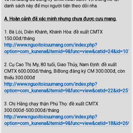
danh sách này để mọi người tiện theo dõi nha.
A. Hoàn cảnh đã xác minh nhưng chưa được cưu mang.
1. Bà Lói, Diên Khánh, Khánh Hòa: đề xuất CMTX
150.00đ/tháng
http://www.nguoitoicuumang.com/index.php?
option=com_kunena&Itemid=9&func=view&catid=24&id=1078&
2. Cụ Cao Thị My, 80 tuổi, Giao Thủy, Nam Định: đề xuất
CMTX 600.000đ/tháng, BiBong đăng ký CM 300.000đ, còn
thiếu 300.000đ
http://www.nguoitoicuumang.com/index.php?
option=com_kunena&Itemid=9&func=view&catid=22&id=251
3. Chị Hằng chạy thận Phú Thọ: đề xuất CMTX
300.000đ-500.000đ/tháng
http://www.nguoitoicuumang.com/index.php?
option=com_kunena&Itemid=9&func=view&catid=18&id=269