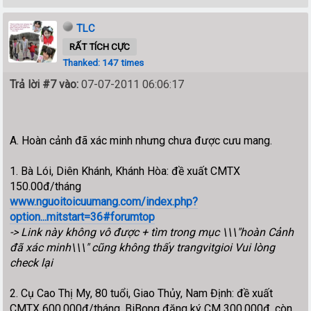
TLC
RẤT TÍCH CỰC
Thanked: 147 times
Trả lời #7 vào:
07-07-2011 06:06:17
A. Hoàn cảnh đã xác minh nhưng chưa được cưu mang.
1. Bà Lói, Diên Khánh, Khánh Hòa: đề xuất CMTX
150.00đ/tháng
www.nguoitoicuumang.com/index.php?
option...mitstart=36#forumtop
-> Link này không vô được + tìm trong mục \\\"hoàn Cảnh
đã xác minh\\\" cũng không thấy trangvitgioi Vui lòng
check lại
2. Cụ Cao Thị My, 80 tuổi, Giao Thủy, Nam Định: đề xuất
CMTX 600.000đ/tháng, BiBong đăng ký CM 300.000đ, còn