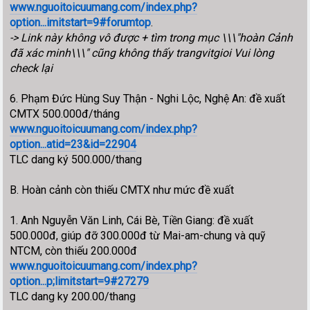
www.nguoitoicuumang.com/index.php?
option...imitstart=9#forumtop
.
-> Link này không vô được + tìm trong mục \\\"hoàn Cảnh
đã xác minh\\\" cũng không thấy trangvitgioi Vui lòng
check lại
6. Phạm Đức Hùng Suy Thận - Nghi Lộc, Nghệ An: đề xuất
CMTX 500.000đ/tháng
www.nguoitoicuumang.com/index.php?
option...atid=23&id=22904
TLC dang ký 500.000/thang
B. Hoàn cảnh còn thiếu CMTX như mức đề xuất
1. Anh Nguyễn Văn Linh, Cái Bè, Tiền Giang: đề xuất
500.000đ, giúp đỡ 300.000đ từ Mai-am-chung và quỹ
NTCM, còn thiếu 200.000đ
www.nguoitoicuumang.com/index.php?
option...p;limitstart=9#27279
TLC dang ky 200.00/thang