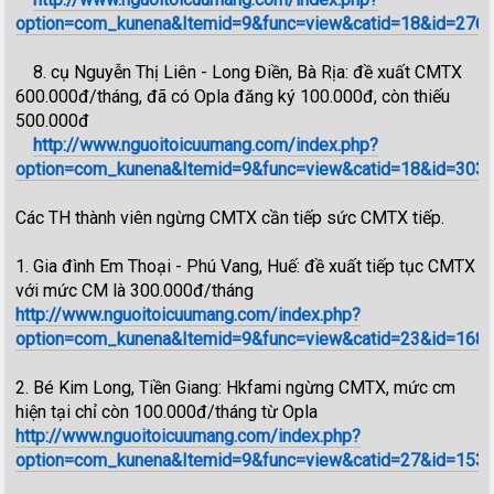
option=com_kunena&Itemid=9&func=view&catid=18&id=276
8. cụ Nguyễn Thị Liên - Long Điền, Bà Rịa: đề xuất CMTX
600.000đ/tháng, đã có Opla đăng ký 100.000đ, còn thiếu
500.000đ
http://www.nguoitoicuumang.com/index.php?
option=com_kunena&Itemid=9&func=view&catid=18&id=303
Các TH thành viên ngừng CMTX cần tiếp sức CMTX tiếp.
1. Gia đình Em Thoại - Phú Vang, Huế: đề xuất tiếp tục CMTX
với mức CM là 300.000đ/tháng
http://www.nguoitoicuumang.com/index.php?
option=com_kunena&Itemid=9&func=view&catid=23&id=168&l
2. Bé Kim Long, Tiền Giang: Hkfami ngừng CMTX, mức cm
hiện tại chỉ còn 100.000đ/tháng từ Opla
http://www.nguoitoicuumang.com/index.php?
option=com_kunena&Itemid=9&func=view&catid=27&id=15386