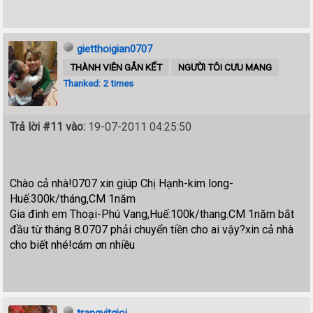
gietthoigian0707
THÀNH VIÊN GẮN KẾT
NGƯỜI TÔI CƯU MANG
Thanked: 2 times
Trả lời #11 vào:
19-07-2011 04:25:50
Chào cả nhà!0707 xin giúp Chị Hạnh-kim long-
Huế:300k/tháng,CM 1năm
Gia đình em Thoại-Phú Vang,Huế:100k/thang.CM 1năm bắt
đầu từ tháng 8.0707 phải chuyển tiền cho ai vậy?xin cả nhà
cho biết nhé!cám ơn nhiều
trangvitgioi