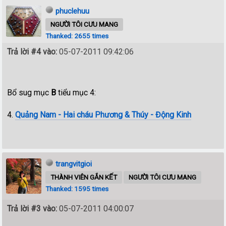
phuclehuu
NGƯỜI TÔI CƯU MANG
Thanked: 2655 times
Trả lời #4 vào:
05-07-2011 09:42:06
Bổ sug mục
B
tiểu mục 4:
4.
Quảng Nam - Hai cháu Phương & Thúy - Động Kinh
trangvitgioi
THÀNH VIÊN GẮN KẾT
NGƯỜI TÔI CƯU MANG
Thanked: 1595 times
Trả lời #3 vào:
05-07-2011 04:00:07