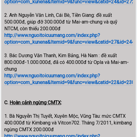
option=com_kunena&Itemid=9&func=view&catid=24&id=27294
2. Anh Nguyễn Văn Linh, Cái Bè, Tiền Giang: đề xuất
500.000đ, giúp đỡ 300.000đ từ Mai-am-chung và quỹ
NTCM, còn thiếu 200.000đ
http://www.nguoitoicuumang.com/index.php?
option=com_kunena&Itemid=9&func=view&catid=27&id=24428
3. Bác Dương Văn Thanh, Kim Bảng, Hà Nam : đề xuất
800.000đ-1.000.000đ, đã có 400.000đ từ Opla và Mai-am-
chung
http://www.nguoitoicuumang.com/index.php?
option=com_kunena&Itemid=9&func=view&catid=22&id=23881
C.
Hoàn cảnh ngừng CMTX
:
1. Bà Nguyễn Thị Tuyết, Xuyên Mộc, Vũng Tàu: mức CMTX
400.000đ từ Kimbang và Vitcon702. Tháng 7/2011, kimbang
ngừng CMTX 200.000đ
http://www.nguoitoicuumang.com/index.php?