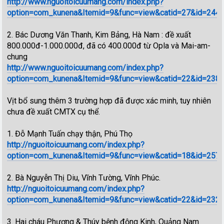
http://www.nguoitoicuumang.com/index.php?
option=com_kunena&Itemid=9&func=view&catid=27&id=24428
2. Bác Dương Văn Thanh, Kim Bảng, Hà Nam : đề xuất
800.000đ-1.000.000đ, đã có 400.000đ từ Opla và Mai-am-
chung
http://www.nguoitoicuumang.com/index.php?
option=com_kunena&Itemid=9&func=view&catid=22&id=23881
Vịt bổ sung thêm 3 trường hợp đã được xác minh, tuy nhiên
chưa đề xuất CMTX cụ thể.
1. Đỗ Mạnh Tuấn chạy thận, Phú Thọ
http://nguoitoicuumang.com/index.php?
option=com_kunena&Itemid=9&func=view&catid=18&id=257
2. Bà Nguyễn Thị Diu, Vĩnh Tường, Vĩnh Phúc.
http://nguoitoicuumang.com/index.php?
option=com_kunena&Itemid=9&func=view&catid=22&id=232
3. Hai cháu Phương & Thúy bệnh động Kinh, Quảng Nam