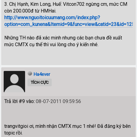
3. Chị Hạnh, Kim Long, Huế: Vitcon702 ngừng cm, mức CM
còn 200.000đ từ HMHai.
http://www.nguoitoicuumang.com/index.php?
option=com_kunena&Itemid=9&func=view&catid=23&id=125&l
Những TH nào đã xác minh nhưng các bạn chưa đề xuất
mức CMTX cụ thể thì vui lòng cho ý kiến nhé.
Ha4ever
TÍCH CỰC
Trả lời #9 vào:
08-07-2011 09:59:56
trangvitgioi ơi, mình nhận CMTX mục 1 nhé! Đã đăng ký bên
topic rồi.