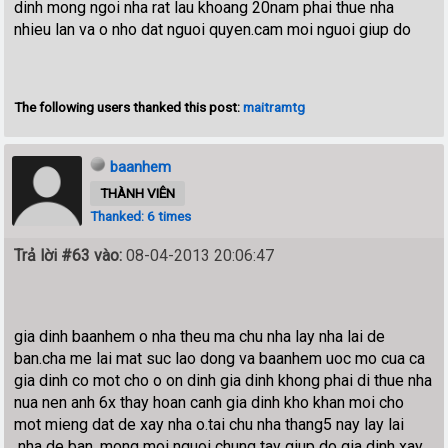
dinh mong ngoi nha rat lau khoang 20nam phai thue nha
nhieu lan va o nho dat nguoi quyen.cam moi nguoi giup do
The following users thanked this post:
maitramtg
baanhem
THÀNH VIÊN
Thanked: 6 times
Trả lời #63 vào:
08-04-2013 20:06:47
gia dinh baanhem o nha theu ma chu nha lay nha lai de
ban.cha me lai mat suc lao dong va baanhem uoc mo cua ca
gia dinh co mot cho o on dinh gia dinh khong phai di thue nha
nua nen anh 6x thay hoan canh gia dinh kho khan moi cho
mot mieng dat de xay nha o.tai chu nha thang5 nay lay lai
nha de ban. mong moi nguoi chung tay giup do gia dinh xay