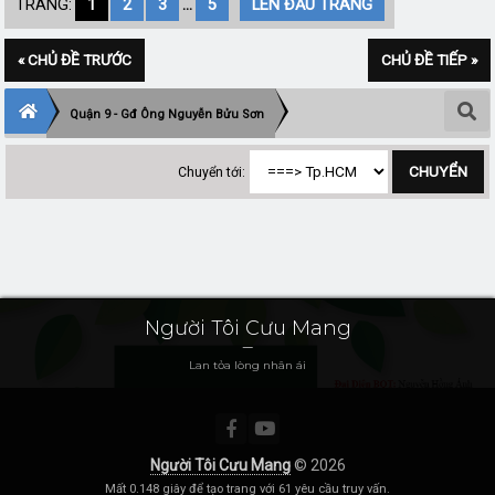
TRANG:
1
2
3
...
5
LÊN ĐẦU TRANG
« CHỦ ĐỀ TRƯỚC
CHỦ ĐỀ TIẾP »
Quận 9 - Gđ Ông Nguyễn Bửu Sơn
Chuyển tới:
Người Tôi Cưu Mang
Lan tỏa lòng nhân ái
Người Tôi Cưu Mang
© 2026
Mất 0.148 giây để tạo trang với 61 yêu cầu truy vấn.