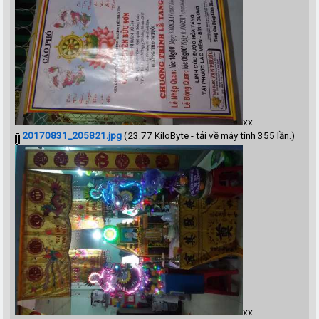
xx
20170831_205821.jpg
(23.77 KiloByte - tải về máy tính 355 lần.)
xx