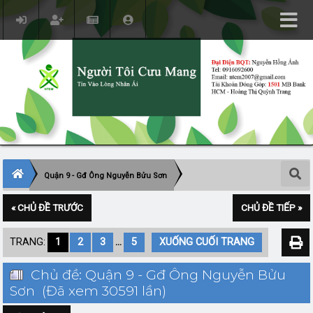
Quận 9 - Gđ Ông Nguyễn Bửu Sơn
« CHỦ ĐỀ TRƯỚC
CHỦ ĐỀ TIẾP »
TRANG:
1
2
3
...
5
XUỐNG CUỐI TRANG
Chủ đề: Quận 9 - Gđ Ông Nguyễn Bửu
Sơn (Đã xem 30591 lần)