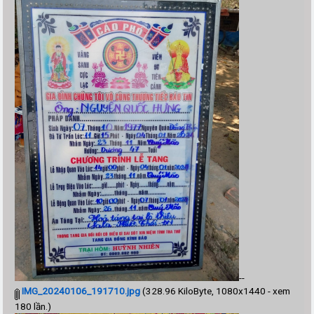
--
IMG_20240106_191710.jpg
(328.96 KiloByte, 1080x1440 - xem
180 lần.)