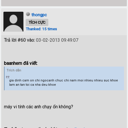
thongpc
TÍCH CỰC
Thanked: 15 times
Trả lời #60 vào:
03-02-2013 09:49:07
baanhem đã viết:
Trích dẫn
gia dinh cam on chi ngocanh chuc chi nam moi nhieu nhieu suc khoe
lam an tan toi ca nha deu khoe
máy vi tính các anh chạy ổn không?