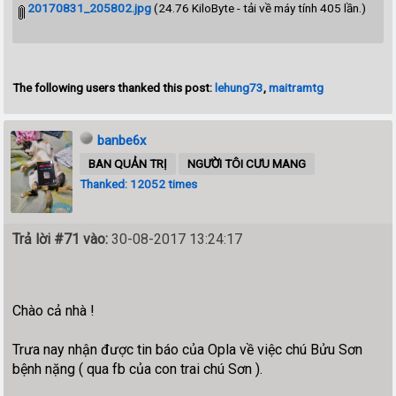
20170831_205802.jpg
(24.76 KiloByte - tải về máy tính 405 lần.)
The following users thanked this post:
lehung73
,
maitramtg
banbe6x
BAN QUẢN TRỊ
NGƯỜI TÔI CƯU MANG
Thanked: 12052 times
Trả lời #71 vào:
30-08-2017 13:24:17
Chào cả nhà !
Trưa nay nhận được tin báo của Opla về việc chú Bửu Sơn
bệnh nặng ( qua fb của con trai chú Sơn ).