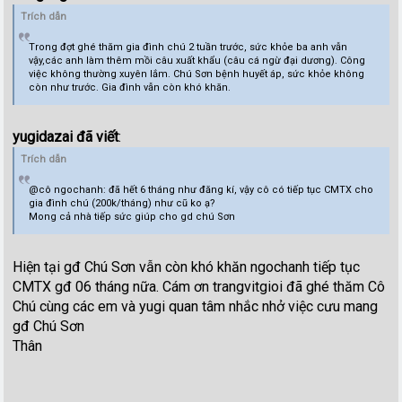
Trích dẫn
Trong đợt ghé thăm gia đình chú 2 tuần trước, sức khỏe ba anh vẫn
vậy,các anh làm thêm mồi câu xuất khẩu (câu cá ngừ đại dương). Công
việc không thường xuyên lắm. Chú Sơn bệnh huyết áp, sức khỏe không
còn như trước. Gia đình vẫn còn khó khăn.
yugidazai đã viết
:
Trích dẫn
@cô ngochanh: đã hết 6 tháng như đăng kí, vậy cô có tiếp tục CMTX cho
gia đình chú (200k/tháng) như cũ ko ạ?
Mong cả nhà tiếp sức giúp cho gd chú Sơn
Hiện tại gđ Chú Sơn vẫn còn khó khăn ngochanh tiếp tục
CMTX gđ 06 tháng nữa. Cám ơn trangvitgioi đã ghé thăm Cô
Chú cùng các em và yugi quan tâm nhắc nhở việc cưu mang
gđ Chú Sơn
Thân