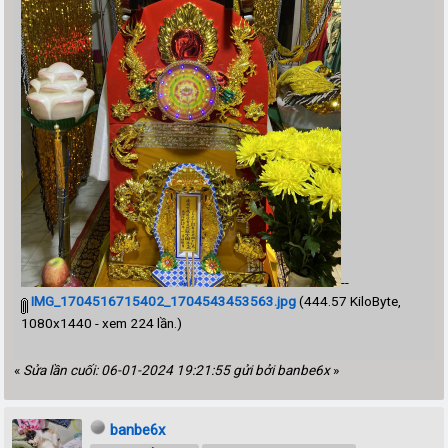
--
IMG_1704516715402_1704543453563.jpg
(444.57 KiloByte,
1080x1440 - xem 224 lần.)
«
Sửa lần cuối: 06-01-2024 19:21:55 gửi bởi banbe6x
»
banbe6x