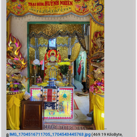
--
IMG_1704516711705_1704543445763.jpg
(469.19 KiloByte,