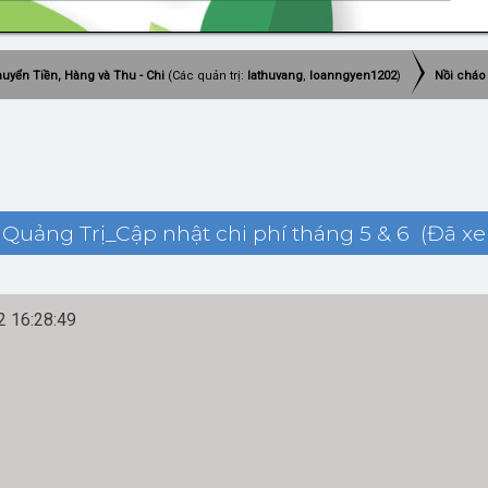
uyển Tiền, Hàng và Thu - Chi
(Các quản trị:
lathuvang
,
loanngyen1202
)
Nồi cháo
Quảng Trị_Cập nhật chi phí tháng 5 & 6 (Đã xe
 16:28:49