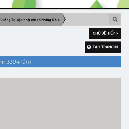
 Quảng Trị_Cập nhật chi phí tháng 5 & 6
CHỦ ĐỀ TIẾP »
TẠO TRANG IN
m 3394 lần)