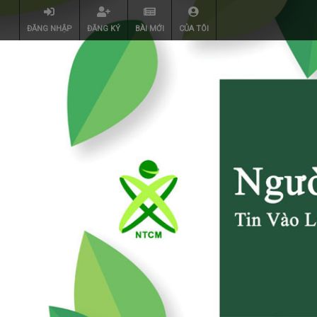
ĐĂNG NHẬP
ĐĂNG KÝ
BÀI MỚI
CỦA TÔI