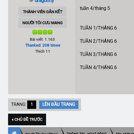
dragonfly
tuần 4/tháng 5
THÀNH VIÊN GẮN KẾT
NGƯỜI TÔI CƯU MANG
TUẦN 1/THÁNG 6
Bài viết: 1.163
TUẦN 2/THÁNG 6
Thanked: 208 times
Thích 11
TUẦN 3/THÁNG 6
TUẦN 4/THÁNG 6
TRANG:
1
LÊN ĐẦU TRANG
« CHỦ ĐỀ TRƯỚC