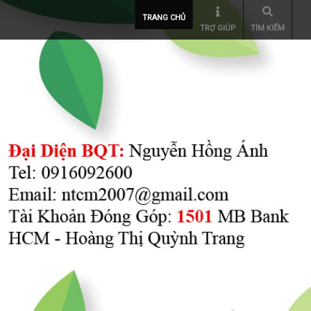
TRANG CHỦ
TRỢ GIÚP
TÌM KIẾM