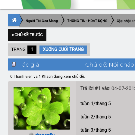
Người Tôi Cưu Mang
THÔNG TIN - HOẠT ĐỘNG
Cập nhật ch
« CHỦ ĐỀ TRƯỚC
TRANG:
1
XUỐNG CUỐI TRANG
Tác giả
Chủ đề: Nồi cháo 
0 Thành viên và 1 Khách đang xem chủ đề.
Trả lời #1 vào:
04-07-2012
tuần 1/tháng 5
tuần 2/tháng 5
tuần 3/tháng 5