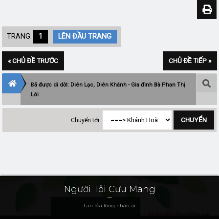
TRANG:
1
LÊN ĐẦU TRANG
« CHỦ ĐỀ TRƯỚC
CHỦ ĐỀ TIẾP »
Đã được di dời: Diên Lạc, Diên Khánh - Gia đình Bà Phan Thị
Lói
Chuyển tới:
Người Tôi Cưu Mang
Lan tỏa lòng nhân ái