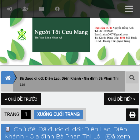
Đã được di dời: Diên Lạc, Diên Khánh - Gia đình Bà Phan Thị
Lói
« CHỦ ĐỀ TRƯỚC
CHỦ ĐỀ TIẾP »
TRANG:
1
XUỐNG CUỐI TRANG
Chủ đề: Đã được di dời: Diên Lạc, Diên
Khánh - Gia đình Bà Phan Thị Lói (Đã xem