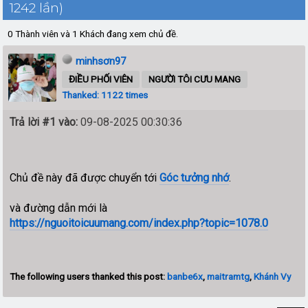
1242 lần)
0 Thành viên và 1 Khách đang xem chủ đề.
minhsơn97
ĐIỀU PHỐI VIÊN
NGƯỜI TÔI CƯU MANG
Thanked: 1122 times
Trả lời #1 vào:
09-08-2025 00:30:36
Chủ đề này đã được chuyển tới
Góc tưởng nhớ
.
và đường dẫn mới là
https://nguoitoicuumang.com/index.php?topic=1078.0
The following users thanked this post:
banbe6x
,
maitramtg
,
Khánh Vy