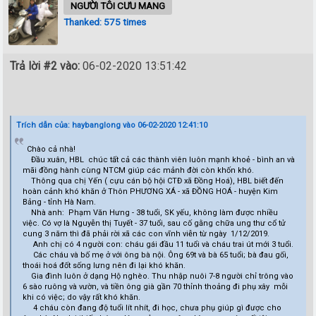
NGƯỜI TÔI CƯU MANG
Thanked: 575 times
Trả lời #2 vào:
06-02-2020 13:51:42
Trích dẫn của: haybanglong vào 06-02-2020 12:41:10
Chào cả nhà!
Đầu xuân, HBL chúc tất cả các thành viên luôn mạnh khoẻ - bình an và
mãi đồng hành cùng NTCM giúp các mảnh đời còn khốn khó.
Thông qua chị Yến ( cựu cán bộ hội CTĐ xã Đồng Hoá), HBL biết đến
hoàn cảnh khó khăn ở Thôn PHƯƠNG XÁ - xã ĐỒNG HOÁ - huyện Kim
Bảng - tỉnh Hà Nam.
Nhà anh: Phạm Văn Hưng - 38 tuổi, SK yếu, không làm được nhiều
việc. Có vợ là Nguyễn thị Tuyết - 37 tuổi, sau cố gằng chữa ung thư cổ tử
cung 3 năm thì đã phải rời xã các con vĩnh viễn từ ngày 1/12/2019.
Anh chị có 4 người con: cháu gái đầu 11 tuổi và cháu trai út mới 3 tuổi.
Các cháu và bố mẹ ở với ông bà nội. Ông 69t và bà 65 tuổi; bà đau gối,
thoái hoá đốt sống lưng nên đi lại khó khăn.
Gia đình luôn ở dạng Hộ nghèo. Thu nhập nuôi 7-8 người chỉ trông vào
6 sào ruông và vườn, và tiền ông già gần 70 thỉnh thoảng đi phụ xây mỗi
khi có việc; do vậy rất khó khăn.
4 cháu còn đang độ tuổi lít nhít, đi học, chưa phụ giúp gì được cho