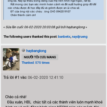
ông bà. Nay lại thiếu bóng dáng của mẹ nên nhìn ngơ ngác, rất tội.
Rất mong các bạn xác minh hoàn cảnh và đề xuất hướng giúp đỡ để
các cháu được đi học đầy đủ và gdinh được an ủi chia sẻ.
ĐT của ông nội các cháu : ông CHÒ 0942519107
Chân thành cảm ơn!
«
Sửa lần cuối: 06-02-2020 20:03:08 gửi bởi haybanglong
»
The following users thanked this post:
banbe6x
,
naydjrueng
haybanglong
NGƯỜI TÔI CƯU MANG
Thanked: 575 times
Trả lời #1 vào:
06-02-2020 12:41:10
Chào cả nhà!
Đầu xuân, HBL chúc tất cả các thành viên luôn mạnh khoẻ