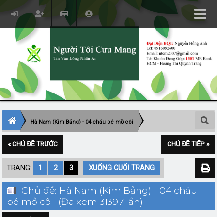
Hà Nam (Kim Bảng) - 04 cháu bé mồ côi
« CHỦ ĐỀ TRƯỚC
CHỦ ĐỀ TIẾP »
TRANG:
1
2
3
XUỐNG CUỐI TRANG
Chủ đề: Hà Nam (Kim Bảng) - 04 cháu
bé mồ côi (Đã xem 31397 lần)