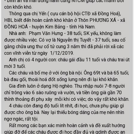
- bình an và mãi đồng hành cùng NTCM giúp các mảnh đời
còn khốn khó.
Thông qua chị Yến ( cựu cán bộ hội CTĐ xã Đồng Hoá),
HBL biết đến hoàn cảnh khó khăn ở Thôn PHƯƠNG XÁ - xã
ĐỒNG HOÁ - huyện Kim Bảng - tỉnh Hà Nam.
Nhà anh: Phạm Văn Hưng - 38 tuổi, SK yếu, không làm
được nhiều việc. Có vợ là Nguyễn thị Tuyết - 37 tuổi, sau cố
gằng chữa ung thư cổ tử cung 3 năm thì đã phải rời xã các
con vĩnh viễn từ ngày 1/12/2019.
Anh chị có 4 người con: cháu gái đầu 11 tuổi và cháu trai út
mới 3 tuổi.
Các cháu và bố mẹ ở với ông bà nội. Ông 69t và bà 65 tuổi;
bà đau gối, thoái hoá đốt sống lưng nên đi lại khó khăn.
Gia đình luôn ở dạng Hộ nghèo. Thu nhập nuôi 7-8 người
chỉ trông vào 6 sào ruông và vườn, và tiền ông già gần 70
thỉnh thoảng đi phụ xây mỗi khi có việc; do vậy rất khó khăn.
4 cháu còn đang độ tuổi lít nhít, đi học, chưa phụ giúp gì
được cho ông bà. Nay lại thiếu bóng dáng của mẹ nên nhìn
ngơ ngác, rất tội.
Rất mong các bạn xác minh hoàn cảnh và đề xuất hướng
giúp đỡ để các cháu được đi học đầy đủ và gdinh được an