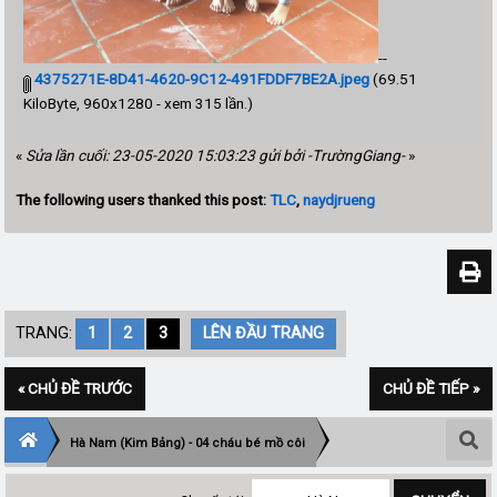
--
4375271E-8D41-4620-9C12-491FDDF7BE2A.jpeg
(69.51
KiloByte, 960x1280 - xem 315 lần.)
«
Sửa lần cuối: 23-05-2020 15:03:23 gửi bởi -TrườngGiang-
»
The following users thanked this post:
TLC
,
naydjrueng
TRANG:
1
2
3
LÊN ĐẦU TRANG
« CHỦ ĐỀ TRƯỚC
CHỦ ĐỀ TIẾP »
Hà Nam (Kim Bảng) - 04 cháu bé mồ côi