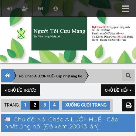
Nồi Cháo A LƯỚI- HUẾ - Cập nhật ủng hộ
« CHỦ ĐỀ TRƯỚC
CHỦ ĐỀ TIẾP »
TRANG:
1
2
3
4
XUỐNG CUỐI TRANG
Chủ đề: Nồi Cháo A LƯỚI- HUẾ - Cập
nhật ủng hộ (Đã xem 20043 lần)