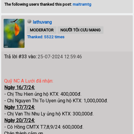
The following users thanked this post:
maitramtg
lathuvang
MODERATOR
NGƯỜI TÔI CƯU MANG
Thanked: 5522 times
Trả lời #33 vào:
25-07-2024 12:59:46
Quỹ NC A Lưới đã nhận
:
Ngày 16/7/24:
- Chị Thu Hien ủng hộ KTX: 400,000đ.
- Chị Nguyen Thi To Uyen ủng hộ KTX: 1,000,000đ.
Ngày 17/7/24:
- Chị Van Thi Nhu Ly ủng hộ KTX: 300,000đ.
Ngày 20/7/24:
- Cô Hồng CMTX T7,8,9/24: 600,000đ.
Chân thành cảm ơn.