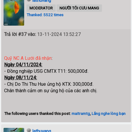
lathuvang
MODERATOR
NGƯỜI TÔI CƯU MANG
Thanked: 5522 times
Trả lời #37 vào:
13-11-2024 13:52:27
Quỹ NC A Lưới đã nhận
:
Ngày 04/11/2024:
- Đồng nghiệp USG CMTX T11: 500,000đ.
Ngày 08/11/24:
- Chị Do Thi Thu Hue ủng hộ KTX: 300,000đ.
Chân thành cảm ơn sự ủng hộ của các anh chị.
The following users thanked this post:
maitramtg
,
Lắng nghe lòng bạn
lathuvang