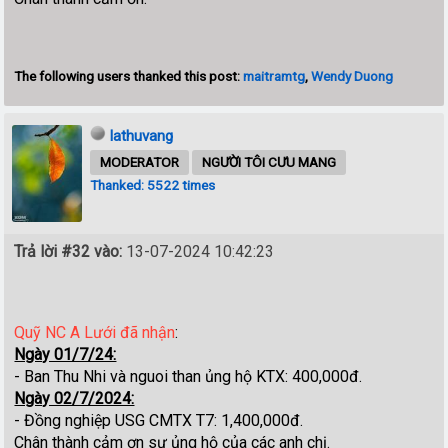
The following users thanked this post:
maitramtg
,
Wendy Duong
lathuvang
MODERATOR
NGƯỜI TÔI CƯU MANG
Thanked: 5522 times
Trả lời #32 vào:
13-07-2024 10:42:23
Quỹ NC A Lưới đã nhận
:
Ngày 01/7/24:
- Ban Thu Nhi và nguoi than ủng hộ KTX: 400,000đ.
Ngày 02/7/2024:
- Đồng nghiệp USG CMTX T7: 1,4
00,000đ.
Chân thành cảm ơn sự ủng hộ của các anh chị.