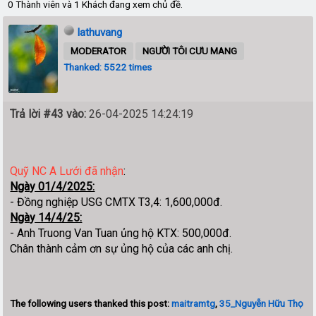
0 Thành viên và 1 Khách đang xem chủ đề.
lathuvang
MODERATOR
NGƯỜI TÔI CƯU MANG
Thanked: 5522 times
Trả lời #43 vào:
26-04-2025 14:24:19
Quỹ NC A Lưới đã nhận
:
Ngày 01/4/2025:
- Đồng nghiệp USG CMTX T3,4: 1,600,000đ.
Ngày 14/4/25:
- Anh Truong Van Tuan ủng hộ KTX: 500,000đ.
Chân thành cảm ơn sự ủng hộ của các anh chị.
The following users thanked this post:
maitramtg
,
35_Nguyễn Hữu Thọ