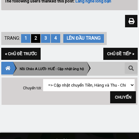
The following users thanked this post:
Lắng nghe lòng bạn
TRANG:
1
2
3
4
LÊN ĐẦU TRANG
« CHỦ ĐỀ TRƯỚC
CHỦ ĐỀ TIẾP »
Nồi Cháo A LƯỚI- HUẾ - Cập nhật ủng hộ
Chuyển tới: