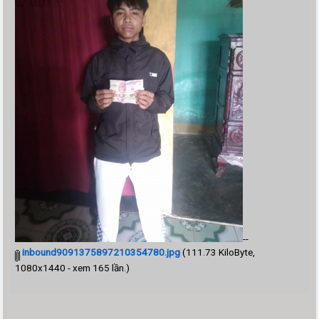
--
inbound9091375897210354780.jpg
(111.73 KiloByte,
1080x1440 - xem 165 lần.)