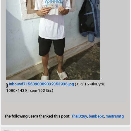
--
inbound7155090009032353936.jpg
(132.15 KiloByte,
1080x1439 - xem 152 lần.)
The following users thanked this post:
ThaiDzuy
,
banbe6x
,
maitramtg