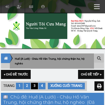
Huế (A Lưới) - Cháu Hồ Văn Trung, hội chứng thận hư, hộ
nghèo
« CHỦ ĐỀ TRƯỚC
CHỦ ĐỀ TIẾP »
TRANG:
1
2
3
4
XUỐNG CUỐI TRANG
Chủ đề: Huế (A Lưới) - Cháu Hồ Văn
Trung, hội chứng thận hư, hộ nghèo (Đã