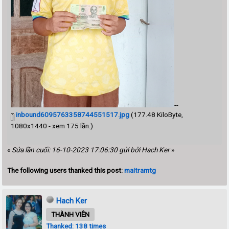
--
inbound6095763358744551517.jpg
(177.48 KiloByte,
1080x1440 - xem 175 lần.)
«
Sửa lần cuối: 16-10-2023 17:06:30 gửi bởi Hach Ker
»
The following users thanked this post:
maitramtg
Hach Ker
THÀNH VIÊN
Thanked: 138 times