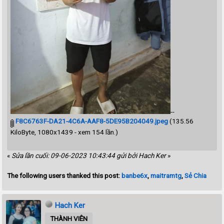
--
F8C6763F-DA21-4C6A-AAF8-5DE95B204049.jpeg
(135.56
KiloByte, 1080x1439 - xem 154 lần.)
«
Sửa lần cuối: 09-06-2023 10:43:44 gửi bởi Hach Ker
»
The following users thanked this post:
banbe6x
,
maitramtg
,
Sẻ Chia
Hach Ker
THÀNH VIÊN