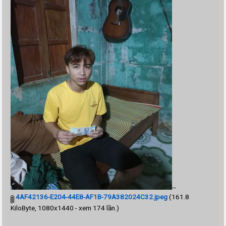
--
4AF42136-E204-44E8-AF1B-79A382024C32.jpeg
(161.8
KiloByte, 1080x1440 - xem 174 lần.)