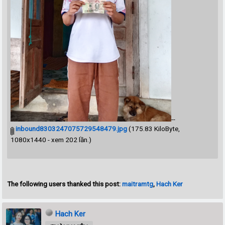
--
inbound8303247075729548479.jpg
(175.83 KiloByte,
1080x1440 - xem 202 lần.)
The following users thanked this post:
maitramtg
,
Hach Ker
Hach Ker