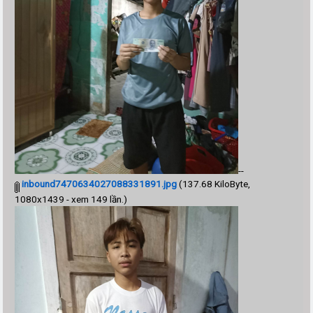
--
inbound7470634027088331891.jpg
(137.68 KiloByte,
1080x1439 - xem 149 lần.)