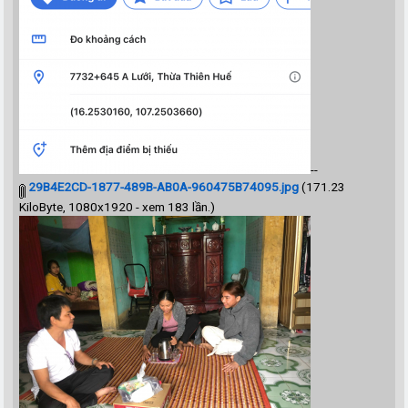
--
29B4E2CD-1877-489B-AB0A-960475B74095.jpg
(171.23
KiloByte, 1080x1920 - xem 183 lần.)