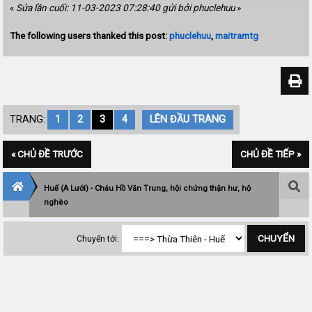
«
Sửa lần cuối: 11-03-2023 07:28:40 gửi bởi phuclehuu
»
The following users thanked this post:
phuclehuu
,
maitramtg
TRANG:
1
2
3
4
LÊN ĐẦU TRANG
« CHỦ ĐỀ TRƯỚC
CHỦ ĐỀ TIẾP »
Huế (A Lưới) - Cháu Hồ Văn Trung, hội chứng thận hư, hộ
nghèo
Chuyển tới: