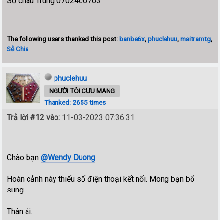
Số cháu Trung 0702406763
The following users thanked this post:
banbe6x
,
phuclehuu
,
maitramtg
,
Sẻ Chia
phuclehuu
NGƯỜI TÔI CƯU MANG
Thanked: 2655 times
Trả lời #12 vào:
11-03-2023 07:36:31
Chào bạn
@Wendy Duong
Hoàn cảnh này thiếu số điện thoại kết nối. Mong bạn bổ
sung.
Thân ái.