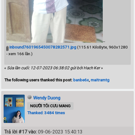
--
inbound7601965450078282571.jpg
(115.61 KiloByte, 960x1280
- xem 166 lần.)
«
Sửa lần cuối: 12-07-2023 06:38:02 gửi bởi Hach Ker
»
The following users thanked this post:
banbe6x
,
maitramtg
Wendy Duong
NGƯỜI TÔI CƯU MANG
Thanked: 3484 times
Trả lời #17 vào:
09-06-2023 15:40:13