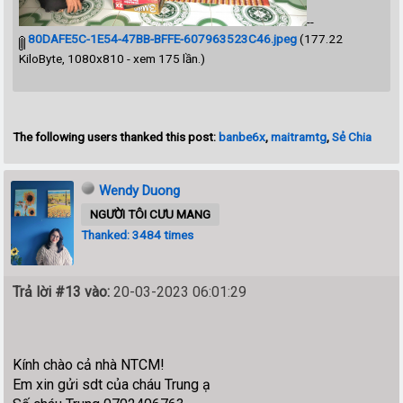
--
80DAFE5C-1E54-47BB-BFFE-607963523C46.jpeg
(177.22
KiloByte, 1080x810 - xem 175 lần.)
The following users thanked this post:
banbe6x
,
maitramtg
,
Sẻ Chia
Wendy Duong
NGƯỜI TÔI CƯU MANG
Thanked: 3484 times
Trả lời #13 vào:
20-03-2023 06:01:29
Kính chào cả nhà NTCM!
Em xin gửi sdt của cháu Trung ạ