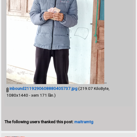
--
inbound2119290608880405737.jpg
(219.07 KiloByte,
1080x1440 - xem 171 lần.)
The following users thanked this post:
maitramtg