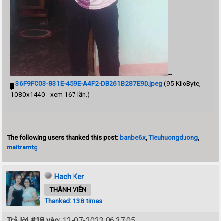
--
36F9FC03-831E-459E-A4F2-DB261B287E9D.jpeg
(95 KiloByte,
1080x1440 - xem 167 lần.)
The following users thanked this post:
banbe6x
,
Tieuhuongduong
,
maitramtg
Hach Ker
THÀNH VIÊN
Thanked: 138 times
Trả lời #18 vào:
12-07-2023 06:37:05