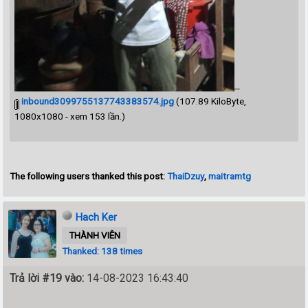
--
inbound3099755137743383574.jpg
(107.89 KiloByte,
1080x1080 - xem 153 lần.)
The following users thanked this post:
ThaiDzuy
,
maitramtg
Hach Ker
THÀNH VIÊN
Thanked: 138 times
Trả lời #19 vào:
14-08-2023 16:43:40