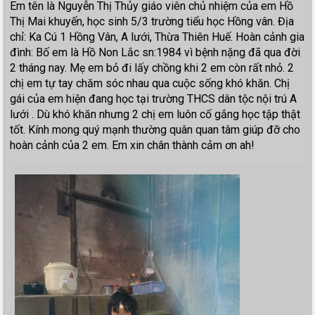
Em tên là Nguyễn Thị Thủy giáo viên chủ nhiệm của em Hồ
Thị Mai khuyến, học sinh 5/3 trường tiểu học Hồng vân. Địa
chỉ: Ka Cú 1 Hồng Vân, A lưới, Thừa Thiên Huế. Hoàn cảnh gia
đình: Bố em là Hồ Non Lắc sn:1984 vì bệnh nặng đã qua đời
2 tháng nay. Mẹ em bỏ đi lấy chồng khi 2 em còn rất nhỏ. 2
chị em tự tay chăm sóc nhau qua cuộc sống khó khăn. Chị
gái của em hiện đang học tại trường THCS dân tộc nội trú A
lưới . Dù khó khăn nhưng 2 chị em luôn cố gắng học tập thật
tốt. Kính mong quý mạnh thường quân quan tâm giúp đỡ cho
hoàn cảnh của 2 em. Em xin chân thành cảm ơn ah!