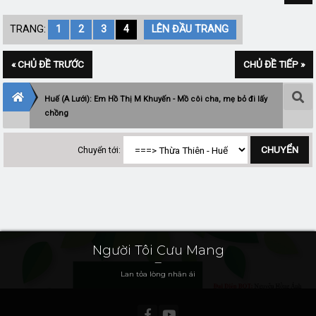
TRANG:
1
2
3
4
LÊN ĐẦU TRANG
« CHỦ ĐỀ TRƯỚC
CHỦ ĐỀ TIẾP »
Huế (A Lưới): Em Hồ Thị M Khuyến - Mồ côi cha, mẹ bỏ đi lấy
chồng
Chuyển tới:
Người Tôi Cưu Mang
Lan tỏa lòng nhân ái