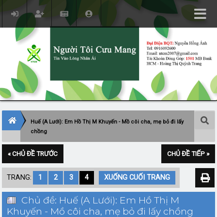
Huế (A Lưới): Em Hồ Thị M Khuyến - Mồ côi cha, mẹ bỏ đi lấy
chồng
« CHỦ ĐỀ TRƯỚC
CHỦ ĐỀ TIẾP »
TRANG:
1
2
3
4
XUỐNG CUỐI TRANG
Chủ đề: Huế (A Lưới): Em Hồ Thị M
Khuyến - Mồ côi cha, mẹ bỏ đi lấy chồng