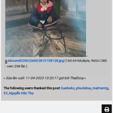
--
inbound5296226632813158128.jpg
(160.69 KiloByte, 960x1280
- xem 258 lần.)
«
Sửa lần cuối: 11-04-2023 13:20:17 gửi bởi ThaiDzuy
»
The following users thanked this post:
banbe6x
,
phuclehuu
,
maitramtg
,
35_Nguyễn Hữu Thọ