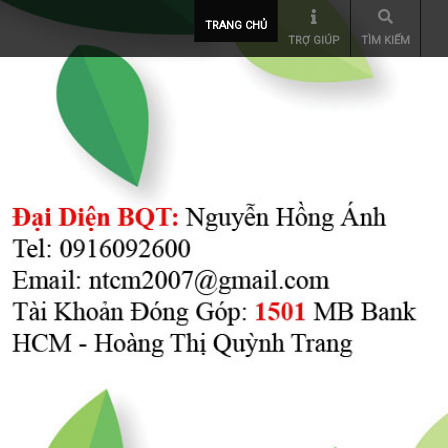
TRANG CHỦ
TRỢ GIÚP
TÌM KIẾM