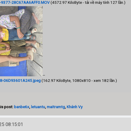
1-9377-28C67AA6AFF0.MOV
(4572.97 KiloByte - tải về máy tính 127 lần.)
--
8-06D93601A245.jpeg
(162.97 KiloByte, 1080x810 - xem 182 lần.)
is post:
banbe6x
,
letuantu
,
maitramtg
,
Khánh Vy
5 08:15:01