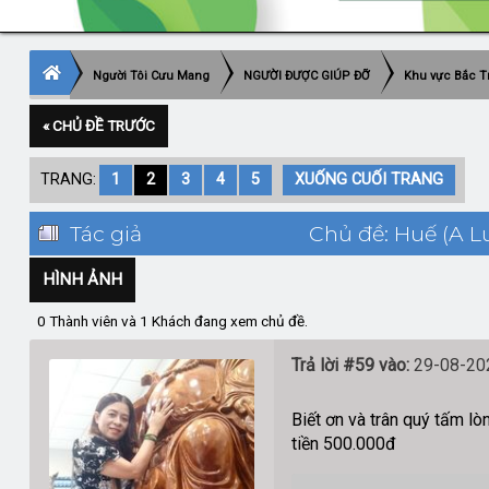
Người Tôi Cưu Mang
NGƯỜI ĐƯỢC GIÚP ĐỠ
Khu vực Bắc T
« CHỦ ĐỀ TRƯỚC
TRANG:
1
2
3
4
5
XUỐNG CUỐI TRANG
Tác giả
Chủ đề: Huế (A Lư
HÌNH ẢNH
0 Thành viên và 1 Khách đang xem chủ đề.
Trả lời #59 vào:
29-08-202
Biết ơn và trân quý tấm l
tiền 500.000đ