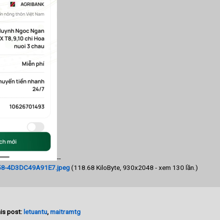
--
8-4D3DC49A91E7.jpeg
(118.68 KiloByte, 930x2048 - xem 130 lần.)
is post:
letuantu
,
maitramtg