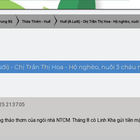
rung Bộ
Thừa Thiên - Huế
Huế (A Lưới) - Chị Trần Thị Hoa - Hộ nghèo, nuôi
ới) - Chị Trần Thị Hoa - Hộ nghèo, nuôi 3 cháu 
5 21:37:05
òng thảo thơm của ngôi nhà NTCM. Tháng 8 cô Linh Kha gửi tiền mặ