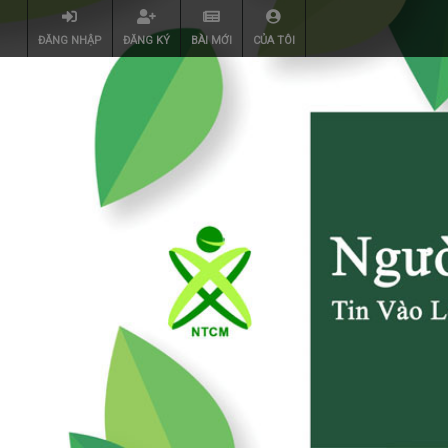
ĐĂNG NHẬP
ĐĂNG KÝ
BÀI MỚI
CỦA TÔI