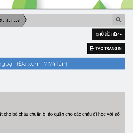
 3 cháu ngoại
CHỦ ĐỀ TIẾP »
TẠO TRANG IN
ngoại (Đã xem 17174 lần)
t cho bà cháu chuẩn bị áo quần cho các cháu đi học với số