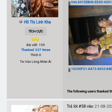
trim.691DEB43-E33D-420
Hồ Thị Linh Kha
TÍCH CỰC
Bài viết: 159
Thanked: 327 times
Thích 0
Tin Vào Lòng Nhân Ái
10C00F21-A472-4302-84E
The following users thanked th
Trả lời #58 vào:
21-08-202