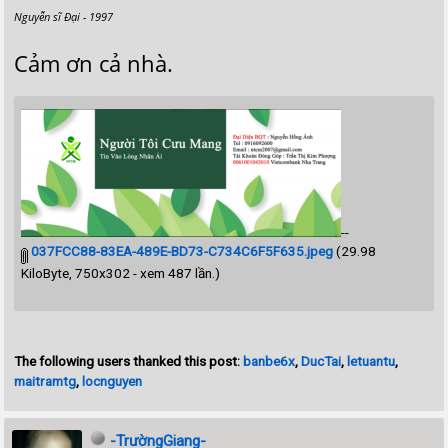
Nguyễn sĩ Đại - 1997
Cảm ơn cả nhà.
--
037FCC88-83EA-489E-BD73-C734C6F5F635.jpeg
(29.98
KiloByte, 750x302 - xem 487 lần.)
The following users thanked this post:
banbe6x
,
DucTai
,
letuantu
,
maitramtg
,
locnguyen
-TrườngGiang-