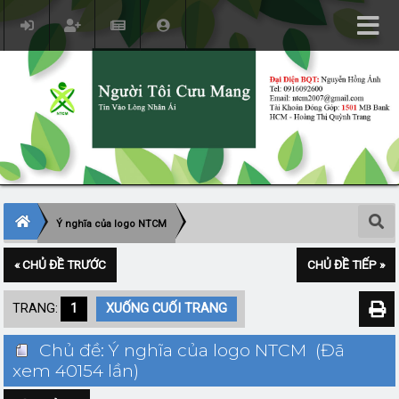
Ý nghĩa của logo NTCM
« CHỦ ĐỀ TRƯỚC
CHỦ ĐỀ TIẾP »
TRANG:
1
XUỐNG CUỐI TRANG
Chủ đề: Ý nghĩa của logo NTCM (Đã
xem 40154 lần)