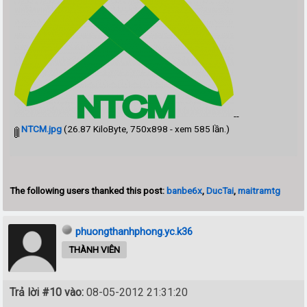
--
NTCM.jpg
(26.87 KiloByte, 750x898 - xem 585 lần.)
The following users thanked this post:
banbe6x
,
DucTai
,
maitramtg
phuongthanhphong.yc.k36
THÀNH VIÊN
Trả lời #10 vào:
08-05-2012 21:31:20