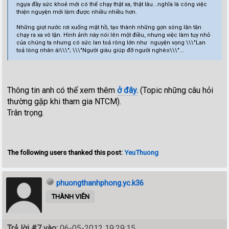
ngựa đầy sức khoẻ mới có thể chạy thật xa, thật lâu...nghĩa là công việc
thiện nguyện mới làm được nhiều nhiều hơn.
Những giọt nước rơi xuống mặt hồ, tạo thành những gợn sóng lăn tăn
chạy ra xa vô tận. Hình ảnh này nói lên một điều, nhưng việc làm tuy nhỏ
của chúng ta nhưng có sức lan toả rông lớn như nguyện vọng \\\"Lan
toả lòng nhân ái\\\"; \\\"Người giàu giúp đỡ người nghèo\\\"...
Thông tin anh có thể xem thêm
ở đây.
(Topic những câu hỏi
thường gặp khi tham gia NTCM).
Trân trọng.
The following users thanked this post:
YeuThuong
phuongthanhphong.yc.k36
THÀNH VIÊN
Trả lời #7 vào:
06-05-2012 19:29:15