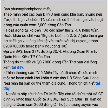
Bạn phuongthanhphong mến,
Theo mình biết các bạn ĐHYD nên cũng khá bận, nhưng nếu
được thì bạn và nhóm TN của mình có thể tham gia vào hoạt
động của quán cơm 2,000 đồng Cần Thơ.
- Hoạt động từ 7g đến 13g các ngày thứ 2, 4, 6 hàng tuần.
Hoặc khâu sơ chế vào 18g các buổi thứ 3, 5, 7 (nếu tham gia
sơ chế bạn vui lòng liên hệ với trước với chị quyen_omon
0939700886 hoặc bạn king_cong196).
Địa chỉ 8A3, hẻm 3T#, đường 30/4, Phường Xuân Khánh,
Quận Ninh Kiều, TP Cần Thơ.
Thông tin chi tiết về QC 2000 đồng Cần Thơ bạn vui lòng
xem
tại đây.
- Thỉnh thoảng các TV ở Miền Tây có tổ chức đi xác minh
một số hoàn cảnh khó khăn ở các tỉnh ĐB Sông Cửu Long.
Nếu rãnh thì bạn có thể tham gia cùng. Thông tin chi tiết
tại
đây.
- Ngoài ra sắp tới nhóm TV Miền Tây còn tổ chức một số CT
định kỳ khác như: Quốc tế 01/06, Tiếp Sức Mùa Thi bạn có
thể ghé Quán cơm 2000 đồng CT, hoặc thường xuyên vào