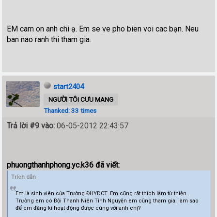
EM cam on anh chi ạ. Em se ve pho bien voi cac bạn. Neu
ban nao ranh thi tham gia.
start2404
NGƯỜI TÔI CƯU MANG
Thanked: 33 times
Trả lời #9 vào:
06-05-2012 22:43:57
phuongthanhphong.yc.k36 đã viết:
Trích dẫn
Em là sinh viên của Trường ĐHYDCT. Em cũng rất thích làm từ thiện.
Trường em có Đội Thanh Niên Tình Nguyện em cũng tham gia. làm sao
để em đăng kí hoạt động được cùng với anh chị?