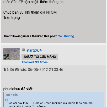
diễn đàn để cập nhật thêm thông tin.
Chúc bạn vui khi tham gia NTCM.
Trân trọng
The following users thanked this post:
YeuThuong
start2404
NGƯỜI TÔI CƯU MANG
Thanked: 33 times
Trả lời #8 vào:
06-05-2012 21:33:46
phuclehuu đã viết:
Trích dẫn
Đọc cái này, thấy BQT khá chu toàn mọi thứ, giải nghĩa logo cho mọi
người hiểu ý nghĩa. Xin cảm ơn.