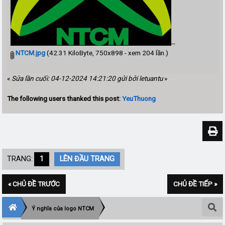
--
NTCM.jpg
(42.31 KiloByte, 750x898 - xem 204 lần.)
«
Sửa lần cuối: 04-12-2024 14:21:20 gửi bởi letuantu
»
The following users thanked this post:
YeuThuong
TRANG:
1
LÊN ĐẦU TRANG
« CHỦ ĐỀ TRƯỚC
CHỦ ĐỀ TIẾP »
Ý nghĩa của logo NTCM