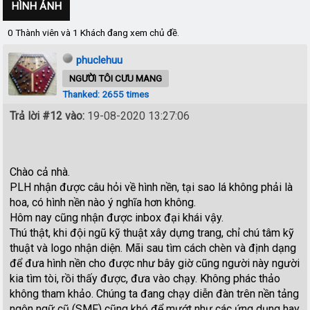
HÌNH ẢNH
0 Thành viên và 1 Khách đang xem chủ đề.
phuclehuu
NGƯỜI TÔI CƯU MANG
Thanked: 2655 times
Trả lời #12 vào:
19-08-2020 13:27:06
Chào cả nhà.
PLH nhận được câu hỏi về hình nền, tại sao lá không phải là
hoa, có hình nền nào ý nghĩa hơn không.
Hôm nay cũng nhận được inbox đại khái vậy.
Thú thật, khi đội ngũ kỹ thuật xây dựng trang, chỉ chú tâm kỹ
thuật và logo nhận diện. Mãi sau tìm cách chèn và định dạng
để đưa hình nền cho được như bây giờ cũng người này người
kia tìm tòi, rồi thấy được, đưa vào chạy. Không phác thảo
không tham khảo. Chúng ta đang chạy diễn đàn trên nền tảng
ngôn ngữ cũ (SMF) cũng khó để mướt như các ứng dụng hay