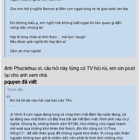
Cho em hỏi ý nghĩa Banner ạ! Bốn con ngựa tung vó và giọt nước lan tỏa
...
Em không hiểu ạ, em nghĩ mãi không biết ngựa thì liên quan gì đến
công việc chúng ta!
Hay là lòng nhân ái tính theo ... mã lực! :laugh:
Nếu được giải nghĩa thì hay lắm ạ!
Cảm ơn mọi người!
Anh Phuclehuu ơi, câu hỏi này từng có TV hỏi rùi, em xin post
lại cho anh xem nhá.
pquyen đã viết:
Trích dẫn
Xin trả lời vài câu hỏi của bác Lão Tôn.
......
2/ Hình 4 con ngựa đang tung vó chạy trên một đầm lầy nước đọng, bỏ
lại đằng sau một thảm cỏ đầy hoa trải dài hết tầm mắt. Hình ảnh này có ý
nghĩa: Chúng ta, những thành viên NTCM, như những chú ngựa mạnh
mẽ vượt qua những khó khăn thử thách, đôi khi cũng có \\\"hoa
hồng\\\"...để dấn thân giúp đỡ những người khó khăn. Vì công việc thiện
nguyện không bao giờ là chấm dứt, nên phải là hình ảnh những chú