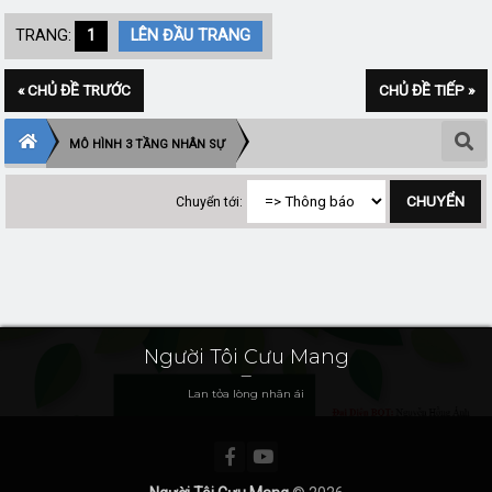
TRANG:
1
LÊN ĐẦU TRANG
« CHỦ ĐỀ TRƯỚC
CHỦ ĐỀ TIẾP »
MÔ HÌNH 3 TẦNG NHÂN SỰ
Chuyển tới:
Người Tôi Cưu Mang
Lan tỏa lòng nhân ái