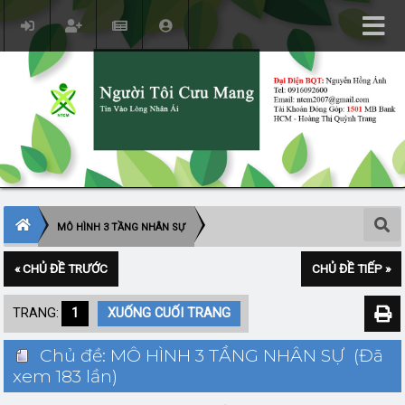
MÔ HÌNH 3 TẦNG NHÂN SỰ
« CHỦ ĐỀ TRƯỚC
CHỦ ĐỀ TIẾP »
TRANG:
1
XUỐNG CUỐI TRANG
Chủ đề: MÔ HÌNH 3 TẦNG NHÂN SỰ (Đã
xem 183 lần)