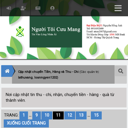
Cập nhật chuyển Tiền, Hàng và Thu - Chi
(Các quản trị:
lathuvang
,
loanngyen1202
)
Nơi cập nhật tin thu - chi, nhận, chuyển tiền - hàng - quà từ
thành viên.
TRANG:
1
...
9
10
11
12
13
...
15
XUỐNG CUỐI TRANG