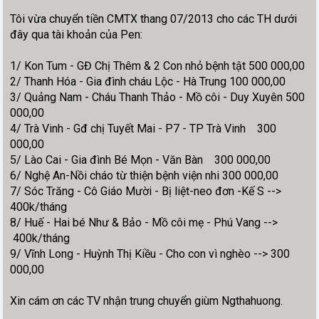
Tôi vừa chuyển tiền CMTX thang 07/2013 cho các TH dưới
đây qua tài khoản của Pen:
1/ Kon Tum - GĐ Chị Thêm & 2 Con nhỏ bệnh tật 500 000,00
2/ Thanh Hóa - Gia đình cháu Lộc - Hà Trung 100 000,00
3/ Quảng Nam - Cháu Thanh Thảo - Mồ côi - Duy Xuyên 500
000,00
4/ Trà Vinh - Gđ chị Tuyết Mai - P7 - TP Trà Vinh 300
000,00
5/ Lào Cai - Gia đình Bé Mọn - Văn Bàn 300 000,00
6/ Nghệ An-Nồi cháo từ thiện bệnh viện nhi 300 000,00
7/ Sóc Trăng - Cô Giáo Mười - Bị liệt-neo đơn -Kế S -->
400k/tháng
8/ Huế - Hai bé Như & Bảo - Mồ côi mẹ - Phú Vang -->
400k/tháng
9/ Vĩnh Long - Huỳnh Thị Kiều - Cho con vì nghèo --> 300
000,00
Xin cám ơn các TV nhận trung chuyển giùm Ngthahuong.