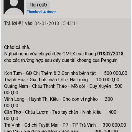
TÍCH CỰC
Thanked: 4 times
Trả lời #1 vào:
04-01-2013 15:43:11
Chào cả nhà,
Ngthahuong vừa chuyển tiền CMTX của tháng
01&02/2013
cho các trường hợp sau đây qua tài khoang cua Penguin:
Kon Tum - GĐ Chị Thêm & 2 Con nhỏ bệnh tật 500 000,00
Thanh Hóa - Gia đình cháu Lộc - Hà Trung 100 000,00
Quảng Nam - Cháu Thanh Thảo - Mồ côi - Duy Xuyên 500
000,00
Vĩnh Long - Huỳnh Thị Kiều - Cho con vì nghèo 200
000,00
Cần Thơ - Cháu Lượm - Teo tay chân - Ninh Kiều 400
000,00
Trà Vinh - Gđ chị Tuyết Mai - P7 - TP Trà Vinh 300 000,00
Lào Cai - Gia đình Bé Mọn - Văn Bàn 300 000,00