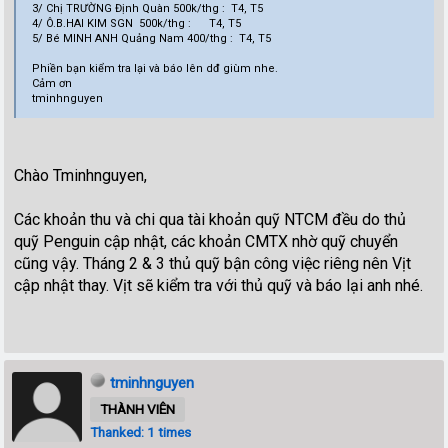
3/ Chị TRƯỜNG Định Quàn 500k/thg : T4, T5
4/ Ô.B.HAI KIM SGN 500k/thg : T4, T5
5/ Bé MINH ANH Quảng Nam 400/thg : T4, T5
Phiền bạn kiểm tra lại và báo lên dđ giùm nhe.
Cảm ơn
tminhnguyen
Chào Tminhnguyen,
Các khoản thu và chi qua tài khoản quỹ NTCM đều do thủ
quỹ Penguin cập nhật, các khoản CMTX nhờ quỹ chuyển
cũng vậy. Tháng 2 & 3 thủ quỹ bận công việc riêng nên Vịt
cập nhật thay. Vịt sẽ kiểm tra với thủ quỹ và báo lại anh nhé.
tminhnguyen
THÀNH VIÊN
Thanked: 1 times