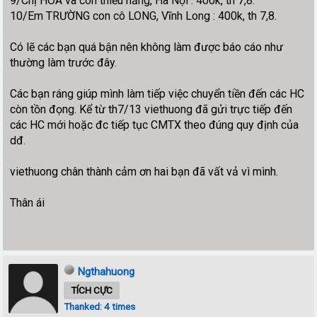
9/Chị HOA và con thiểu năng, Hà Nội : 400k, th 7,8.
10/Em TRƯỜNG con cô LONG, Vĩnh Long : 400k, th 7,8.
Có lẽ các bạn quá bận nên không làm được báo cáo như
thường làm trước đây.
Các bạn ráng giúp mình làm tiếp việc chuyển tiền đến các HC
còn tồn đọng. Kể từ th7/13 viethuong đã gửi trực tiếp đến
các HC mới hoặc đc tiếp tục CMTX theo đúng quy định của
dđ.
viethuong chân thành cảm ơn hai bạn đã vất vả vì mình.
Thân ái
Ngthahuong
TÍCH CỰC
Thanked: 4 times