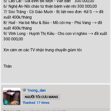
5/ Lào Cai - Gia đình Bé Mọn - Văn Bàn 300 000,00
6/ Nghệ An-Nồi cháo từ thiện bệnh viện nhi 300 000,00
7/ Sóc Trăng - Cô Giáo Mười - Bị liệt-neo đơn -Kế S --> đề
xuất 400k/tháng
8/ Huế - Hai bé Như & Bảo - Mồ côi mẹ - Phú Vang --> đề
xuất 400k/tháng
9/ Vĩnh Long - Huỳnh Thị Kiều - Cho con vì nghèo --> đề xuất
300 000,00
Xin cám ơn các TV nhận trung chuyển giùm tôi.
Thân
1nong_dan
NGƯỜI TÔI CƯU MANG
Thanked: 17 times