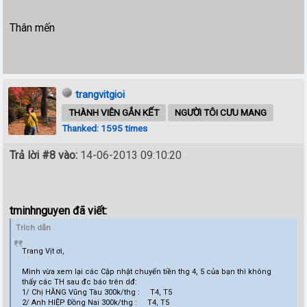
Thân mến
trangvitgioi
THÀNH VIÊN GẮN KẾT
NGƯỜI TÔI CƯU MANG
Thanked: 1595 times
Trả lời #8 vào:
14-06-2013 09:10:20
tminhnguyen đã viết:
Trích dẫn
Trang Vịt ơi,
Mình vừa xem lại các Cập nhật chuyển tiền thg 4, 5 của bạn thì không
thấy các TH sau đc báo trên dđ:
1/ Chị HẰNG Vũng Tàu 300k/thg : T4, T5
2/ Anh HIỆP Đồng Nai 300k/thg : T4, T5