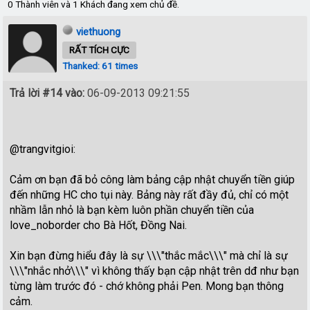
0 Thành viên và 1 Khách đang xem chủ đề.
viethuong
RẤT TÍCH CỰC
Thanked: 61 times
Trả lời #14 vào:
06-09-2013 09:21:55
@trangvitgioi:
Cảm ơn bạn đã bỏ công làm bảng cập nhật chuyển tiền giúp
đến những HC cho tụi này. Bảng này rất đầy đủ, chỉ có một
nhầm lẫn nhỏ là bạn kèm luôn phần chuyển tiền của
love_noborder cho Bà Hốt, Đồng Nai.
Xin bạn đừng hiểu đây là sự \\\"thắc mắc\\\" mà chỉ là sự
\\\"nhắc nhở\\\" vì không thấy bạn cập nhật trên dđ như bạn
từng làm trước đó - chớ không phải Pen. Mong bạn thông
cảm.