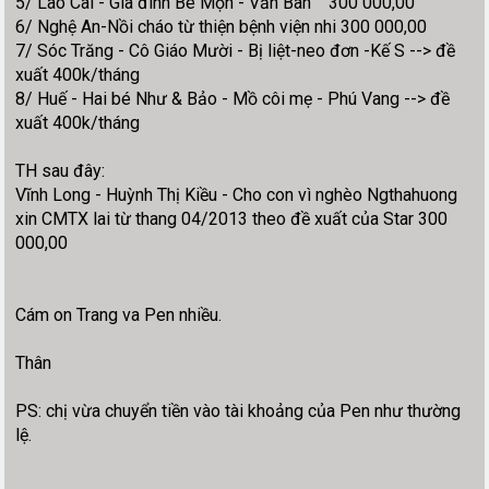
5/ Lào Cai - Gia đình Bé Mọn - Văn Bàn 300 000,00
6/ Nghệ An-Nồi cháo từ thiện bệnh viện nhi 300 000,00
7/ Sóc Trăng - Cô Giáo Mười - Bị liệt-neo đơn -Kế S --> đề
xuất 400k/tháng
8/ Huế - Hai bé Như & Bảo - Mồ côi mẹ - Phú Vang --> đề
xuất 400k/tháng
TH sau đây:
Vĩnh Long - Huỳnh Thị Kiều - Cho con vì nghèo Ngthahuong
xin CMTX lai từ thang 04/2013 theo đề xuất của Star 300
000,00
Cám on Trang va Pen nhiều.
Thân
PS: chị vừa chuyển tiền vào tài khoảng của Pen như thường
lệ.