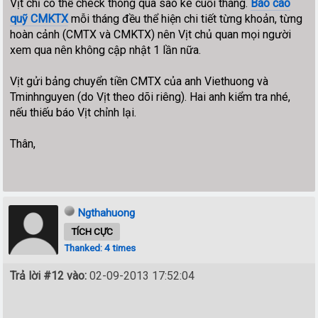
Vịt chỉ có thể check thông qua sao kê cuối tháng.
Báo cáo
quỹ CMKTX
mỗi tháng đều thể hiện chi tiết từng khoản, từng
hoàn cảnh (CMTX và CMKTX) nên Vịt chủ quan mọi người
xem qua nên không cập nhật 1 lần nữa.
Vịt gửi bảng chuyển tiền CMTX của anh Viethuong và
Tminhnguyen (do Vịt theo dõi riêng). Hai anh kiểm tra nhé,
nếu thiếu báo Vịt chỉnh lại.
Thân,
Ngthahuong
TÍCH CỰC
Thanked: 4 times
Trả lời #12 vào:
02-09-2013 17:52:04