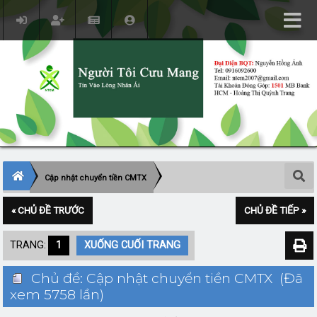
Cập nhật chuyển tiền CMTX
« CHỦ ĐỀ TRƯỚC
CHỦ ĐỀ TIẾP »
TRANG:
1
XUỐNG CUỐI TRANG
Chủ đề: Cập nhật chuyển tiền CMTX (Đã
xem 5758 lần)