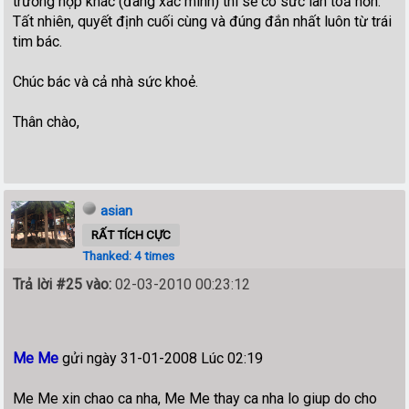
trường hợp khác (đang xác minh) thì sẽ có sức lan toả hơn.
Tất nhiên, quyết định cuối cùng và đúng đắn nhất luôn từ trái
tim bác.
Chúc bác và cả nhà sức khoẻ.
Thân chào,
asian
RẤT TÍCH CỰC
Thanked: 4 times
Trả lời #25 vào:
02-03-2010 00:23:12
Me Me
gửi ngày 31-01-2008 Lúc 02:19
Me Me xin chao ca nha, Me Me thay ca nha lo giup do cho