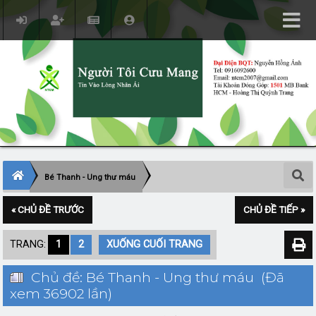
Bé Thanh - Ung thư máu
« CHỦ ĐỀ TRƯỚC
CHỦ ĐỀ TIẾP »
TRANG:
1
2
XUỐNG CUỐI TRANG
Chủ đề: Bé Thanh - Ung thư máu (Đã
xem 36902 lần)