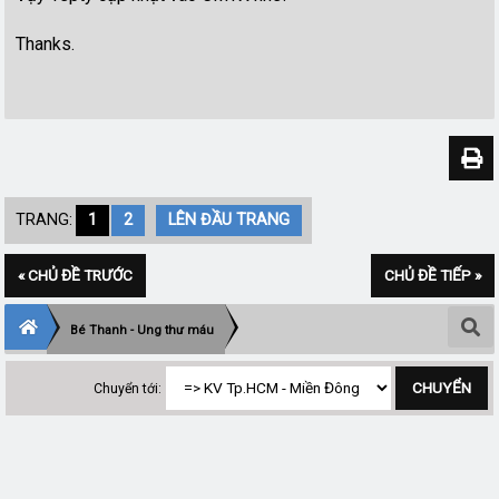
Thanks.
TRANG:
1
2
LÊN ĐẦU TRANG
« CHỦ ĐỀ TRƯỚC
CHỦ ĐỀ TIẾP »
Bé Thanh - Ung thư máu
Chuyển tới: