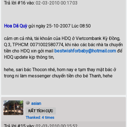
Trả lời #16 vào:
02-03-2010 00:17:03
Hoa Dã Quỳ
gửi ngày 25-10-2007 Lúc 08:50
cảm ơn cả nhà, tài khoản của HDQ ở Vietcombank Kỳ Đồng,
Q.3, TPHCM: 0071002580774, khi nào các bác nhà ta chuyển
tiền cho HDQ xin gởi mail
bestwishforbaby@hotmail.com
để
HDQ update kịp thông tin,
hehe, sari bác Thocon nhé, hom nay e tạm thay mặt bác ở
trong ni làm messenger chuyển tiền cho bé Thanh, hehe
asian
RẤT TÍCH CỰC
Thanked: 4 times
Trả lời #15 vào:
02-03-2010 00:15:52