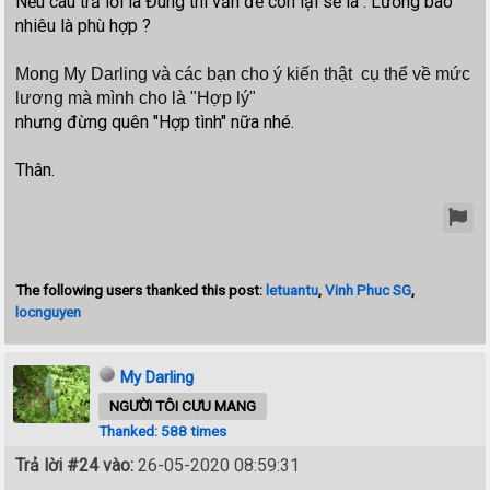
Nếu câu trả lời là Đúng thì vấn đề còn lại sẽ là : Lương bao
nhiêu là phù hợp ?
Mong My Darling và các bạn cho ý kiến thật cụ thể về mức
lương mà mình cho là "Hợp lý"
nhưng đừng quên "Hợp tình" nữa nhé.
Thân.
The following users thanked this post:
letuantu
,
Vinh Phuc SG
,
locnguyen
My Darling
NGƯỜI TÔI CƯU MANG
Thanked: 588 times
Trả lời #24 vào:
26-05-2020 08:59:31