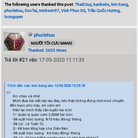
The following users thanked this post:
ThaiDzuy
,
banbe6x
,
kim bang
,
phuclehuu
,
DucTai
,
minhsơn97
,
Vinh Phuc SG
,
Trần Quốc Hương
,
locnguyen
phuclehuu
NGƯỜI TÔI CƯU MANG
Thanked: 2655 times
Trả lời #21 vào:
17-05-2020 11:11:33
Trích dẫn của: kim bang vào 12-05-2020 13:29:18
Xin chào cả nhà!
Minh đưa bài viết này vào đây, nếu thấy không đúng nhờ mod chuyển
đến topic phù hợp, xin cảm ơn!
Hiện tại mình thấy cần tuyển hai vị trí:
1/- Quản lý quán cơm 2.000đ Sài Gòn:
- Đề xuất mức lương: 8-10 triệu đông/ tháng.
- Đề cử : Lê Tuấn Tú.
2/- Kế toán tổng hợp cho Diễn Đàn:
- Đề xuất mức lương : 4-6 triệu đồng/ tháng.
- Đề cử : không biết tv naydjrueng có phù hợp không?