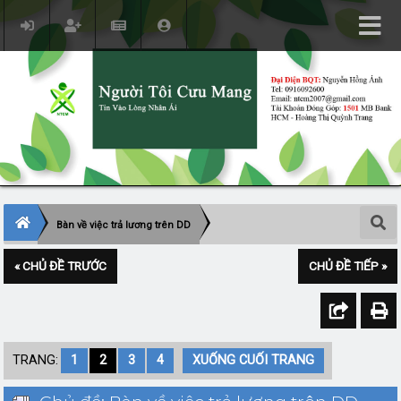
Bàn về việc trả lương trên DD
« CHỦ ĐỀ TRƯỚC
CHỦ ĐỀ TIẾP »
TRANG:
1
2
3
4
XUỐNG CUỐI TRANG