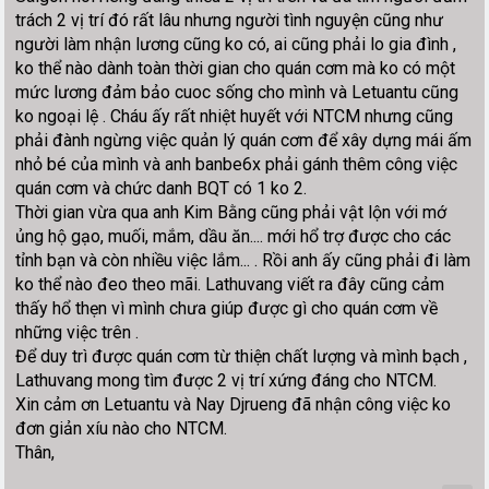
trách 2 vị trí đó rất lâu nhưng người tình nguyện cũng như
người làm nhận lương cũng ko có, ai cũng phải lo gia đình ,
ko thể nào dành toàn thời gian cho quán cơm mà ko có một
mức lương đảm bảo cuoc sống cho mình và Letuantu cũng
ko ngoại lệ . Cháu ấy rất nhiệt huyết với NTCM nhưng cũng
phải đành ngừng việc quản lý quán cơm để xây dựng mái ấm
nhỏ bé của mình và anh banbe6x phải gánh thêm công việc
quán cơm và chức danh BQT có 1 ko 2.
Thời gian vừa qua anh Kim Bằng cũng phải vật lộn với mớ
ủng hộ gạo, muối, mắm, dầu ăn.... mới hổ trợ được cho các
tỉnh bạn và còn nhiều việc lắm... . Rồi anh ấy cũng phải đi làm
ko thể nào đeo theo mãi. Lathuvang viết ra đây cũng cảm
thấy hổ thẹn vì mình chưa giúp được gì cho quán cơm về
những việc trên .
Để duy trì được quán cơm từ thiện chất lượng và mình bạch ,
Lathuvang mong tìm được 2 vị trí xứng đáng cho NTCM.
Xin cảm ơn Letuantu và Nay Djrueng đã nhận công việc ko
đơn giản xíu nào cho NTCM.
Thân,