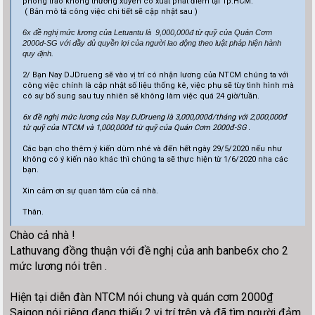
phong trào không thường xuyên có xuất phát điểm tại Tp.HCM.
( Bản mô tả công việc chi tiết sẽ cập nhật sau )
6x đề
nghị
mức
lương của Letuantu là 9,000,000đ từ quỹ của Quán Cơm
2000đ-SG với đầy đủ quyền lợi của người lao động theo luật pháp hiện hành
quy
định.
2/ Bạn Nay DJDrueng sẽ vào vị trí có nhận lương của NTCM chúng ta với
công việc chính là cập nhật số liệu thống kê, việc phụ sẽ tùy tình hình mà
có sự bổ sung sau tuy nhiên sẽ không làm việc quá 24 giờ/tuần.
6x đề nghị mức lương của Nay DJDrueng là 3,000,000đ/tháng với 2,000,000đ
từ quỹ của NTCM và 1,000,000đ từ quỹ của Quán Cơm 2000đ-SG .
Các bạn cho thêm ý kiến dùm nhé và đến hết ngày 29/5/2020 nếu như
không có ý kiến nào khác thì chúng ta sẽ thực hiện từ 1/6/2020 nha các
bạn.
Xin cảm ơn sự quan tâm của cả nhà.
Thân.
Chào cả nhà !
Lathuvang đồng thuận với đề nghị của anh banbe6x cho 2
mức lương nói trên .
Hiện tại diễn đàn NTCM nói chung và quán cơm 2000₫
Saigon nói riêng đang thiếu 2 vị trí trên và đã tìm người đảm