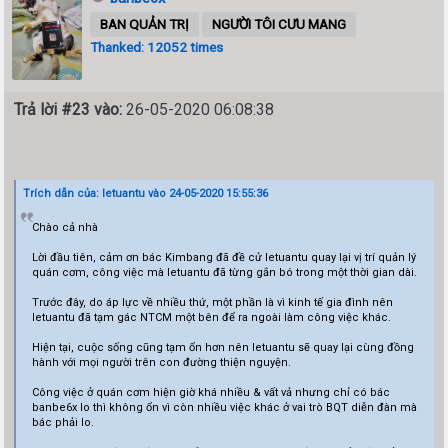
BAN QUẢN TRỊ
NGƯỜI TÔI CƯU MANG
Thanked: 12052 times
Trả lời #23 vào:
26-05-2020 06:08:38
Trích dẫn của: letuantu vào 24-05-2020 15:55:36
Chào cả nhà
Lời đầu tiên, cảm ơn bác Kimbang đã đề cử letuantu quay lại vị trí quản lý
quán cơm, công việc mà letuantu đã từng gắn bó trong một thời gian dài.
Trước đây, do áp lực về nhiều thứ, một phần là vì kinh tế gia đình nên
letuantu đã tạm gác NTCM một bên để ra ngoài làm công việc khác.
Hiện tại, cuộc sống cũng tạm ổn hơn nên letuantu sẽ quay lại cùng đồng
hành với mọi người trên con đường thiện nguyện.
Công việc ở quán cơm hiện giờ khá nhiều & vất vả nhưng chỉ có bác
banbe6x lo thì không ổn vì còn nhiều việc khác ở vai trò BQT diễn đàn mà
bác phải lo.