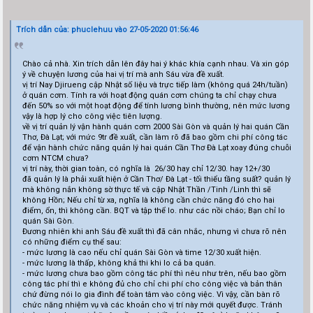
Trích dẫn của: phuclehuu vào 27-05-2020 01:56:46
Chào cả nhà. Xin trích dẫn lên đây hai ý khác khía cạnh nhau. Và xin góp
ý về chuyện lương của hai vị trí mà anh Sáu vừa đề xuất.
vị trí Nay Djirueng cập Nhật số liệu và trực tiếp làm (không quá 24h/tuần)
ở quán cơm. Tính ra với hoạt động quán cơm chúng ta chỉ chạy chưa
đến 50% so với một hoạt động để tính lương bình thường, nên mức lương
vậy là hợp lý cho công việc tiên lượng.
về vị trí quản lý vận hành quán cơm 2000 Sài Gòn và quản lý hai quán Cần
Thơ, Đà Lạt; với mức 9tr đề xuất, cần làm rõ đã bao gồm chi phí công tác
để vận hành chức năng quản lý hai quán Cần Thơ Đà Lạt xoay đúng chuỗi
cơm NTCM chưa?
vị trí này, thời gian toàn, có nghĩa là 26/30 hay chỉ 12/30. hay 12+/30
đã quản lý là phải xuất hiện ở Cần Thơ/ Đà Lạt - tối thiểu tầng suất? quản lý
mà không nắn không sờ thực tế và cập Nhật Thần /Tinh /Linh thì sẽ
không Hồn; Nếu chỉ từ xa, nghĩa là không cần chức năng đó cho hai
điểm, ổn, thì không cần. BQT và tập thể lo. như các nồi cháo; Bạn chỉ lo
quán Sài Gòn.
Đương nhiên khi anh Sáu đề xuất thì đã cân nhắc, nhưng vì chưa rõ nên
có những điểm cụ thể sau:
- mức lương là cao nếu chỉ quán Sài Gòn và time 12/30 xuất hiện.
- mức lương là thấp, không khả thi khi lo cả ba quán.
- mức lương chưa bao gồm công tác phí thì nêu như trên, nếu bao gồm
công tác phí thì e không đủ cho chỉ chi phí cho công việc và bản thân
chứ đừng nói lo gia đình để toàn tâm vào công việc. Vì vậy, cần bàn rõ
chức năng nhiệm vụ và các khoản cho vị trí này mới quyết được. Tránh