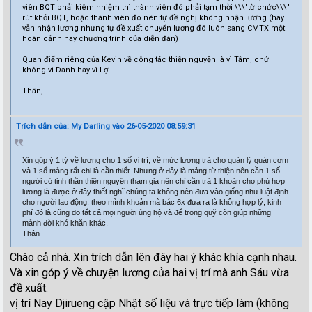
viên BQT phải kiêm nhiệm thì thành viên đó phải tạm thời \\\"từ chức\\\"
rút khỏi BQT, hoặc thành viên đó nên tự đề nghị không nhận lương (hay
vẫn nhận lương nhưng tự đề xuất chuyển lương đó luôn sang CMTX một
hoàn cảnh hay chương trình của diễn đàn)
Quan điểm riêng của Kevin về công tác thiện nguyện là vì Tâm, chứ
không vì Danh hay vì Lợi.
Thân,
Trích dẫn của: My Darling vào 26-05-2020 08:59:31
Xin góp ý 1 tý về lương cho 1 số vị trí, về mức lương trả cho quản lý quản cơm
và 1 số mảng rất chi là cần thiết. Nhưng ở đây là mảng từ thiện nên cần 1 số
người có tinh thần thiện nguyện tham gia nên chỉ cần trả 1 khoản cho phù hợp
lương là được ở đây thiết nghĩ chúng ta không nên đưa vào giống như luật định
cho người lao động, theo mình khoản mà bác 6x đưa ra là không hợp lý, kinh
phí đó là cũng do tất cả mọi người ủng hộ và để trong quỹ còn giúp những
mảnh đời khó khăn khác.
Thân
Chào cả nhà. Xin trích dẫn lên đây hai ý khác khía cạnh nhau.
Và xin góp ý về chuyện lương của hai vị trí mà anh Sáu vừa
đề xuất.
vị trí Nay Djirueng cập Nhật số liệu và trực tiếp làm (không