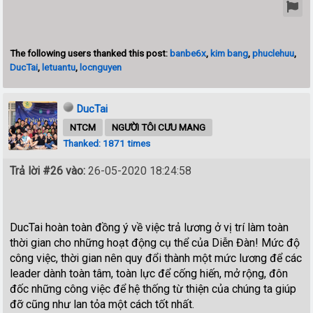
The following users thanked this post:
banbe6x
,
kim bang
,
phuclehuu
,
DucTai
,
letuantu
,
locnguyen
DucTai
NTCM
NGƯỜI TÔI CƯU MANG
Thanked: 1871 times
Trả lời #26 vào:
26-05-2020 18:24:58
DucTai hoàn toàn đồng ý về việc trả lương ở vị trí làm toàn
thời gian cho những hoạt động cụ thể của Diễn Đàn! Mức độ
công việc, thời gian nên quy đổi thành một mức lương để các
leader dành toàn tâm, toàn lực để cống hiến, mở rộng, đôn
đốc những công việc để hệ thống từ thiện của chúng ta giúp
đỡ cũng như lan tỏa một cách tốt nhất.