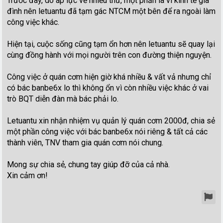
Trước đây, do áp lực về nhiều thứ, một phần là vì kinh tế gia
đình nên letuantu đã tạm gác NTCM một bên để ra ngoài làm
công việc khác.
Hiện tại, cuộc sống cũng tạm ổn hơn nên letuantu sẽ quay lại
cùng đồng hành với mọi người trên con đường thiện nguyện.
Công việc ở quán cơm hiện giờ khá nhiều & vất vả nhưng chỉ
có bác banbe6x lo thì không ổn vì còn nhiều việc khác ở vai
trò BQT diễn đàn mà bác phải lo.
Letuantu xin nhận nhiệm vụ quản lý quán cơm 2000đ, chia sẻ
một phần công việc với bác banbe6x nói riêng & tất cả các
thành viên, TNV tham gia quán cơm nói chung.
Mong sự chia sẻ, chung tay giúp đỡ của cả nhà.
Xin cảm ơn!