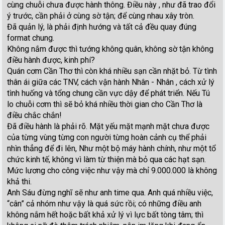
cùng chuỗi chưa được hành thông. Điều này , như đã trao đổi
ý trước, cần phải ở cùng sờ tận; để cùng nhau xây tròn.
Đã quản lý, là phải định hướng và tất cả đều quay đúng
format chung.
Không nắm được thì tướng không quân, không sờ tận không
điều hành được, kinh phí?
Quán cơm Cần Thơ thì còn khá nhiều sạn cần nhặt bỏ. Từ tình
thân ái giữa các TNV, cách vận hành Nhân - Nhân , cách xử lý
tình huống và tổng chung cần vực dậy để phát triển. Nếu Tú
lo chuỗi cơm thì sẽ bỏ khá nhiều thời gian cho Cần Thơ là
điều chắc chắn!
Đã điều hành là phải rõ. Mặt yếu mặt mạnh mặt chưa được
của từng vùng từng con người từng hoàn cảnh cụ thể phải
nhìn thẳng để đi lên, Như một bộ máy hành chính, như một tổ
chức kinh tế, không vì làm từ thiện mà bỏ qua các hạt sạn.
Mức lương cho công việc như vậy mà chỉ 9.000.000 là không
khả thi.
Anh Sáu đừng nghĩ sẽ như anh time qua. Anh quá nhiều việc,
“cân” cả nhóm như vậy là quá sức rồi; có những điều anh
không nắm hết hoặc bất khả xử lý vì lực bất tòng tâm; thì