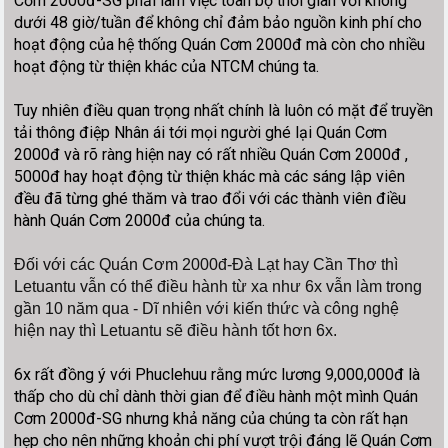
Cơm 2000đ-SG phải làm việc toàn bộ thời gian với không
dưới 48 giờ/tuần để không chỉ đảm bảo nguồn kinh phí cho
hoạt động của hệ thống Quán Cơm 2000đ mà còn cho nhiều
hoạt động từ thiện khác của NTCM chúng ta.
Tuy nhiên điều quan trọng nhất chính là luôn có mặt để truyền
tải thông điệp Nhân ái tới mọi người ghé lại Quán Cơm
2000đ và rõ ràng hiện nay có rất nhiều Quán Cơm 2000đ ,
5000đ hay hoạt động từ thiện khác mà các sáng lập viên
đều đã từng ghé thăm và trao đổi với các thành viên điều
hành Quán Cơm 2000đ của chúng ta.
Đối với các Quán Cơm 2000đ-Đà L
ạt hay Cần Thơ thì
Letuantu vẫn có thể điều hành từ xa như 6x vẫn làm trong
gần 10 năm qua - Dĩ nhiên với kiến thức và
công nghệ
hiện nay thì Letuantu sẽ điều hành tốt hơn 6x.
6x rất đồng ý với Phuclehuu rằng mức lương 9,000,000đ là
thấp cho dù chỉ dành thời gian để điều hành một mình Quán
Cơm 2000đ-SG nhưng khả năng của chúng ta còn rất hạn
hẹp cho nên những khoản chi phí vượt trội đáng lẽ Quán Cơm