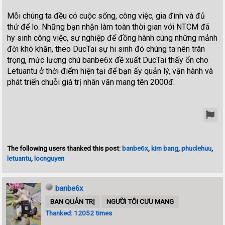
Mỗi chúng ta đều có cuộc sống, công việc, gia đình và đủ
thứ để lo. Những bạn nhận làm toàn thời gian với NTCM đã
hy sinh công việc, sự nghiệp để đồng hành cùng những mảnh
đời khó khăn, theo DucTai sự hi sinh đó chúng ta nên trân
trọng, mức lương chú banbe6x đề xuất DucTai thấy ổn cho
Letuantu ở thời điểm hiện tại để bạn ấy quản lý, vận hành và
phát triển chuỗi giá trị nhân văn mang tên 2000đ.
The following users thanked this post:
banbe6x
,
kim bang
,
phuclehuu
,
letuantu
,
locnguyen
banbe6x
BAN QUẢN TRỊ
NGƯỜI TÔI CƯU MANG
Thanked: 12052 times