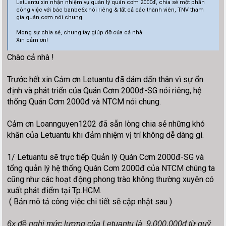
Letuantu xin nhận nhiệm vụ quản lý quán cơm 2000đ, chia sẻ một phần
công việc với bác banbe6x nói riêng & tất cả các thành viên, TNV tham
gia quán cơm nói chung.
Mong sự chia sẻ, chung tay giúp đỡ của cả nhà.
Xin cảm ơn!
Chào cả nhà !
Trước hết xin Cảm ơn Letuantu đã dám dấn thân vì sự ổn
định và phát triển của Quán Cơm 2000đ-SG nói riêng, hệ
thống Quán Cơm 2000đ và NTCM nói chung.
Cảm ơn Loannguyen1202 đã sẵn lòng chia sẻ những khó
khăn của Letuantu khi đảm nhiệm vị trí không dễ dàng gì.
1/ Letuantu sẽ trực tiếp Quản lý Quán Cơm 2000đ-SG và
tổng quản lý hệ thống Quán Cơm 2000đ của NTCM chúng ta
cũng như các hoạt động phong trào không thường xuyên có
xuất phát điểm tại Tp.HCM.
( Bản mô tả công việc chi tiết sẽ cập nhật sau )
6x đề
nghị
mức
lương của Letuantu là 9,000,000đ từ quỹ