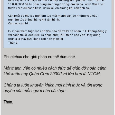
thuế 4tr/slot - là thấp) thì phải có một khoảng kinh phí nắm bắt. Tối thiểu
10.000.000đ để Tú phải cùng ăn cùng ở cùng làm tại Đà Lạt và Cần Thơ
trước khi điều hành từ xa. Chưa kể lên đường khi cần tính sau.
Cần phải có thù lao nghiêm túc mới mạnh dạn có những yêu cầu
nghiêm túc thẳng thắng khi vận hành.
Cảm ơn cả nhà.
P/s: các tham luận mà anh Sáu bảo đã trả lời cá nhân PLH không đồng ý
với cách trả lời của BQT; và chưa chốt, PLH thích các ý đó, thấy đúng
(nghĩa là thấy BQT đang sai) nên trích lại.
Thân ái
Phuclehuu cho giải pháp cụ thể dùm nhé.
Một thành viên có nhiều cách thức để giúp đỡ hoàn cảnh
khó khăn hay Quán Cơm 2000đ và lớn hơn là NTCM.
Chúng ta luôn khuyến khích mọi hình thức và tôn trọng
quyền của mỗi người nha các bạn.
Thân.