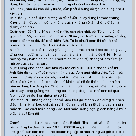
dựng kế thừa cũng như roaming cùng chuỗi chưa được hành thông.
Điều này , như đã trao đổi ý trước, cần phải ở cùng sờ tận; để cùng nhau
xây tròn.
Đã quản lý, là phải định hướng và tất cả đều quay đúng format chung.
Không nắm được thì tướng không quân, không sờ tận không điều hành
được, kinh phí?
Quán cơm Cần Thơ thì còn khá nhiều sạn cần nhặt bỏ. Từ tình thân ái
giữa các TNV, cách vận hành Nhân - Nhân , cách xử lý tình huống và tổng
chung cần vực dậy để phát triển. Nếu Tú lo chuỗi cơm thì sẽ bỏ khá
nhiều thời gian cho Cần Thơ là điều chắc chắn!
Đã điều hành là phải rõ. Mặt yếu mặt mạnh mặt chưa được của từng vùng
từng con người từng hoàn cảnh cụ thể phải nhìn thẳng để đi lên, Như
một bộ máy hành chính, như một tổ chức kinh tế, không vì làm từ thiện
mà bỏ qua các hạt sạn.
Mức lương cho công việc như vậy mà chỉ 9.000.000 là không khả thi.
Anh Sáu đừng nghĩ sẽ như anh time qua. Anh quá nhiều việc, “cân” cả
nhóm như vậy là quá sức rồi; có những điều anh không nắm hết hoặc
bất khả xử lý vì lực bất tòng tâm; thì không ai nỡ đè thêm trách nhiệm,
nên im lặng khi đang ổn. Cái ổn vì thiếu người chung vác điều hành, ổn vì
vẫn quay trong guồng với những cái lớn đạt được cái nhỏ tạm bỏ qua.
Mọi người sẽ đòi hỏi nhiều hơn ở Tú!
Bản thân PLH không đồng tình với việc kêu gọi thành viên đứng ra nhận
điều hành rồi lại kêu gọi thành viên đó sang sẽ kinh tế bằng cách nhận
mức thù lao dưới mức công việc. Một mức lương hợp lý, cân bằng ở mức
thấp là quý lắm rồi.
Chuyện bao nhiêu thì sau tham luận sẽ chốt. Nhưng với yêu cầu như trên,
nếu không trả được ở mức 13.000.000đ/tháng (chia đều chỉ bằng mức
lương kế toán làm thêm cho doanh nghiệp tại nhà tháng vài giờ báo cáo