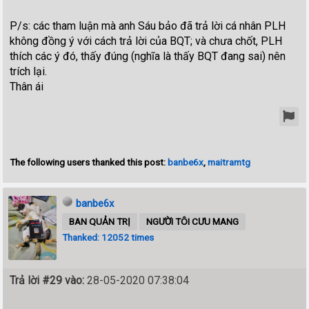
P/s: các tham luận mà anh Sáu bảo đã trả lời cá nhân PLH
không đồng ý với cách trả lời của BQT; và chưa chốt, PLH
thích các ý đó, thấy đúng (nghĩa là thấy BQT đang sai) nên
trích lại.
Thân ái
The following users thanked this post:
banbe6x
,
maitramtg
banbe6x
BAN QUẢN TRỊ
NGƯỜI TÔI CƯU MANG
Thanked: 12052 times
Trả lời #29 vào:
28-05-2020 07:38:04