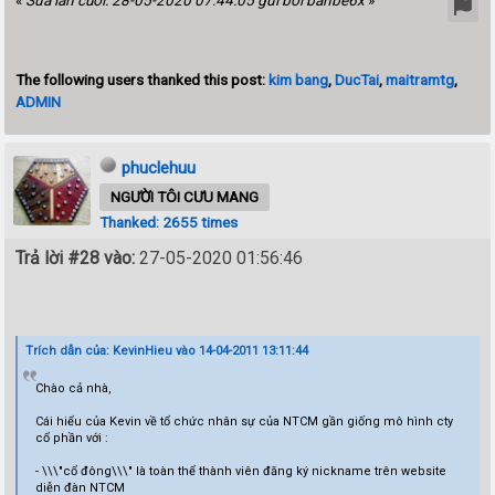
«
Sửa lần cuối: 28-05-2020 07:44:05 gửi bởi banbe6x
»
The following users thanked this post:
kim bang
,
DucTai
,
maitramtg
,
ADMIN
phuclehuu
NGƯỜI TÔI CƯU MANG
Thanked: 2655 times
Trả lời #28 vào:
27-05-2020 01:56:46
Trích dẫn của: KevinHieu vào 14-04-2011 13:11:44
Chào cả nhà,
Cái hiểu của Kevin về tổ chức nhân sự của NTCM gần giống mô hình cty
cổ phần với :
- \\\"cổ đông\\\" là toàn thể thành viên đăng ký nickname trên website
diễn đàn NTCM