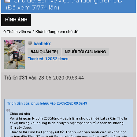
Chủ đề: Bàn về việc trả lương trên DD
(Đã xem 31774 lần)
HÌNH ẢNH
0 Thành viên và 2 Khách đang xem chủ đề.
banbe6x
BAN QUẢN TRỊ
NGƯỜI TÔI CƯU MANG
Thanked: 12052 times
Trả lời #31 vào:
28-05-2020 09:53:44
Trích dẫn của: phuclehuu vào 28-05-2020 09:09:49
Chào cả nhà.
Với vị trí quản lý cơm 2000đồng ý cách làm cho quán Đà Lạt và Cần Thơ là
từ xa; nhưng khi chúng ta đã chuyên biệt một nhân tố lo toan thì không
làm vậy được.
Thực tế thì cơm Đà Lạt chạy rất tốt. Thành viên vận hành cực kỳ khoa học
và tràn đầy Tâm, Tầm và rất ổn, tuy nhiên vẫn còn mảng truyền thông, xây