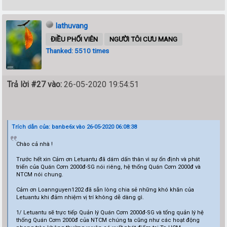
lathuvang
ĐIỀU PHỐI VIÊN
NGƯỜI TÔI CƯU MANG
Thanked: 5510 times
Trả lời #27 vào:
26-05-2020 19:54:51
Trích dẫn của: banbe6x vào 26-05-2020 06:08:38
Chào cả nhà !
Trước hết xin Cảm ơn Letuantu đã dám dấn thân vì sự ổn định và phát
triển của Quán Cơm 2000đ-SG nói riêng, hệ thống Quán Cơm 2000đ và
NTCM nói chung.
Cảm ơn Loannguyen1202 đã sẵn lòng chia sẻ những khó khăn của
Letuantu khi đảm nhiệm vị trí không dễ dàng gì.
1/ Letuantu sẽ trực tiếp Quản lý Quán Cơm 2000đ-SG và tổng quản lý hệ
thống Quán Cơm 2000đ của NTCM chúng ta cũng như các hoạt động