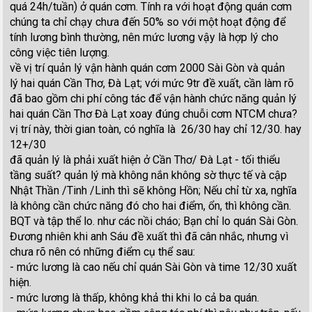
quá 24h/tuần) ở quán cơm. Tính ra với hoạt động quán cơm
chúng ta chỉ chạy chưa đến 50% so với một hoạt động để
tính lương bình thường, nên mức lương vậy là hợp lý cho
công việc tiên lượng.
về vị trí quản lý vận hành quán cơm 2000 Sài Gòn và quản
lý hai quán Cần Thơ, Đà Lạt; với mức 9tr đề xuất, cần làm rõ
đã bao gồm chi phí công tác để vận hành chức năng quản lý
hai quán Cần Thơ Đà Lạt xoay đúng chuỗi cơm NTCM chưa?
vị trí này, thời gian toàn, có nghĩa là 26/30 hay chỉ 12/30. hay
12+/30
đã quản lý là phải xuất hiện ở Cần Thơ/ Đà Lạt - tối thiểu
tầng suất? quản lý mà không nắn không sờ thực tế và cập
Nhật Thần /Tinh /Linh thì sẽ không Hồn; Nếu chỉ từ xa, nghĩa
là không cần chức năng đó cho hai điểm, ổn, thì không cần.
BQT và tập thể lo. như các nồi cháo; Bạn chỉ lo quán Sài Gòn.
Đương nhiên khi anh Sáu đề xuất thì đã cân nhắc, nhưng vì
chưa rõ nên có những điểm cụ thể sau:
- mức lương là cao nếu chỉ quán Sài Gòn và time 12/30 xuất
hiện.
- mức lương là thấp, không khả thi khi lo cả ba quán.