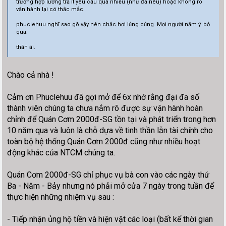
trường hợp lương trả ít yêu cầu quá nhiều (như đã nêu) hoặc không rõ
vận hành lại có thắc mắc.
phuclehuu nghĩ sao gõ vậy nên chắc hơi lủng củng. Mọi người nắm ý. bỏ
qua.
thân ái.
Chào cả nhà !
Cảm ơn Phuclehuu đã gợi mở để 6x nhớ rằng đại đa số
thành viên chúng ta chưa nắm rõ được sự vận hành hoàn
chỉnh để Quán Cơm 2000đ-SG tồn tại và phát triển trong hơn
10 năm qua và luôn là chỗ dựa về tinh thần lẫn tài chính cho
toàn bộ hệ thống Quán Cơm 2000đ cũng như nhiều hoạt
động khác của NTCM chúng ta.
Quán Cơm 2000đ-SG chỉ phục vụ bà con vào các ngày thứ
Ba - Năm - Bảy nhưng nó phải mở cửa 7 ngày trong tuần để
thực hiện những nhiệm vụ sau :
- Tiếp nhận ủng hộ tiền và hiện vật các loại (bất kể thời gian