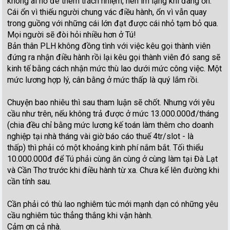
không ai nỡ đè thêm trách nhiệm, nên im lặng khi đang ổn.
Cái ổn vì thiếu người chung vác điều hành, ổn vì vẫn quay
trong guồng với những cái lớn đạt được cái nhỏ tạm bỏ qua.
Mọi người sẽ đòi hỏi nhiều hơn ở Tú!
Bản thân PLH không đồng tình với việc kêu gọi thành viên
đứng ra nhận điều hành rồi lại kêu gọi thành viên đó sang sẽ
kinh tế bằng cách nhận mức thù lao dưới mức công việc. Một
mức lương hợp lý, cân bằng ở mức thấp là quý lắm rồi.
Chuyện bao nhiêu thì sau tham luận sẽ chốt. Nhưng với yêu
cầu như trên, nếu không trả được ở mức 13.000.000đ/tháng
(chia đều chỉ bằng mức lương kế toán làm thêm cho doanh
nghiệp tại nhà tháng vài giờ báo cáo thuế 4tr/slot - là
thấp) thì phải có một khoảng kinh phí nắm bắt. Tối thiểu
10.000.000đ để Tú phải cùng ăn cùng ở cùng làm tại Đà Lạt
và Cần Thơ trước khi điều hành từ xa. Chưa kể lên đường khi
cần tính sau.
Cần phải có thù lao nghiêm túc mới mạnh dạn có những yêu
cầu nghiêm túc thẳng thắng khi vận hành.
Cảm ơn cả nhà.