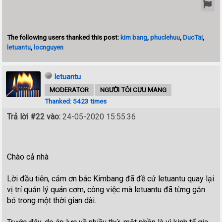
The following users thanked this post:
kim bang
,
phuclehuu
,
DucTai
,
letuantu
,
locnguyen
letuantu
MODERATOR
NGƯỜI TÔI CƯU MANG
Thanked: 5423 times
Trả lời #22 vào:
24-05-2020 15:55:36
Chào cả nhà
Lời đầu tiên, cảm ơn bác Kimbang đã đề cử letuantu quay lại
vị trí quản lý quán cơm, công việc mà letuantu đã từng gắn
bó trong một thời gian dài.