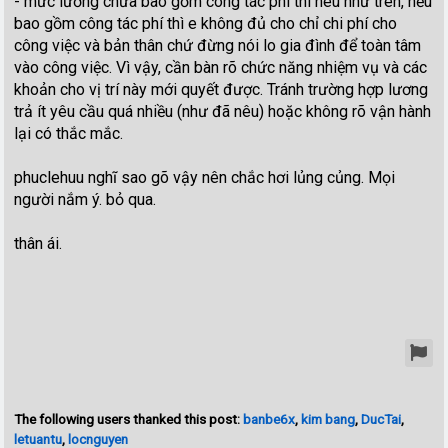
- mức lương chưa bao gồm công tác phí thì nêu như trên, nếu
bao gồm công tác phí thì e không đủ cho chỉ chi phí cho
công việc và bản thân chứ đừng nói lo gia đình để toàn tâm
vào công việc. Vì vậy, cần bàn rõ chức năng nhiệm vụ và các
khoản cho vị trí này mới quyết được. Tránh trường hợp lương
trả ít yêu cầu quá nhiều (như đã nêu) hoặc không rõ vận hành
lại có thắc mắc.
phuclehuu nghĩ sao gõ vậy nên chắc hơi lủng củng. Mọi
người nắm ý. bỏ qua.
thân ái.
The following users thanked this post:
banbe6x
,
kim bang
,
DucTai
,
letuantu
,
locnguyen