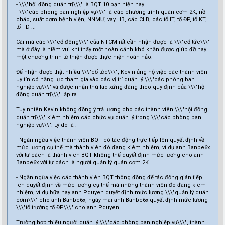
- \\\"hội đồng quản trị\\\" là BQT 10 bạn hiện nay
- \\\"các phòng ban nghiệp vụ\\\" là các chương trình quán cơm 2K, nồi
cháo, suất cơm bệnh viện, NNMƯ, vay HB, các CLB, các tổ IT, tổ ĐP, tổ KT,
tổ TD ...
Cái mà các \\\"cổ đông\\\" của NTCM rất cần nhận được là \\\"cổ tức\\\"
mà ở đây là niềm vui khi thấy một hoàn cảnh khó khăn được giúp đỡ hay
một chương trình từ thiện được thực hiện hoàn hảo.
Để nhận được thật nhiều \\\"cổ tức\\\", Kevin ủng hộ việc các thành viên
uy tín có năng lực tham gia vào các vị trí quản lý \\\"các phòng ban
nghiệp vụ\\\" và được nhận thù lao xứng đáng theo quy định của \\\"hội
đồng quản trị\\\" lập ra.
Tuy nhiên Kevin không đồng ý trả lương cho các thành viên \\\"hội đồng
quản trị\\\" kiêm nhiệm các chức vụ quản lý trong \\\"các phòng ban
nghiệp vụ\\\". Lý do là :
- Ngăn ngừa việc thành viên BQT có tác động trực tiếp lên quyết định về
mức lương cụ thể mà thành viên đó đang kiêm nhiệm, ví dụ anh Banbe6x
với tư cách là thành viên BQT không thể quyết định mức lương cho anh
Banbe6x với tư cách là người quản lý quán cơm 2K
- Ngăn ngừa việc các thành viên BQT thông đồng để tác động gián tiếp
lên quyết định về mức lương cụ thể mà những thành viên đó đang kiêm
nhiệm, ví dụ bữa nay anh Pquyen quyết định mức lương \\\"quản lý quán
cơm\\\" cho anh Banbe6x, ngày mai anh Banbe6x quyết định mức lương
\\\"tổ trưởng tổ ĐP\\\" cho anh Pquyen ...
Trường hợp thiếu người quản lý \\\"các phòng ban nghiệp vụ\\\", thành