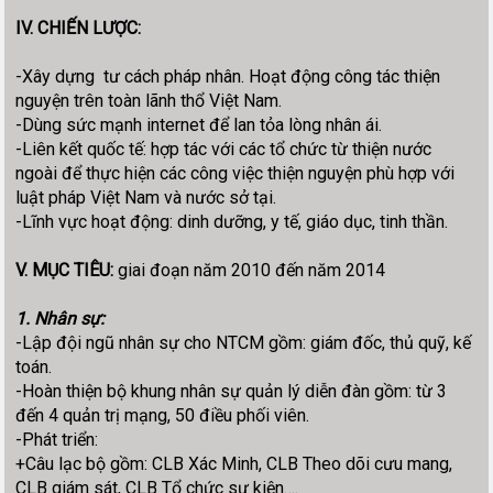
IV. CHIẾN LƯỢC:
-Xây dựng tư cách pháp nhân. Hoạt động công tác thiện
nguyện trên toàn lãnh thổ Việt Nam.
-Dùng sức mạnh internet để lan tỏa lòng nhân ái.
-Liên kết quốc tế: hợp tác với các tổ chức từ thiện nước
ngoài để thực hiện các công việc thiện nguyện phù hợp với
luật pháp Việt Nam và nước sở tại.
-Lĩnh vực hoạt động: dinh dưỡng, y tế, giáo dục, tinh thần.
V. MỤC TIÊU:
giai đoạn năm 2010 đến năm 2014
1. Nhân sự:
-Lập đội ngũ nhân sự cho NTCM gồm: giám đốc, thủ quỹ, kế
toán.
-Hoàn thiện bộ khung nhân sự quản lý diễn đàn gồm: từ 3
đến 4 quản trị mạng, 50 điều phối viên.
-Phát triển:
+Câu lạc bộ gồm: CLB Xác Minh, CLB Theo dõi cưu mang,
CLB giám sát, CLB Tổ chức sự kiện….