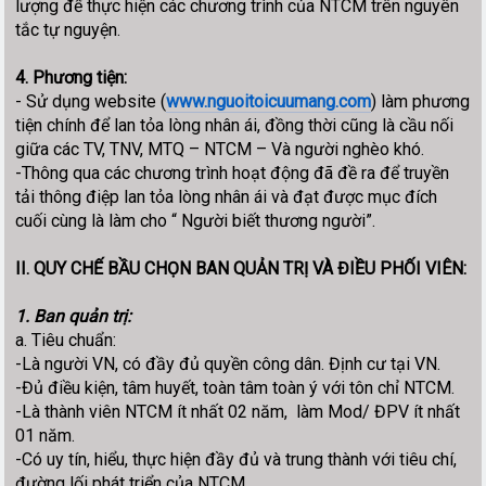
lượng để thực hiện các chương trình của NTCM trên nguyên
tắc tự nguyện.
4. Phương tiện:
- Sử dụng website (
www.nguoitoicuumang.com
) làm phương
tiện chính để lan tỏa lòng nhân ái, đồng thời cũng là cầu nối
giữa các TV, TNV, MTQ – NTCM – Và người nghèo khó.
-Thông qua các chương trình hoạt động đã đề ra để truyền
tải thông điệp lan tỏa lòng nhân ái và đạt được mục đích
cuối cùng là làm cho “ Người biết thương người”.
II. QUY CHẾ BẦU CHỌN BAN QUẢN TRỊ VÀ ĐIỀU PHỐI VIÊN:
1. Ban quản trị:
a. Tiêu chuẩn:
-Là người VN, có đầy đủ quyền công dân. Định cư tại VN.
-Đủ điều kiện, tâm huyết, toàn tâm toàn ý với tôn chỉ NTCM.
-Là thành viên NTCM ít nhất 02 năm, làm Mod/ ĐPV ít nhất
01 năm.
-Có uy tín, hiểu, thực hiện đầy đủ và trung thành với tiêu chí,
đường lối phát triển của NTCM.