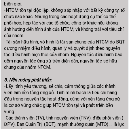
biên giới.
-NTCM tồn tại độc lập, không sáp nhập với bất kỳ công ty, tổ
chức nào khác. Nhưng trong các hoạt động cụ thể có thể
phối hợp, hợp tác với các tổ chức, công ty khác nếu không
ảnh hưởng đến hình ảnh của NTCM, và không trái với tiêu chí
của nhóm.
-Tài sản hữu hình, vô hình là tài sản chung của NTCM do BQT
đương nhiệm điều hành, quản lý và quyết định theo nguyên
tắc điều hành hiện thời của nhóm. Nguyên tắc điều hành bao
gồm nguyên tắc ứng xử trên diễn dàn, nguyên tắc sở hữu
chung của nhóm NTCM.
3. Nền móng phát triển:
-Lấy tình yêu thương, sẻ chia, cảm thông giữa các thành
viên làm nền tảng ứng xử. Tính minh bạch là tiêu chí hàng
đầu trong nguyên tắc hoạt động, cùng với nền tảng ứng xử
là cơ sở vững chắc giúp NTCM tồn tại và phát triển bền
vững.
-Các thành viên (TV), tình nguyện viên (TNV), điều phối viên (
ĐPV), Ban Quản Trị (BQT), mạnh thường quân (MTQ) … là lực