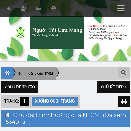
Định hướng của NTCM
« CHỦ ĐỀ TRƯỚC
CHỦ ĐỀ TIẾP »
TRANG:
1
XUỐNG CUỐI TRANG
Chủ đề: Định hướng của NTCM (Đã xem
15349 lần)