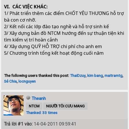
VI. CÁC VIỆC KHÁC:
1/ Phát triển thêm các điểm CHỐT YÊU THƯƠNG hỗ trợ
bà con cơ nhỡ.
2/ Kết nối các lớp đào tạo nghề và hỗ trợ sinh kế
3/ Xây dựng bản đồ NTCM hướng đến sự thuận tiện khi
tìm kiếm vị trí hoàn cảnh
4/ Xây dựng QUỸ HỖ TRỢ chi phí cho anh em
5/ Chương trình tổng kết hoạt động cuối năm
The following users thanked this post:
ThaiDzuy
,
kim bang
,
maitramtg
,
Sẻ Chia
,
locnguyen
Theanh
NTCM
NGƯỜI TÔI CƯU MANG
Thanked: 33 times
Trả lời #1 vào:
14-04-2011 09:59:41