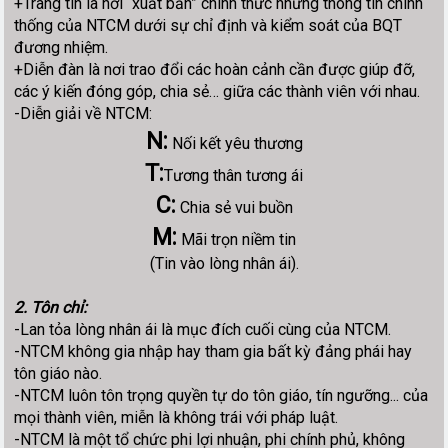
+Trang tin là nơi “xuất bản” chính thức những thông tin chính
thống của NTCM dưới sự chỉ định và kiểm soát của BQT
đương nhiệm.
+Diễn đàn là nơi trao đổi các hoàn cảnh cần được giúp đỡ,
các ý kiến đóng góp, chia sẻ… giữa các thành viên với nhau.
-Diễn giải về NTCM:
N:
Nối kết yêu thương
T:
Tương thân tương ái
C:
Chia sẻ vui buồn
M:
Mãi trọn niềm tin
(Tin vào lòng nhân ái).
2. Tôn chỉ:
-Lan tỏa lòng nhân ái là mục đích cuối cùng của NTCM.
-NTCM không gia nhập hay tham gia bất kỳ đảng phái hay
tôn giáo nào.
-NTCM luôn tôn trọng quyền tự do tôn giáo, tín ngưỡng... của
mọi thành viên, miễn là không trái với pháp luật.
-NTCM là một tổ chức phi lợi nhuận, phi chính phủ, không