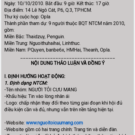
Ngày: 10/10/2010. Bắt đầu: 9 giờ. Kết thúc: 17 giờ.
Địa điểm: 14 Lê Ngô Cát, P.6, Q.3, TPHCM.
Thư ký cuộc họp: Opla
Thành phần tham dự: 9 người thuộc BQT NTCM năm 2010,
gồm:
Miền Bắc: Thaidzuy, Penguin.
Miền Trung: Nguoithuhaihai, Linhthuc.
Miền Nam: PQuyen, banbe6x, HMHai, Theanh, Opla.
___________________________________
NỘI DUNG THẢO LUẬN VÀ ĐỒNG Ý
I. ĐỊNH HƯỚNG HOẠT ĐỘNG:
1. Định dạng NTCM:
-Tên nhóm: NGƯỜI TÔI CƯU MANG
-Khẩu hiệu: Tin vào lòng nhân ái
-Logo: chấp nhận thay đổi theo từng giai đoạn khi hội đủ
điều kiện cần và đủ, nhưng vẫn trên nền tảng hiện tại.
-Website:
www.nguoitoicuumang.com
-Website gồm có hai trang chính: Trang tin và diễn đàn.