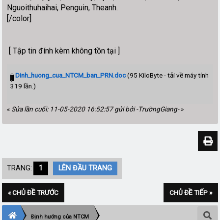
Nguoithuhaihai, Penguin, Theanh.
[/color]
[ Tập tin đính kèm không tồn tại ]
Dinh_huong_cua_NTCM_ban_PRN.doc
(95 KiloByte - tải về máy tính
319 lần.)
«
Sửa lần cuối: 11-05-2020 16:52:57 gửi bởi -TrườngGiang-
»
TRANG:
1
LÊN ĐẦU TRANG
« CHỦ ĐỀ TRƯỚC
CHỦ ĐỀ TIẾP »
Định hướng của NTCM