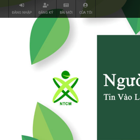
ĐĂNG NHẬP
ĐĂNG KÝ
BÀI MỚI
CỦA TÔI