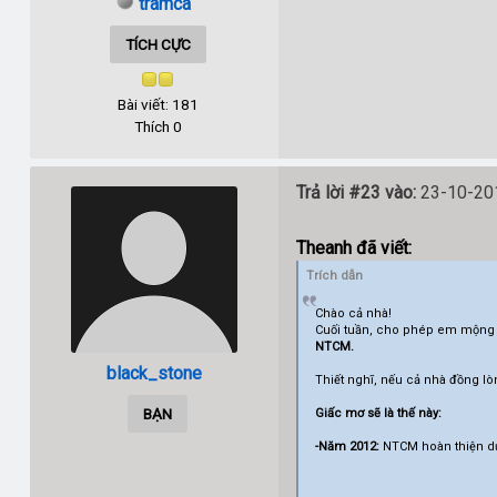
tramca
TÍCH CỰC
Bài viết: 181
Thích 0
Trả lời #23 vào:
23-10-201
Theanh đã viết:
Trích dẫn
Chào cả nhà!
Cuối tuần, cho phép em mộng 
NTCM.
black_stone
Thiết nghĩ, nếu cả nhà đồng lò
BẠN
Giấc mơ sẽ là thế này:
-Năm 2012:
NTCM hoàn thiện dự