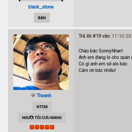
black_stone
BẠN
Trả lời #19 vào:
11-10-201
Chào bác SonnyNhan!
Anh em đang lo cho quán c
Có gì anh em sẽ alo bác.
Cảm ơn bác nhiều!
Theanh
NTCM
NGƯỜI TÔI CƯU MANG