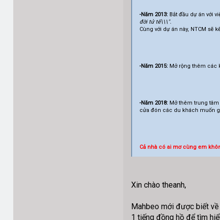
-Năm 2013:
Bắt đầu dự án với 
đời tử tế\\\".
Cùng với dự án này, NTCM sẽ k
-Năm 2015:
Mở rộng thêm các kh
-Năm 2018:
Mở thêm trung tâm 
cửa đón các du khách muốn góp
Cả nhà có ai mơ cùng em khô
Xin chào theanh,
Mahbeo mới được biết về 
1 tiếng đồng hồ để tìm h