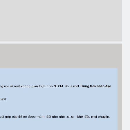
ằng mơ về một không gian thực cho NTCM. Đó là một
Trung tâm nhân đạo
hà?!
i góp của để có được mảnh đất nho nhỏ, xa xa... khởi đầu mọi chuyện.