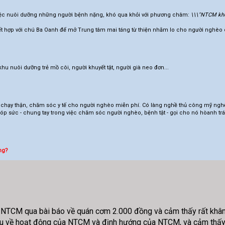
việc nuôi dưỡng những người bệnh nặng, khó qua khỏi với phương châm:
\\\"NTCM khôn
ết hợp với chú Ba Oanh để mở Trung tâm mai táng từ thiện nhằm lo cho người nghèo c
u nuôi dưỡng trẻ mồ côi, người khuyết tật, người già neo đơn...
chạy thận, chăm sóc y tế cho người nghèo miễn phí. Có làng nghề thủ công mỹ nghệ
 sức - chung tay trong việc chăm sóc người nghèo, bệnh tật - gọi cho nó hòanh trá
ng?
NTCM qua bài báo về quán cơm 2.000 đồng và cảm thấy rất khâ
iểu về hoạt động của NTCM và định hướng của NTCM, và cảm thấy 