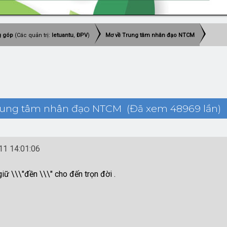
g góp
(Các quản trị:
letuantu
,
ĐPV
)
Mơ về Trung tâm nhân đạo NTCM
rung tâm nhân đạo NTCM (Đã xem 48969 lần)
1 14:01:06
iữ \\\"đền \\\" cho đến trọn đời .