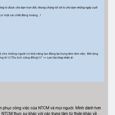
g lo được cho bạn trọn đời, nhưng chúng tôi sẽ lo cho bạn những ngày cuối
ó một cái chết đàng hoàng...!
 cho những người có khả năng lao động tại trung tâm làm việc. Mở rộng
ng là \\\"Du lịch cộng đồng\\\" =>
Lan tỏa lòng nhân ái.
m phục công việc của NTCM và mọi người. Mình dành hơn
NTCM thực sự khác với các trung tâm từ thiện khác về