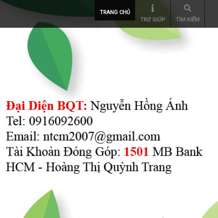
TRANG CHỦ
TRỢ GIÚP
TÌM KIẾM