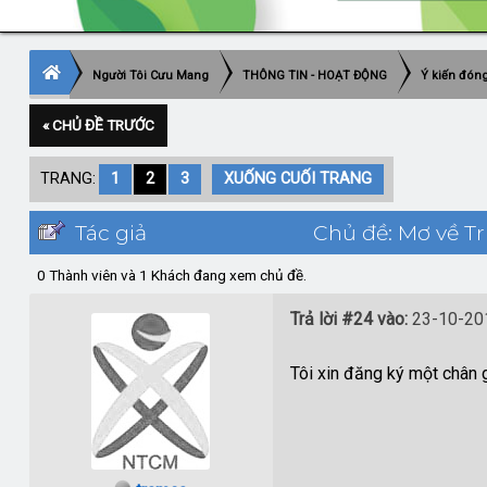
Người Tôi Cưu Mang
THÔNG TIN - HOẠT ĐỘNG
Ý kiến đón
« CHỦ ĐỀ TRƯỚC
TRANG:
1
2
3
XUỐNG CUỐI TRANG
Tác giả
Chủ đề: Mơ về T
0 Thành viên và 1 Khách đang xem chủ đề.
Trả lời #24 vào:
23-10-201
Tôi xin đăng ký một chân g