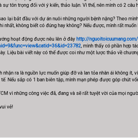
à sự tôn trọng đối với ý kiến, thảo luận. Vì thế, nên mình có 2 câ
 sao lại bắt đầu với dự án nuôi những người bệnh nặng? Theo mình 
thi nhất, không biết có đúng hay không? Nếu được, mình rất muốn bi
hướng hoạt động được nêu lên ở đây
http://nguoitoicuumang.com
id=9&func=view&catid=36&id=23782
, mình thấy có phần hợp t
ày. Liệu bài viết này có thể được coi như một lược thảo về chươn
h nhận ra là nguồn lực muốn giúp đỡ và lan tỏa nhân ái không ít, v
c tế. Nếu sắp có 1 ban biên tập, mình mạn phép được góp chút v
M vì những công việc đã, đang và sẽ rất tuyệt vời của mọi ngườ
vui vẻ!