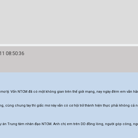
1 08:50:36
mơ tý. Vốn NTCM đã có một không gian trên thế giới mạng, nay ngày đêm em vẫn h
ng, cùng chung tay thì giấc mơ này vẫn có cơ hội trở thành hiện thực phải không cả n
 án Trung tâm nhân đạo NTCM. Anh chị em trên DD đồng lòng, người góp công, ngườ