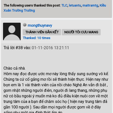
The following users thanked this post:
TLC
,
letuantu
,
maitramtg
,
Kiều
Xuân Trường Trường
mongthuynavy
THÀNH VIÊN GẮN KẾT
NGƯỜI TÔI CƯU MANG
Thanked: 10 times
Trả lời #38 vào:
01-11-2016 13:21:11
Chào cả nhà.
Hôm nay đọc được ước mơ này lòng thấy sung sướng vô kể.
Chúng ta cứ cố gắng mơ rồi sẽ thành hiện thực. Hiện nay như
bọn em là 1 vài thành viên của nồi cháo Nghệ An vẫn đi bắt ,
gom nhặt những người điên, người đi lang thang, những phụ
nữ có bầu ngoài ý muốn mà ko đủ điều kiện nuôi con về một
trung tâm của a bạn để chăm sóc họ ( hiện nay trung tâm đã
gần 100 người ). Sau dần mọi người được gom về ở đây
sống như một gia đình thật ấm áp.