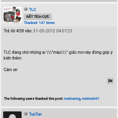
TLC
RẤT TÍCH CỰC
Thanked: 147 times
Trả lời #28 vào:
31-05-2012 04:07:23
TLC đang chờ những ai \\\"máu\\\" giấc mơ này đóng góp ý
kiến thêm.
Cám ơn
The following users thanked this post:
maitramtg
,
minhsơn97
TunTun