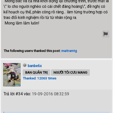
Mong bác và cả nhà khởi động lại chương trình, trước mắt là
\" lo cho người nghèo có cái chết đàng hoàng\", đề nghị có
kế hoạch cụ thể, phân công rõ ràng... làm từng trường hợp có
trao đổi kinh nghiệm rồi từ từ nhân rộng ra.
Mong lắm lắm luôn!
The following users thanked this post:
maitramtg
banbe6x
BAN QUẢN TRỊ
NGƯỜI TÔI CƯU MANG
Thanked: 12063 times
Trả lời #34 vào:
19-09-2016 08:32:59