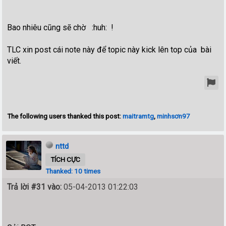
Bao nhiêu cũng sẽ chờ :huh: !
TLC xin post cái note này để topic này kick lên top của bài
viết.
The following users thanked this post:
maitramtg
,
minhsơn97
nttd
TÍCH CỰC
Thanked: 10 times
Trả lời #31 vào:
05-04-2013 01:22:03