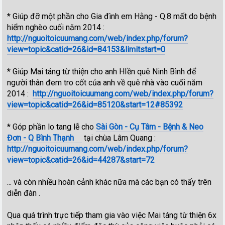
* Giúp đỡ một phần cho Gia đình em Hằng - Q.8 mất do bệnh
hiểm nghèo cuối năm 2014 :
http://nguoitoicuumang.com/web/index.php/forum?
view=topic&catid=26&id=84153&limitstart=0
* Giúp Mai táng từ thiện cho anh HIền quê Ninh Bình để
người thân đem tro cốt của anh về quê nhà vào cuối năm
2014 :
http://nguoitoicuumang.com/web/index.php/forum?
view=topic&catid=26&id=85120&start=12#85392
* Góp phần lo tang lễ cho
Sài Gòn - Cụ Tâm - Bệnh & Neo
Đơn - Q Bình Thạnh
tại chùa Lâm Quang :
http://nguoitoicuumang.com/web/index.php/forum?
view=topic&catid=26&id=44287&start=72
... và còn nhiều hoàn cảnh khác nữa mà các bạn có thấy trên
diễn đàn .
Qua quá trình trực tiếp tham gia vào việc Mai táng từ thiện 6x