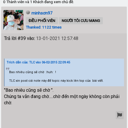
0 Thành viên và 1 Khách đang xem chủ đề.
minhsơn97
ĐIỀU PHỐI VIÊN
NGƯỜI TÔI CƯU MANG
Thanked: 1122 times
Trả lời #39 vào:
13-01-2021 12:57:48
Trích dẫn của: TLC vào 06-02-2015 22:09:45
Bao nhiêu cũng sẽ chờ :huh: !
TLC xin post cái note này để topic này kick lên top của bài viết.
"Bao nhiêu cũng sẽ chờ ".
Chúng ta vẫn đang chờ.....chờ đến một ngày không còn phải
chờ.