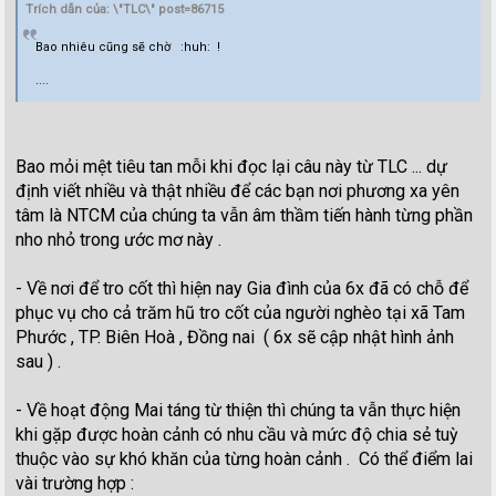
Trích dẫn của: \"TLC\" post=86715
Bao nhiêu cũng sẽ chờ :huh: !
....
Bao mỏi mệt tiêu tan mỗi khi đọc lại câu này từ TLC ... dự
định viết nhiều và thật nhiều để các bạn nơi phương xa yên
tâm là NTCM của chúng ta vẫn âm thầm tiến hành từng phần
nho nhỏ trong ước mơ này .
- Về nơi để tro cốt thì hiện nay Gia đình của 6x đã có chỗ để
phục vụ cho cả trăm hũ tro cốt của người nghèo tại xã Tam
Phước , TP. Biên Hoà , Đồng nai ( 6x sẽ cập nhật hình ảnh
sau ) .
- Về hoạt động Mai táng từ thiện thì chúng ta vẫn thực hiện
khi gặp được hoàn cảnh có nhu cầu và mức độ chia sẻ tuỳ
thuộc vào sự khó khăn của từng hoàn cảnh . Có thể điểm lai
vài trường hợp :