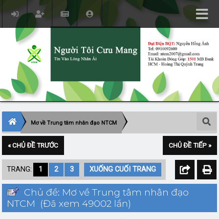
Mơ về Trung tâm nhân đạo NTCM
« CHỦ ĐỀ TRƯỚC
CHỦ ĐỀ TIẾP »
TRANG:
1
2
3
XUỐNG CUỐI TRANG
Chủ đề: Mơ về Trung tâm nhân đạo
NTCM (Đã xem 49002 lần)