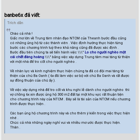
banbe6x đã viết:
Trích dẫn
Chào cả nhà !
Giấc mơ lớn về Trung tâm nhân đạo NTCM của Theanh bước đầu cũng
có những ủng hộ từ các thành viên . Việc định hướng thực hiện từng
bước các chương trình tuỳ theo khả năng cũng đã được xác định .
Bước đầu tiên chúng ta sẽ tiến hành việc \\\"
Lo cho người nghèo một
cái chết đàng hoàng
\\\" bằng việc xây dựng Trung tâm mai táng từ thiện
với một nhà để tro cốt cho người nghèo .
Về nhân lực và kinh nghiệm thực hiện chúng ta đã có đội mai táng từ
thiện của chú Ba Oanh ( 6x đã làm việc sơ bộ với chú Ba Oanh và rất được
sự đồng thuận của chú ấy ).
Về việc xây dựng nhà để tro cốt và khu nghi lễ dành cho người nghèo thì
vợ chồng 6x xin được ủng hộ 300 m2 đất tại một khu vực rất thuận tiện
cho chương trình này của NTCM . Đây sẽ là tài sản của NTCM nếu chương
trình được thực hiện .
Các bạn ủng hộ chương trình này và cho thêm ý kiến trong việc thực hiện
nhé .
Chúc cả nhà những ngày nghỉ vui và nhiều mơ ước được thực hiện.
Thân .