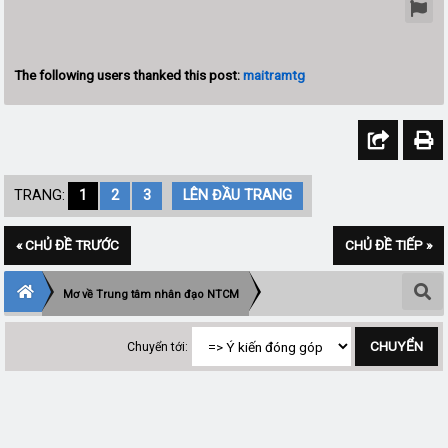
The following users thanked this post:
maitramtg
TRANG:
1
2
3
LÊN ĐẦU TRANG
« CHỦ ĐỀ TRƯỚC
CHỦ ĐỀ TIẾP »
Mơ về Trung tâm nhân đạo NTCM
Chuyển tới: