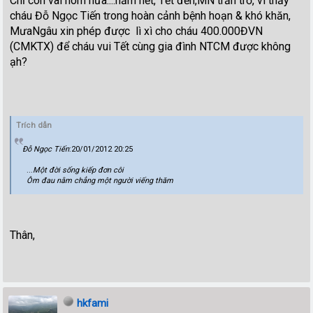
Chỉ còn vài hôm nữa....năm hết, Tết đến,MN trăn trở, vì thấy
cháu Đỗ Ngọc Tiến trong hoàn cảnh bệnh hoạn & khó khăn,
MưaNgâu xin phép được lì xì cho cháu 400.000ĐVN
(CMKTX) để cháu vui Tết cùng gia đình NTCM được không
ạh?
Trích dẫn
Đỗ Ngọc Tiến
:20/01/2012 20:25
...
Một đời sống kiếp đơn côi
Ôm đau nằm chẳng một người viếng thăm
Thân,
hkfami