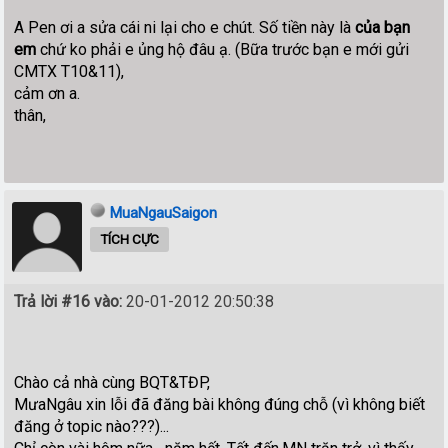
A Pen ơi a sửa cái ni lại cho e chút. Số tiền này là
của bạn
em
chứ ko phải e ủng hộ đâu ạ. (Bữa trước bạn e mới gửi
CMTX T10&11),
cảm ơn a.
thân,
MuaNgauSaigon
TÍCH CỰC
Trả lời #16 vào:
20-01-2012 20:50:38
Chào cả nhà cùng BQT&TĐP,
MưaNgâu xin lỗi đã đăng bài không đúng chỗ (vì không biết
đăng ở topic nào???)...