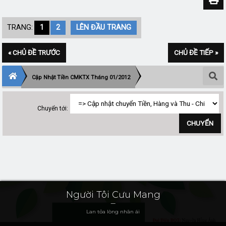
TRANG:
1
2
LÊN ĐẦU TRANG
« CHỦ ĐỀ TRƯỚC
CHỦ ĐỀ TIẾP »
Cập Nhật Tiền CMKTX Tháng 01/2012
Chuyển tới:
Người Tôi Cưu Mang
Lan tỏa lòng nhân ái