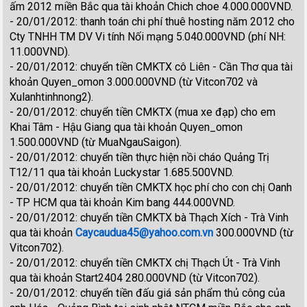
ấm 2012 miền Bắc qua tài khoản Chich choe 4.000.000VND.
- 20/01/2012: thanh toán chi phí thuê hosting năm 2012 cho
Cty TNHH TM DV Vi tính Nối mạng 5.040.000VND (phí NH:
11.000VND).
- 20/01/2012: chuyển tiền CMKTX cô Liên - Cần Thơ qua tài
khoản Quyen_omon 3.000.000VND (từ Vitcon702 và
Xulanhtinhnong2).
- 20/01/2012: chuyển tiền CMKTX (mua xe đạp) cho em
Khai Tâm - Hậu Giang qua tài khoản Quyen_omon
1.500.000VND (từ MuaNgauSaigon).
- 20/01/2012: chuyển tiền thực hiện nồi cháo Quảng Trị
T12/11 qua tài khoản Luckystar 1.685.500VND.
- 20/01/2012: chuyển tiền CMKTX học phí cho con chị Oanh
- TP HCM qua tài khoản Kim bang 444.000VND.
- 20/01/2012: chuyển tiền CMKTX bà Thạch Xích - Trà Vinh
qua tài khoản
Caycaudua45@yahoo.com.vn
300.000VND (từ
Vitcon702).
- 20/01/2012: chuyển tiền CMKTX chị Thạch Út - Trà Vinh
qua tài khoản Start2404 280.000VND (từ Vitcon702).
- 20/01/2012: chuyển tiền đấu giá sản phẩm thủ công của