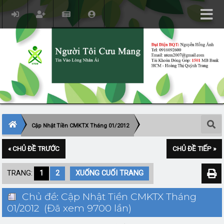
Cập Nhật Tiền CMKTX Tháng 01/2012
« CHỦ ĐỀ TRƯỚC
CHỦ ĐỀ TIẾP »
TRANG:
1
2
XUỐNG CUỐI TRANG
Chủ đề: Cập Nhật Tiền CMKTX Tháng
01/2012 (Đã xem 9700 lần)