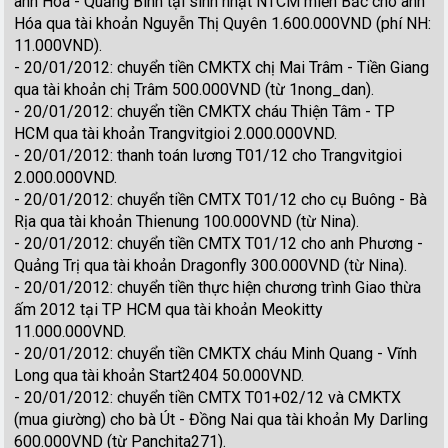
anh Hóa - Quảng Bình tại sinh nhật NTCM miền Bắc cho anh
Hóa qua tài khoản Nguyễn Thị Quyên 1.600.000VND (phí NH:
11.000VND).
- 20/01/2012: chuyển tiền CMKTX chị Mai Trâm - Tiền Giang
qua tài khoản chị Trâm 500.000VND (từ 1nong_dan).
- 20/01/2012: chuyển tiền CMKTX cháu Thiện Tâm - TP
HCM qua tài khoản Trangvitgioi 2.000.000VND.
- 20/01/2012: thanh toán lương T01/12 cho Trangvitgioi
2.000.000VND.
- 20/01/2012: chuyển tiền CMTX T01/12 cho cụ Buông - Bà
Rịa qua tài khoản Thienung 100.000VND (từ Nina).
- 20/01/2012: chuyển tiền CMTX T01/12 cho anh Phương -
Quảng Trị qua tài khoản Dragonfly 300.000VND (từ Nina).
- 20/01/2012: chuyển tiền thực hiện chương trình Giao thừa
ấm 2012 tại TP HCM qua tài khoản Meokitty
11.000.000VND.
- 20/01/2012: chuyển tiền CMKTX cháu Minh Quang - Vĩnh
Long qua tài khoản Start2404 50.000VND.
- 20/01/2012: chuyển tiền CMTX T01+02/12 và CMKTX
(mua giường) cho bà Út - Đồng Nai qua tài khoản My Darling
600.000VND (từ Panchita271).