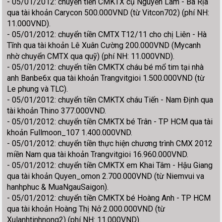
- 05/01/2012: chuyển tiền CMKTX cụ Nguyễn Lâm - Bà Rịa
qua tài khoản Carycon 500.000VND (từ Vitcon702) (phí NH:
11.000VND).
- 05/01/2012: chuyển tiền CMTX T12/11 cho chị Liên - Hà
Tĩnh qua tài khoản Lê Xuân Cường 200.000VND (Mycanh
nhờ chuyển CMTX qua quỹ) (phí NH: 11.000VND).
- 05/01/2012: chuyển tiền CMKTX cháu bé mổ tim tại nhà
anh Banbe6x qua tài khoản Trangvitgioi 1.500.000VND (từ
Le phung và TLC).
- 05/01/2012: chuyển tiền CMKTX cháu Tiến - Nam Định qua
tài khoản Thino 377.000VND.
- 05/01/2012: chuyển tiền CMKTX bé Trân - TP HCM qua tài
khoản Fullmoon_107 1.400.000VND.
- 05/01/2012: chuyển tiền thực hiện chương trình CMX 2012
miền Nam qua tài khoản Trangvitgioi 16.960.000VND.
- 05/01/2012: chuyển tiền CMKTX em Khai Tâm - Hậu Giang
qua tài khoản Quyen_omon 2.700.000VND (từ Niemvui va
hanhphuc & MuaNgauSaigon).
- 05/01/2012: chuyển tiền CMKTX bé Hoàng Anh - TP HCM
qua tài khoản Hoàng Thị Nở 2.000.000VND (từ
Xulanhtinhnong2) (phí NH: 11.000VND).