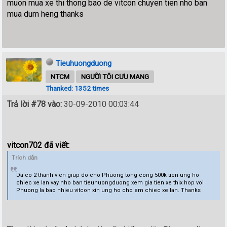
muon mua xe thi thong bao de vitcon chuyen tien nho ban
mua dum heng thanks
Tieuhuongduong
NTCM
NGƯỜI TÔI CƯU MANG
Thanked: 1352 times
Trả lời #78 vào:
30-09-2010 00:03:44
vitcon702 đã viết:
Trích dẫn
Da co 2 thanh vien giup do cho Phuong tong cong 500k tien ung ho
chiec xe lan vay nho ban tieuhuongduong xem gia tien xe thix hop voi
Phuong la bao nhieu vitcon xin ung ho cho em chiec xe lan. Thanks