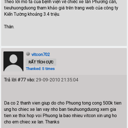
Theo lời mô tả của bệnh viện về chiếc xe lăn Phương cần,
tieuhuongduong tham khảo giá trên trang web của công ty
Kiến Tường khoảng 3.4 triệu.
Thân.
vitcon702
RẤT TÍCH CỰC
Thanked: 5 times
Trả lời #77 vào:
29-09-2010 21:35:04
Da co 2 thanh vien giup do cho Phuong tong cong 500k tien
ung ho chiec xe lan vay nho ban tieuhuongduong xem gia
tien xe thix hop voi Phuong la bao nhieu vitcon xin ung ho
cho em chiec xe lan. Thanks