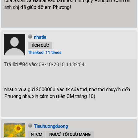
của Asian và Hatcat vào tài khoản thủ quỹ Penquin. Cảm ơn
anh chị đã giúp đỡ em Phương!
nhatle
TÍCH CỰC
Thanked: 11 times
Trả lời #84 vào:
08-10-2010 11:32:04
nhatle vừa gửi 200000đ vao tk của thd, nhờ thd chuyển đến
Phương nha, xin cám ơn (tiền CM tháng 10)
Tieuhuongduong
NTCM
NGƯỜI TÔI CƯU MANG