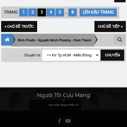
TRANG:
1
2
3
4
5
...
8
LÊN ĐẦU TRANG
« CHỦ ĐỀ TRƯỚC
CHỦ ĐỀ TIẾP »
Bình Phước - Nguyễn Minh Phương - Chơn Thành
Chuyển tới:
Người Tôi Cưu Mang
Lan tỏa lòng nhân ái