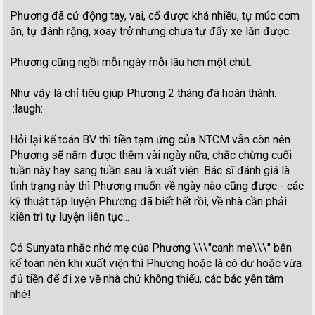
Phương đã cử động tay, vai, cổ được khá nhiều, tự múc cơm
ăn, tự đánh rặng, xoay trở nhưng chưa tự đẩy xe lăn được.
Phương cũng ngồi mỗi ngày mỗi lâu hơn một chút.
Như vậy là chỉ tiêu giúp Phương 2 tháng đã hoàn thành.
:laugh:
Hỏi lại kế toán BV thì tiền tạm ứng của NTCM vẫn còn nên
Phương sẽ nằm được thêm vài ngày nữa, chắc chừng cuối
tuần này hay sang tuần sau là xuất viện. Bác sĩ đánh giá là
tình trạng này thì Phương muốn về ngày nào cũng được - các
kỹ thuật tập luyện Phương đã biết hết rồi, về nhà cần phải
kiên trì tự luyện liên tục...
Có Sunyata nhắc nhở mẹ của Phương \\\"canh me\\\" bên
kế toán nên khi xuất viện thì Phương hoặc là có dư hoặc vừa
đủ tiền để đi xe về nhà chứ không thiếu, các bác yên tâm
nhé!