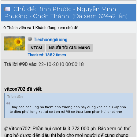
Chủ đề: Bình Phước - Nguyễn Minh
Phương - Chơn Thành (Đã xem 62442 lần)
0 Thành viên và 1 Khách đang xem chủ đề.
Tieuhuongduong
NTCM
NGƯỜI TÔI CƯU MANG
Thanked: 1352 times
Trả lời #90 vào:
22-10-2010 00:00:18
vitcon702 đã viết:
Trích dẫn
Thay cac ban ung ho them cho truong hop nay cung kha nhieu vay nho
to dieu phoi tong ket lai so tien rui Vit se thau luon phan hui chot nhe
@Vitcon702: Phần hụi chót là 3 773 000 ạh. Bác xem có thể
ủng hộ được đến đâu thì báo cho mọi người để cùng chung