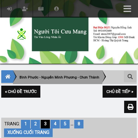
Bình Phước - Nguyễn Minh Phương - Chơn Thành
« CHỦ ĐỀ TRƯỚC
CHỦ ĐỀ TIẾP »
TRANG:
1
2
3
4
5
...
8
XUỐNG CUỐI TRANG