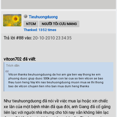
Tieuhuongduong
NTCM
NGƯỜI TÔI CƯU MANG
Thanked: 1352 times
Trả lời #88 vào:
20-10-2010 23:34:35
vitcon702 đã viết:
Trích dẫn
Vitcon thanks tieuhuongduong da hoi am gia tien vay thong ke em
phuong duoc giup duoc 500k phan con lai cua so tien vitcon se bao
thau luon heng Vay khi nao tieuhuongduong muon mua xe thi thong
bao de vitcon chuyen tien nho ban mua dum heng thanks
Như tieuhuongduong đã nói về việc mua lại hoặc xin chiếc
xe lăn của một bệnh nhân đã qua đời, anh Giang đã cố gắng
liên lạc với người nhà nhưng cho tới nay vẫn không liên lạc