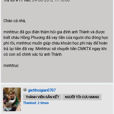
Trả lời #17 vào:
24-06-2012 17:10:00
Chào cả nhà,
minhtruc đã gọi điện thăm hỏi gia đình anh Thành và được
biết cháu Hồng Phương đã vay tiền của người chú đóng học
phí rồi, minhtruc muốn giúp cháu khoản học phí này để hoàn
trả lại tiền đã vay. Minhtruc sẽ chuyển tiền CMKTX ngay khi
có con số chính xác từ anh Thành.
minhtruc
gietthoigian0707
THÀNH VIÊN GẮN KẾT
NGƯỜI TÔI CƯU MANG
Thanked: 2 times