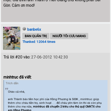
Gòn. Cảm ơn mod!
banbe6x
BAN QUẢN TRỊ
NGƯỜI TÔI CƯU MANG
Thanked: 12064 times
Trả lời #20 vào:
27-06-2012 10:42:30
minhtruc đã viết:
Trích dẫn
Chào cả nhà,
anh Thành báo tiền học phí của Hồng Phương là 500K , minhtruc giúp
thêm cho cháu tiền trọ, sinh hoạt . . . để cháu yên tâm ôn thi và còn phụ
thêm cho mẹ nữa,
minhtruc đã chuyển 2 triêu cho thủ quỹ CMKTX cho
em Hồng Phương
.