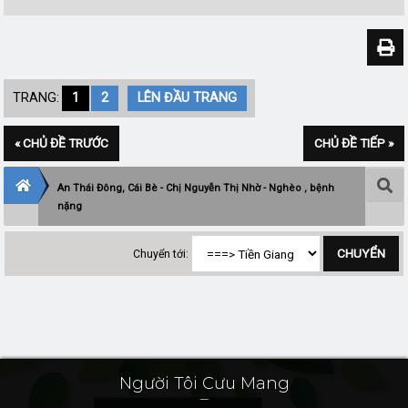
TRANG:
1
2
LÊN ĐẦU TRANG
« CHỦ ĐỀ TRƯỚC
CHỦ ĐỀ TIẾP »
An Thái Đông, Cái Bè - Chị Nguyễn Thị Nhờ - Nghèo , bệnh
nặng
Chuyển tới:
Người Tôi Cưu Mang