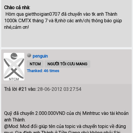
Chào cả nhà:
Hôm qua gietthoigian0707 đã chuyển vào tk anh Thành
1000k CMTX tháng 7 và 8,nhờ các anh/chị thông báo giúp
nhé,cảm ơn!
penguin
NTCM
NGƯỜI TÔI CƯU MANG
Thanked: 46 times
Trả lời #21 vào:
28-06-2012 03:27:54
Quỹ đã chuyển 2.000.000VND của chị Minhtruc vào tài khoản
anh Thành.
@Mod: Mod đổi giúp tên của topic và chuyển topic về đúng
mục. Gia đình anh Thành ở Tiền Giang chứ không phải Sài