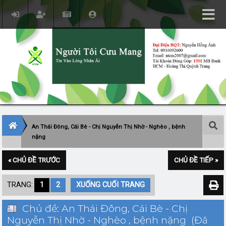
An Thái Đông, Cái Bè - Chị Nguyễn Thị Nhờ - Nghèo , bệnh
nặng
« CHỦ ĐỀ TRƯỚC
CHỦ ĐỀ TIẾP »
TRANG:
1
2
XUỐNG CUỐI TRANG
Chủ đề: An Thái Đông, Cái Bè - Chị
Nguyễn Thị Nhờ - Nghèo , bệnh nặng (Đã