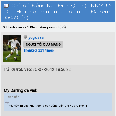
Chủ đề: Đồng Nai (Định Quán) - NNMU15
- Chị Hoa một mình nuôi con nhỏ (Đã xem
35039 lần)
0 Thành viên và 1 Khách đang xem chủ đề.
yugidazai
NGƯỜI TÔI CƯU MANG
Thanked: 221 times
Trả lời #50 vào:
30-07-2012 18:56:22
My Darling đã viết:
Trích dẫn
Nếu vậy thì bác khu trưởng sẽ hướng dẫn chị Hoa ra mở TK .