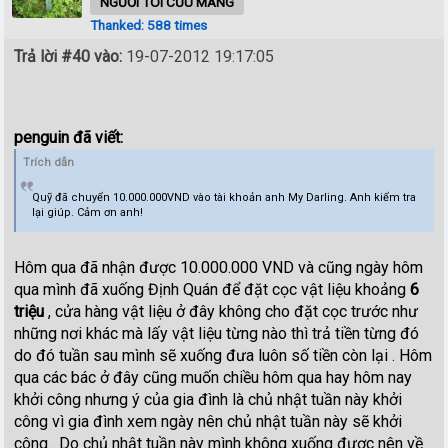
NGƯỜI TÔI CƯU MANG
Thanked: 588 times
Trả lời #40 vào:
19-07-2012 19:17:05
penguin đã viết:
Trích dẫn
Quỹ đã chuyển 10.000.000VND vào tài khoản anh My Darling. Anh kiểm tra
lại giúp. Cảm ơn anh!
Hôm qua đã nhận được 10.000.000 VND và cũng ngày hôm
qua mình đã xuống Định Quán để đặt cọc vật liệu khoảng
6
triệu
, cửa hàng vật liệu ở đây không cho đặt cọc trước như
những nơi khác mà lấy vật liệu từng nào thì trả tiền từng đó
do đó tuần sau mình sẽ xuống đưa luôn số tiền còn lại . Hôm
qua các bác ở đây cũng muốn chiều hôm qua hay hôm nay
khởi công nhưng ý của gia đình là chủ nhật tuần này khởi
công vì gia đình xem ngày nên chủ nhật tuần này sẽ khởi
công . Do chủ nhật tuần này mình không xuống được nên về