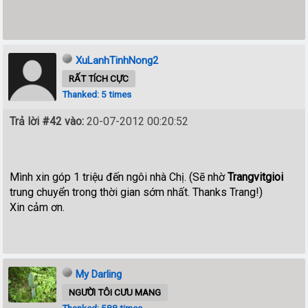
XuLanhTinhNong2
RẤT TÍCH CỰC
Thanked: 5 times
Trả lời #42 vào:
20-07-2012 00:20:52
Mình xin góp 1 triệu đến ngôi nhà Chị. (Sẽ nhờ
Trangvitgioi
trung chuyển trong thời gian sớm nhất. Thanks Trang!)
Xin cảm ơn.
My Darling
NGƯỜI TÔI CƯU MANG
Thanked: 588 times