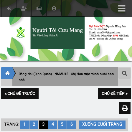
Đồng Nai (Định Quán) - NNMU15 - Chị Hoa một mình nuôi con
nhỏ
« CHỦ ĐỀ TRƯỚC
CHỦ ĐỀ TIẾP »
TRANG:
1
2
3
4
5
6
XUỐNG CUỐI TRANG