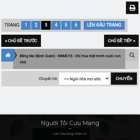
TRANG:
1
2
3
4
5
6
LÊN ĐẦU TRANG
« CHỦ ĐỀ TRƯỚC
CHỦ ĐỀ TIẾP »
Đồng Nai (Định Quán) - NNMU15 - Chị Hoa một mình nuôi con
nhỏ
Chuyển tới:
Người Tôi Cưu Mang
Lan tỏa lòng nhân ái