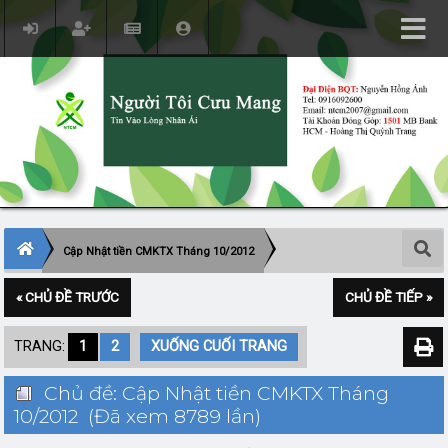
Cập Nhật tiền CMKTX Tháng 10/2012
« CHỦ ĐỀ TRƯỚC
CHỦ ĐỀ TIẾP »
TRANG:
1
2
XUỐNG CUỐI TRANG
Chủ đề: Cập Nhật tiền CMKTX Tháng
10/2012 (Đã xem 8789 lần)