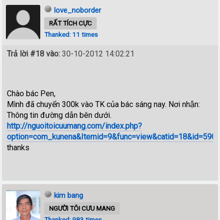
love_noborder
RẤT TÍCH CỰC
Thanked: 11 times
Trả lời #18 vào:
30-10-2012 14:02:21
Chào bác Pen,
Mình đã chuyển 300k vào TK của bác sáng nay. Nơi nhận:
Thông tin đường dẫn bên dưới.
http://nguoitoicuumang.com/index.php?
option=com_kunena&Itemid=9&func=view&catid=18&id=590
thanks
kim bang
NGƯỜI TÔI CƯU MANG
Thanked: 983 times