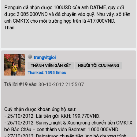
Penguin đã nhận được 100USD của anh DATME, quy đổi
được 2.085.000VND và đã chuyển vào quỹ. Như vậy, số tiền
anh CMKTX cho mỗi trường hợp trên là 417.000VND.
Thân.
trangvitgioi
THÀNH VIÊN GẮN KẾT
NGƯỜI TÔI CƯU MANG
Thanked: 1595 times
Trả lời #19 vào:
30-10-2012 21:55:07
Quỹ nhận được khoản ủng hộ sau:
- 25/10/2012: Lãi tiền gửi KKH: 199.770VNĐ.
- 26/10/2012: Sunny_night & Xuongrong chuyển tiền CMKTX
bé Bảo Châu – con thành viên Badman: 1.000.000VND.
- 27/10/2012: Daicatruoc chuyển tiền ủng hộ chương trình