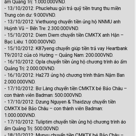
ấm Quảng Trị: 1.000.000VND.
- 13/10/2012: Phuclehuu gửi trả quỹ tiền trung thu miền
Trung còn dư: 9.000VND.
- 13/10/2012: Viethuong chuyển tiền ủng hộ NNMU anh
Huỳnh Vũ – Bến Tre: 2.300.000VND.
- 15/10/2012: Diem Diem chuyển tiền CMKTX anh Hận –
Bạc Liêu: 1.000.000VND.
- 15/10/2012: K87yeng chuyển giúp tiền trả vay Heartbank
T9/2012 của cô Hường – Quảng Nam: 200.000VND.
- 16/10/2012: Opla chuyển tiền ủng hộ chương trình áo ấm
Quảng Trị: 2.000.00VND.
- 16/10/2012: Ha273 ủng hộ chương trình thăm Nậm Ban
2.000.000VND.
- 17/10/2012: Bơ Làng chuyển tiền CMKTX bé Bảo Châu –
con thành viên Badman: 500.000VND.
- 17/10/2012: Dzung Nguyen & Thaidzuy chuyển tiền
CMKTX bé Bảo Châu – con thành viên Badman:
1.000.000VND.
- 17/10/2012: Tuliptim chuyển tiền ủng hộ chương trình áo
ấm Quảng Trị: 500.00VND.
- 18/10/2012: Munvu chuyển tiền CMKTX bé Bảo Châu –