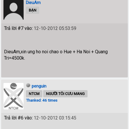
DieuAm
BẠN
Trả lời #7 vào:
12-10-2012 05:53:59
DieuAm,xin ung ho noi chao o Hue + Ha Noi + Quang
Tri=4500k.
penguin
NTCM
NGƯỜI TÔI CƯU MANG
Thanked: 46 times
Trả lời #6 vào:
12-10-2012 03:15:45