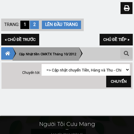
TRANG:
1
2
LÊN ĐẦU TRANG
« CHỦ ĐỀ TRƯỚC
CHỦ ĐỀ TIẾP »
Cập Nhật tiền CMKTX Tháng 10/2012
Chuyển tới:
Người Tôi Cưu Mang