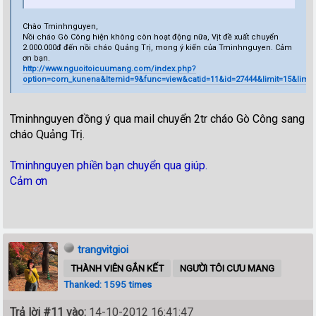
Chào Tminhnguyen,
Nồi cháo Gò Công hiện không còn hoạt động nữa, Vịt đề xuất chuyển
2.000.000đ đến nồi cháo Quảng Trị, mong ý kiến của Tminhnguyen. Cảm
ơn bạn.
http://www.nguoitoicuumang.com/index.php?
option=com_kunena&Itemid=9&func=view&catid=11&id=27444&limit=15&limits
Tminhnguyen đồng ý qua mail chuyển 2tr cháo Gò Công sang
cháo Quảng Trị.
Tminhnguyen phiền bạn chuyển qua giúp.
Cảm ơn
trangvitgioi
THÀNH VIÊN GẮN KẾT
NGƯỜI TÔI CƯU MANG
Thanked: 1595 times
Trả lời #11 vào:
14-10-2012 16:41:47