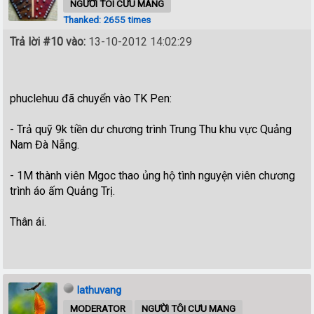
NGƯỜI TÔI CƯU MANG
Thanked: 2655 times
Trả lời #10 vào:
13-10-2012 14:02:29
phuclehuu đã chuyển vào TK Pen:
- Trả quỹ 9k tiền dư chương trình Trung Thu khu vực Quảng
Nam Đà Nẵng.
- 1M thành viên Mgoc thao ủng hộ tình nguyện viên chương
trình áo ấm Quảng Trị.
Thân ái.
lathuvang
MODERATOR
NGƯỜI TÔI CƯU MANG