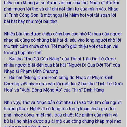
biểu cảm không ai so được với các nhà thơ. Nhạc sĩ đôi khi
phải mượn lời thơ và chỉ ghi nốt tâm tư của mình vào. Nhạc
sĩ Trịnh Công Sơn là một ngoại lệ hiếm hoi với tài soạn lời
bài hát hay như một bài thơ.
Nhiều bài thơ được chắp cánh bay cao nhờ tài hoa của người
nhạc sĩ, cũng có những bài hát đi sâu vào lòng người nhờ lời
thơ tình cảm chứa chan. Tôi muốn giới thiệu với các bạn vài
trường hợp như thế.
- Bài thơ “Thơ Cũ Của Nàng” của Thi sĩ Trần Dạ Từ được
nhiều người biết đến qua bài hát “Người Đi Qua Đời Tôi” của
Nhạc sĩ Phạm Đình Chương
- Bài hát “Mộng Dưới Hoa” cũng do Nhạc sĩ Phạm Đình
Chương viết nhạc dựa vào lời một lúc 2 bài thơ “Tình Tự Dưới
Hoa” và “Xuôi Dòng Mộng Ảo” của Thi sĩ Đinh Hùng.
Như vậy, Thơ và Nhạc dẫn dắt nhau đi vào trái tim của người
thưởng thức. Nghệ sĩ có lòng tôn trọng khán thính giả đều
phải nhọc công, miệt mài, trau chuốt tác phẩm của mình và
bù lại, họ nhận được sự ái mộ của công chúng khắp mọi nẻo