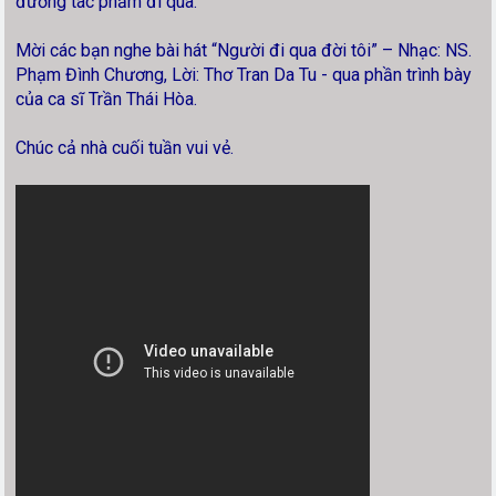
đường tác phẩm đi qua.
Mời các bạn nghe bài hát “Người đi qua đời tôi” – Nhạc: NS.
Phạm Đình Chương, Lời: Thơ Tran Da Tu - qua phần trình bày
của ca sĩ Trần Thái Hòa.
Chúc cả nhà cuối tuần vui vẻ.