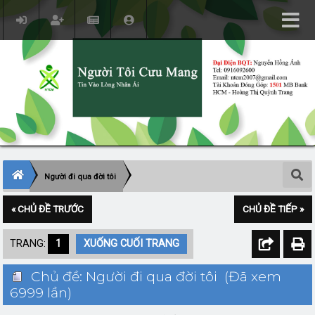
Người đi qua đời tôi
« CHỦ ĐỀ TRƯỚC
CHỦ ĐỀ TIẾP »
TRANG:
1
XUỐNG CUỐI TRANG
Chủ đề: Người đi qua đời tôi (Đã xem
6999 lần)