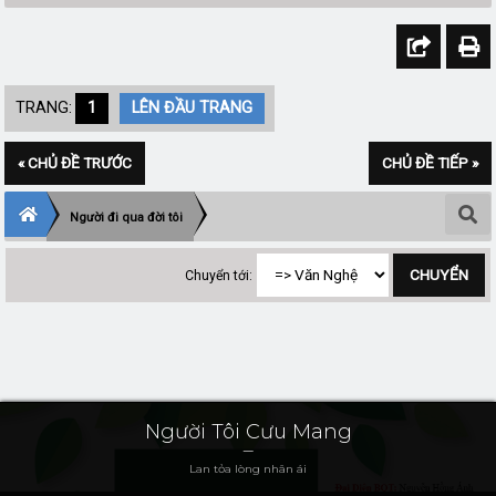
TRANG:
1
LÊN ĐẦU TRANG
« CHỦ ĐỀ TRƯỚC
CHỦ ĐỀ TIẾP »
Người đi qua đời tôi
Chuyển tới:
Người Tôi Cưu Mang
Lan tỏa lòng nhân ái