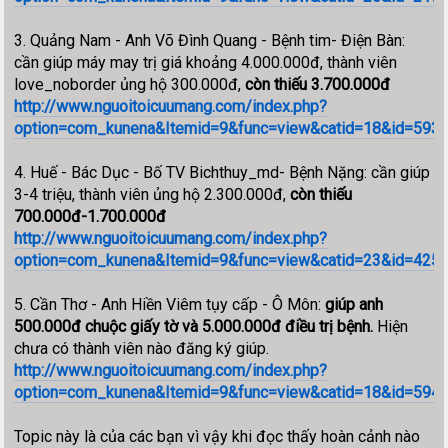
3. Quảng Nam - Anh Võ Đình Quang - Bệnh tim- Điện Bàn:
cần giúp máy may trị giá khoảng 4.000.000đ, thành viên
love_noborder ủng hộ 300.000đ,
còn thiếu 3.700.000đ
http://www.nguoitoicuumang.com/index.php?
option=com_kunena&Itemid=9&func=view&catid=18&id=59357
4. Huế - Bác Dục - Bố TV Bichthuy_md- Bệnh Nặng: cần giúp
3-4 triệu, thành viên ủng hộ 2.300.000đ,
còn thiếu
700.000đ-1.700.000đ
http://www.nguoitoicuumang.com/index.php?
option=com_kunena&Itemid=9&func=view&catid=23&id=42592
5. Cần Thơ - Anh Hiền Viêm tụy cấp - Ô Môn:
giúp anh
500.000đ chuộc giấy tờ và 5.000.000đ điều trị bệnh.
Hiện
chưa có thành viên nào đăng ký giúp.
http://www.nguoitoicuumang.com/index.php?
option=com_kunena&Itemid=9&func=view&catid=18&id=59
Topic này là của các bạn vì vậy khi đọc thấy hoàn cảnh nào