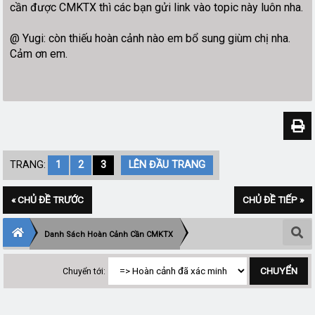
cần được CMKTX thì các bạn gửi link vào topic này luôn nha.
@ Yugi: còn thiếu hoàn cảnh nào em bổ sung giùm chị nha.
Cảm ơn em.
TRANG:
1
2
3
LÊN ĐẦU TRANG
« CHỦ ĐỀ TRƯỚC
CHỦ ĐỀ TIẾP »
Danh Sách Hoàn Cảnh Cần CMKTX
Chuyển tới: