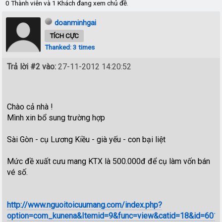
0 Thành viên và 1 Khách đang xem chủ đề.
doanminhgai
TÍCH CỰC
Thanked: 3 times
Trả lời #2 vào:
27-11-2012 14:20:52
Chào cả nhà !
Mình xin bổ sung trường hợp
Sài Gòn - cụ Lương Kiều - già yếu - con bại liệt
Mức đề xuất cưu mang KTX là 500.000đ để cụ làm vốn bán
vé số.
http://www.nguoitoicuumang.com/index.php?
option=com_kunena&Itemid=9&func=view&catid=18&id=601