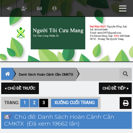
Danh Sách Hoàn Cảnh Cần CMKTX
« CHỦ ĐỀ TRƯỚC
CHỦ ĐỀ TIẾP »
TRANG:
1
2
3
XUỐNG CUỐI TRANG
Chủ đề: Danh Sách Hoàn Cảnh Cần
CMKTX (Đã xem 19662 lần)