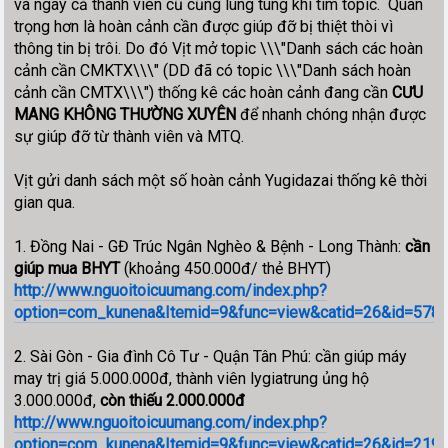
và ngay cả thành viên cũ cũng lúng túng khi tìm topic. Quan
trọng hơn là hoàn cảnh cần được giúp đỡ bị thiệt thòi vì
thông tin bị trôi. Do đó Vịt mở topic \\\"Danh sách các hoàn
cảnh cần CMKTX\\\" (DD đã có topic \\\"Danh sách hoàn
cảnh cần CMTX\\\") thống kê các hoàn cảnh đang cần
CƯU
MANG KHÔNG THƯỜNG XUYÊN
để nhanh chóng nhận được
sự giúp đỡ từ thành viên và MTQ.
Vịt gửi danh sách một số hoàn cảnh Yugidazai thống kê thời
gian qua.
1. Đồng Nai - GĐ Trúc Ngân Nghèo & Bệnh - Long Thành:
cần
giúp mua BHYT
(khoảng 450.000đ/ thẻ BHYT)
http://www.nguoitoicuumang.com/index.php?
option=com_kunena&Itemid=9&func=view&catid=26&id=578
2. Sài Gòn - Gia đình Cô Tư - Quận Tân Phú: cần giúp máy
may trị giá 5.000.000đ, thành viên lygiatrung ủng hộ
3.000.000đ,
còn thiếu 2.000.000đ
http://www.nguoitoicuumang.com/index.php?
option=com_kunena&Itemid=9&func=view&catid=26&id=21957