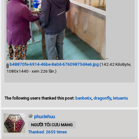
--
b48870fe-6914-46be-8a0d-67609875d4e6.jpg
(142.42 KiloByte,
1080x1440 - xem 226 lần.)
The following users thanked this post:
banbe6x
,
dragonfly
,
letuantu
phuclehuu
NGƯỜI TÔI CƯU MANG
Thanked: 2655 times