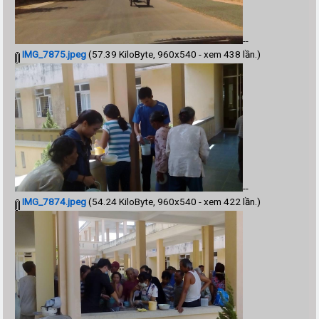
--
IMG_7875.jpeg
(57.39 KiloByte, 960x540 - xem 438 lần.)
--
IMG_7874.jpeg
(54.24 KiloByte, 960x540 - xem 422 lần.)