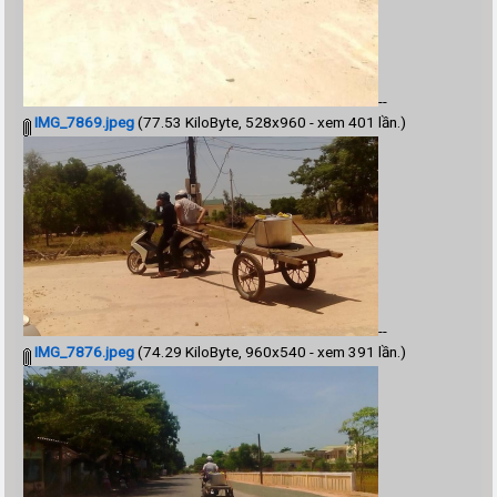
--
IMG_7869.jpeg
(77.53 KiloByte, 528x960 - xem 401 lần.)
--
IMG_7876.jpeg
(74.29 KiloByte, 960x540 - xem 391 lần.)