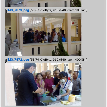
--
IMG_7873.jpeg
(58.67 KiloByte, 960x540 - xem 383 lần.)
--
IMG_7872.jpeg
(53.79 KiloByte, 960x540 - xem 400 lần.)
--