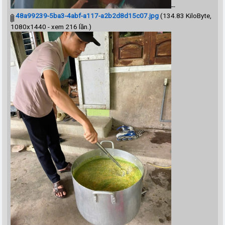
--
48a99239-5ba3-4abf-a117-a2b2d8d15c07.jpg
(134.83 KiloByte,
1080x1440 - xem 216 lần.)