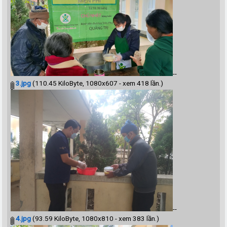
--
3.jpg
(110.45 KiloByte, 1080x607 - xem 418 lần.)
--
4.jpg
(93.59 KiloByte, 1080x810 - xem 383 lần.)