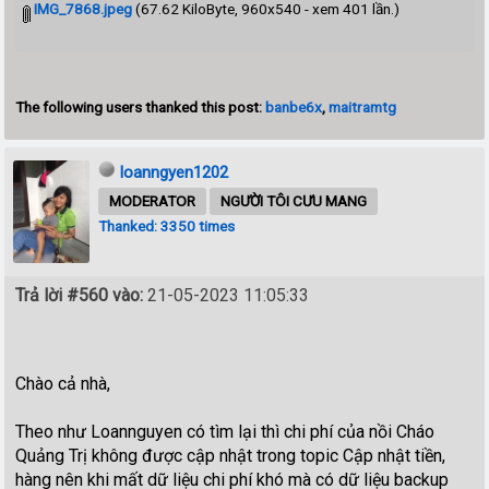
IMG_7868.jpeg
(67.62 KiloByte, 960x540 - xem 401 lần.)
The following users thanked this post:
banbe6x
,
maitramtg
loanngyen1202
MODERATOR
NGƯỜI TÔI CƯU MANG
Thanked: 3350 times
Trả lời #560 vào:
21-05-2023 11:05:33
Chào cả nhà,
Theo như Loannguyen có tìm lại thì chi phí của nồi Cháo
Quảng Trị không được cập nhật trong topic Cập nhật tiền,
hàng nên khi mất dữ liệu chi phí khó mà có dữ liệu backup