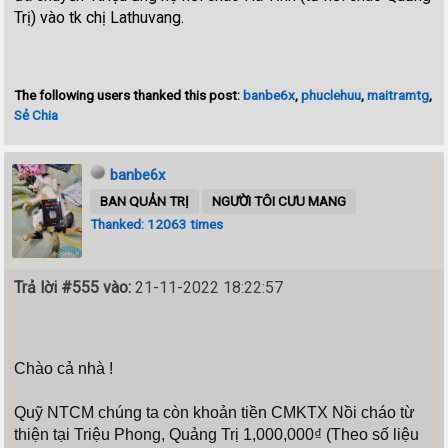
Trị) vào tk chị Lathuvang.
The following users thanked this post:
banbe6x
,
phuclehuu
,
maitramtg
,
Sẻ Chia
banbe6x
BAN QUẢN TRỊ
NGƯỜI TÔI CƯU MANG
Thanked: 12063 times
Trả lời #555 vào:
21-11-2022 18:22:57
Chào cả nhà !
Quỹ NTCM chúng ta còn khoản tiền CMKTX Nồi cháo từ
thiện tại Triệu Phong, Quảng Trị 1,000,000₫ (Theo số liệu