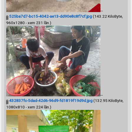
--
525ba7d7-bc15-4042-ae13-dd90e8c8f7cf.jpg
(143.22 KiloByte,
960x1280 - xem 231 lần.)
--
432837fc-5dad-42d6-96d9-fd1819f19d9d.jpg
(132.95 KiloByte,
1080x810 - xem 224 lần.)