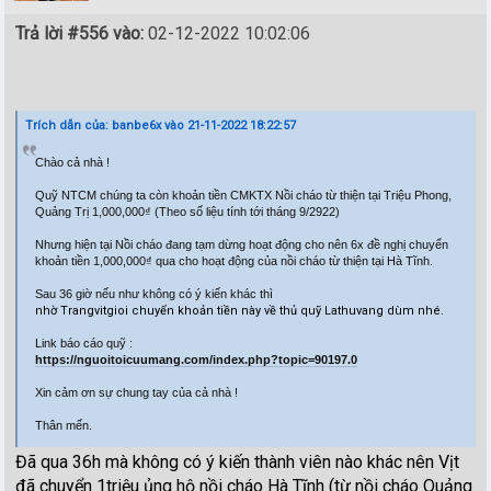
Trả lời #556 vào:
02-12-2022 10:02:06
Trích dẫn của: banbe6x vào 21-11-2022 18:22:57
Chào cả nhà !
Quỹ NTCM chúng ta còn khoản tiền CMKTX Nồi cháo từ thiện tại Triệu Phong,
Quảng Trị 1,000,000₫ (Theo số liệu tính tới tháng 9/2922)
Nhưng hiện tại Nồi cháo đang tạm dừng hoạt động cho nên 6x đề nghị chuyển
khoản tiền 1,000,000₫ qua cho hoạt động của nồi cháo từ thiện tại Hà Tĩnh.
Sau 36 giờ nếu như không có ý kiến khác thì
nhờ Trangvitgioi chuyển khoản tiền này về thủ quỹ Lathuvang dùm nhé.
Link báo cáo quỹ :
https://nguoitoicuumang.com/index.php?topic=90197.0
Xin cảm ơn sự chung tay của cả nhà !
Thân mến.
Đã qua 36h mà không có ý kiến thành viên nào khác nên Vịt
đã chuyển 1triệu ủng hộ nồi cháo Hà Tĩnh (từ nồi cháo Quảng