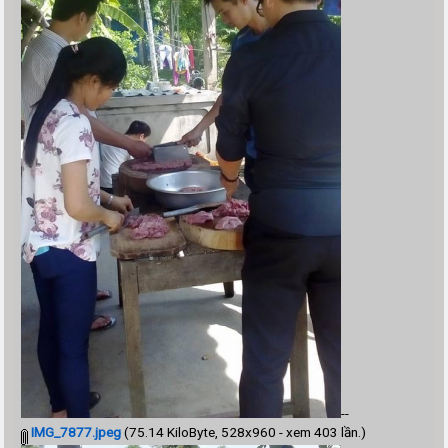
--
IMG_7877.jpeg
(75.14 KiloByte, 528x960 - xem 403 lần.)