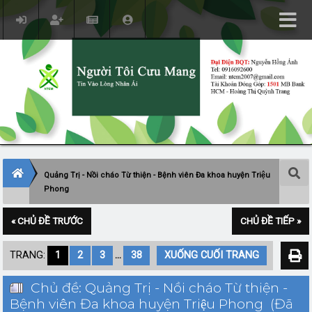
Quảng Trị - Nồi cháo Từ thiện - Bệnh viên Đa khoa huyện Triệu
Phong
« CHỦ ĐỀ TRƯỚC
CHỦ ĐỀ TIẾP »
TRANG:
1
2
3
...
38
XUỐNG CUỐI TRANG
Chủ đề: Quảng Trị - Nồi cháo Từ thiện -
Bệnh viên Đa khoa huyện Triệu Phong (Đã