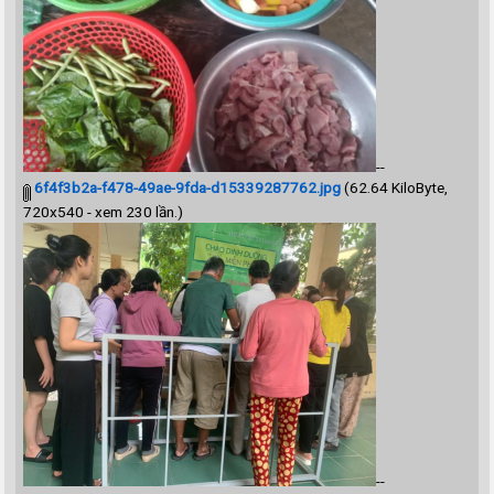
--
6f4f3b2a-f478-49ae-9fda-d15339287762.jpg
(62.64 KiloByte,
720x540 - xem 230 lần.)
--