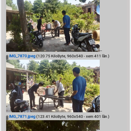
--
IMG_7870.jpeg
(120.75 KiloByte, 960x540 - xem 411 lần.)
--
IMG_7871.jpeg
(123.41 KiloByte, 960x540 - xem 401 lần.)