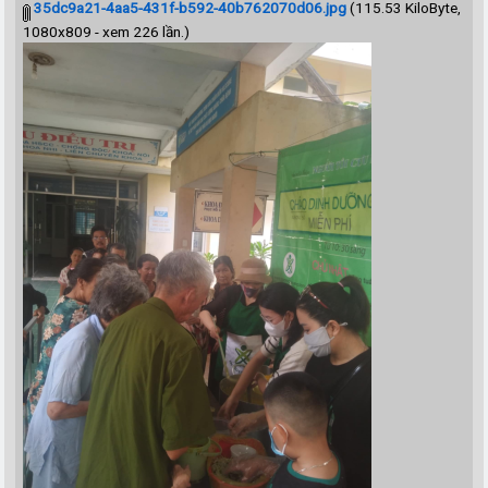
35dc9a21-4aa5-431f-b592-40b762070d06.jpg
(115.53 KiloByte,
1080x809 - xem 226 lần.)