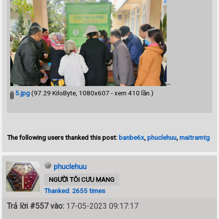
--
5.jpg
(97.29 KiloByte, 1080x607 - xem 410 lần.)
The following users thanked this post:
banbe6x
,
phuclehuu
,
maitramtg
phuclehuu
NGƯỜI TÔI CƯU MANG
Thanked: 2655 times
Trả lời #557 vào:
17-05-2023 09:17:17