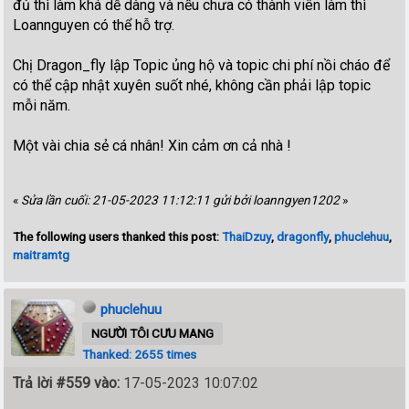
đủ thì làm khá dễ dàng và nếu chưa có thành viên làm thì
Loannguyen có thể hỗ trợ.
Chị Dragon_fly lập Topic ủng hộ và topic chi phí nồi cháo để
có thể cập nhật xuyên suốt nhé, không cần phải lập topic
mỗi năm.
Một vài chia sẻ cá nhân! Xin cảm ơn cả nhà !
«
Sửa lần cuối: 21-05-2023 11:12:11 gửi bởi loanngyen1202
»
The following users thanked this post:
ThaiDzuy
,
dragonfly
,
phuclehuu
,
maitramtg
phuclehuu
NGƯỜI TÔI CƯU MANG
Thanked: 2655 times
Trả lời #559 vào:
17-05-2023 10:07:02