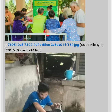
--
769510e5-7302-4d4e-85ee-2e6da014f164.jpg
(55.91 KiloByte,
720x540 - xem 214 lần.)