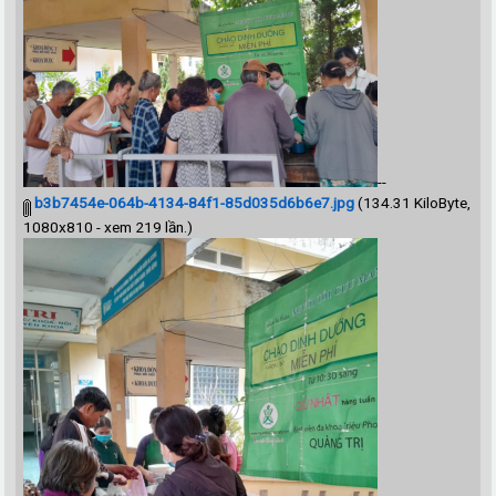
--
b3b7454e-064b-4134-84f1-85d035d6b6e7.jpg
(134.31 KiloByte,
1080x810 - xem 219 lần.)