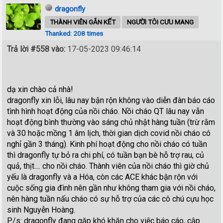
dragonfly
THÀNH VIÊN GẮN KẾT
NGƯỜI TÔI CƯU MANG
Thanked: 208 times
Trả lời #558 vào:
17-05-2023 09:46:14
dạ xin chào cả nhà!
dragonfly xin lỗi, lâu nay bận rộn không vào diễn đàn báo cáo
tình hình hoạt động của nồi cháo. Nồi cháo QT lâu nay vẫn
hoạt động bình thường vào sáng chủ nhật hàng tuần (trừ rằm
và 30 hoặc mồng 1 âm lịch, thời gian dịch covid nồi cháo có
nghỉ gần 3 tháng). Kinh phí hoạt động cho nồi cháo có tuần
thì dragonfly tự bỏ ra chi phí, có tuần bạn bè hỗ trợ rau, củ
quả, thịt.... cho nồi cháo. Thành viên của nồi cháo thì giờ chủ
yếu là dragonfly và a Hóa, còn các ACE khác bận rộn với
cuộc sống gia đình nên gần như không tham gia với nồi cháo,
nên hàng tuần nấu cháo có sự hỗ trợ của các cô chú cựu học
sinh Nguyễn Hoàng.
P/s: dragonfly đang gặp khó khăn cho việc báo cáo, cập