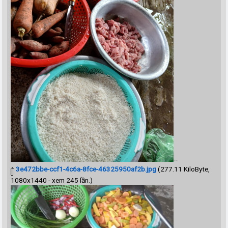
--
3e472bbe-ccf1-4c6a-8fce-46325950af2b.jpg
(277.11 KiloByte,
1080x1440 - xem 245 lần.)