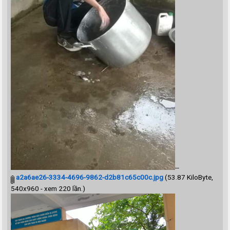
--
a2a6ae26-3334-4696-9862-d2b81c65c00c.jpg
(53.87 KiloByte,
540x960 - xem 220 lần.)