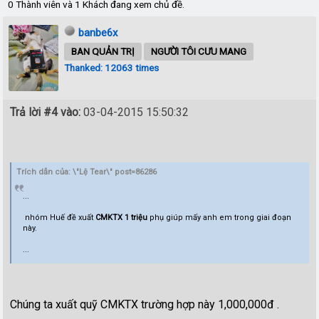
0 Thành viên và 1 Khách đang xem chủ đề.
banbe6x
BAN QUẢN TRỊ
NGƯỜI TÔI CƯU MANG
Thanked: 12063 times
Trả lời #4 vào:
03-04-2015 15:50:32
Trích dẫn của: \"Lệ Tear\" post=86286
...
nhóm Huế đề xuất
CMKTX 1 triệu
phụ giúp mấy anh em trong giai đoạn
này.
...
Chúng ta xuất quỹ CMKTX trường hợp này 1,000,000đ .