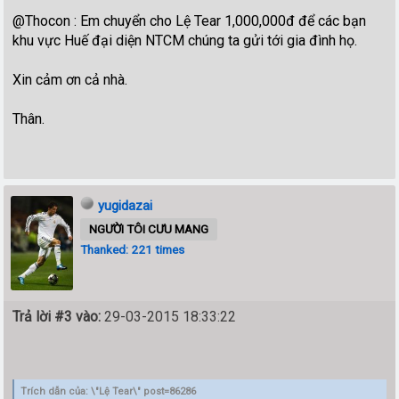
@Thocon : Em chuyển cho Lệ Tear 1,000,000đ để các bạn
khu vực Huế đại diện NTCM chúng ta gửi tới gia đình họ.
Xin cảm ơn cả nhà.
Thân.
yugidazai
NGƯỜI TÔI CƯU MANG
Thanked: 221 times
Trả lời #3 vào:
29-03-2015 18:33:22
Trích dẫn của: \"Lệ Tear\" post=86286