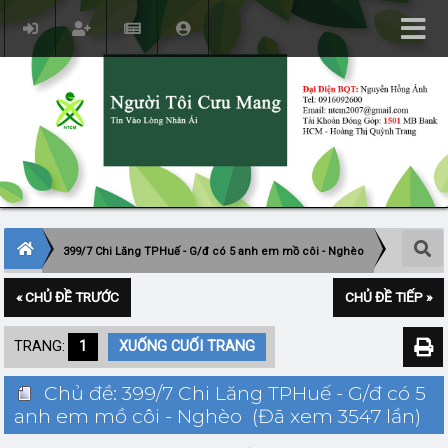
399/7 Chi Lăng TPHuế - G/đ có 5 anh em mồ côi - Nghèo
« CHỦ ĐỀ TRƯỚC
CHỦ ĐỀ TIẾP »
TRANG:
1
XUỐNG CUỐI TRANG
Chủ đề: 399/7 Chi Lăng TPHuế - G/đ có 5
anh em mồ côi - Nghèo (Đã xem 3547 lần)