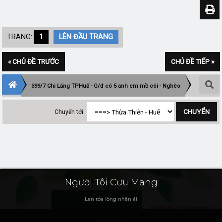
TRANG:
1
LÊN ĐẦU TRANG
« CHỦ ĐỀ TRƯỚC
CHỦ ĐỀ TIẾP »
399/7 Chi Lăng TPHuế - G/đ có 5 anh em mồ côi - Nghèo
Chuyển tới:
Người Tôi Cưu Mang
Lan tỏa lòng nhân ái