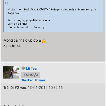
...
vì vậy, nhóm Huế đề xuất
CMKTX 1 triệu
phụ giúp mấy anh em trong giai
đoạn này.
Kính mong sự giúp đỡ của cả nhà.
Cám ơn cả nhà!
Hình ảnh con sẽ up lên sau ạ
Mong cả nhà giúp đỡ ạ
Xin cám ơn.
Lệ Tear
TÍCH CỰC
Thanked: 8 times
Trả lời #2 vào:
13-01-2015 10:32:16