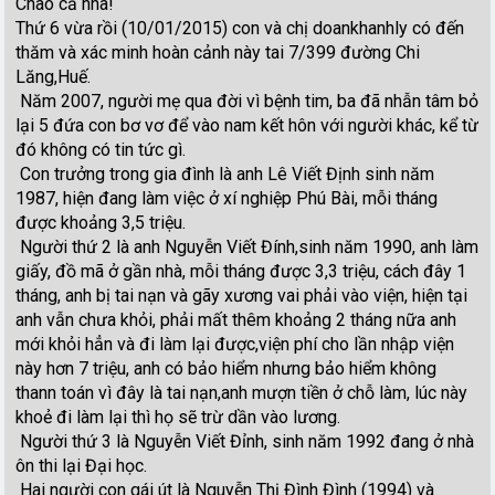
Chào cả nhà!
Thứ 6 vừa rồi (10/01/2015) con và chị doankhanhly có đến
thăm và xác minh hoàn cảnh này tai 7/399 đường Chi
Lăng,Huế.
Năm 2007, người mẹ qua đời vì bệnh tim, ba đã nhẫn tâm bỏ
lại 5 đứa con bơ vơ để vào nam kết hôn với người khác, kể từ
đó không có tin tức gì.
Con trưởng trong gia đình là anh Lê Viết Định sinh năm
1987, hiện đang làm việc ở xí nghiệp Phú Bài, mỗi tháng
được khoảng 3,5 triệu.
Người thứ 2 là anh Nguyễn Viết Đính,sinh năm 1990, anh làm
giấy, đồ mã ở gần nhà, mỗi tháng được 3,3 triệu, cách đây 1
tháng, anh bị tai nạn và gãy xương vai phải vào viện, hiện tại
anh vẫn chưa khỏi, phải mất thêm khoảng 2 tháng nữa anh
mới khỏi hẳn và đi làm lại được,viện phí cho lần nhập viện
này hơn 7 triệu, anh có bảo hiểm nhưng bảo hiểm không
thann toán vì đây là tai nạn,anh mượn tiền ở chỗ làm, lúc này
khoẻ đi làm lại thì họ sẽ trừ dần vào lương.
Người thứ 3 là Nguyễn Viết Đỉnh, sinh năm 1992 đang ở nhà
ôn thi lại Đại học.
Hai người con gái út là Nguyễn Thị Đình Đình (1994) và