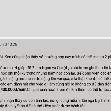
 20:13:28
, Ken cũng nhận thấy với trường hợp này mình có thể chia ra 2 p
ể xem xét giúp đỡ 2 em Ngon và Qui (đọc bài trước ghi theo lời kể
học phí mỗi kỳ trong những năm học còn lại, để động viên các em 
u gánh nặng mưu sinh đè nặng lên vai quá, e là thật khó để có th
 các em dành hết cho việc đi làm cùng nỗi lo không có đủ tiền đó
2.400.000đ/năm.
Chi phí sinh hoạt 2 em đi làm thêm có thể tự tú
hóm nhận thấy cô còn tỉnh táo, nói gì cũng hiểu. 2 lần ngã bệnh m
áy đo huyết áp để có thể kiểm soát được bệnh tật.