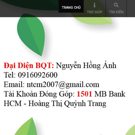
TRANG CHỦ
TRỢ GIÚP
TÌM KIẾM