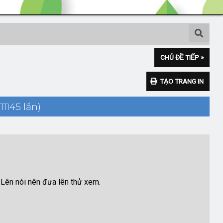
CHỦ ĐỀ TIẾP »
TẠO TRANG IN
1145 lần)
 Lên nói nên đưa lên thử xem.