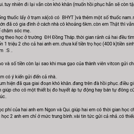
ui..tuy nhiên đi lại vẫn còn khó khăn (muốn hồi phục hẳn sẽ còn tập
uống thuốc lấy ở trạm xá(cô có BHYT )và thêm một số thuốc nam.
i lớn đã có gia đình ở cách nhà cô khoảng 6km..còn em Thật thì v
ể chăm sóc mẹ..
g theo học ở trường ĐH Đồng Tháp..thời gian rảnh cả hai đều tìm
 1 triệu 2 cho cả hai anh em..chưa kể tiền trọ học (400 k)tiền si
m :S ..
 và số tiền còn lại sao khi mua gạo của thành viên vitcon gửi ch
óm có ý kiến gửi đến cả nhà..
 hiện đã qua giai đoạn khó khăn..đang trên đà hồi phục..điều gia đ
m giúp cho cô một thiết bị đo huyết áp tự động hay bán tự đông cũ
úc..
phí của hai anh em Ngon và Qui..giúp hai em có thời gian học cho
ọc 2 anh em chỉ ở mức trung bình..vài tin tức gửi cả nhả..có thi