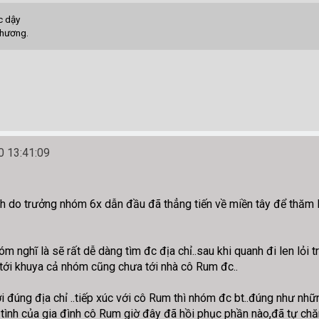
c dậy
thương.
 13:41:09
 do trưởng nhóm 6x dẫn đầu đã thẳng tiến về miền tây để thăm 
m nghĩ là sẽ rất dễ dàng tìm đc địa chỉ..sau khi quanh đi len lỏ
tới khuya cả nhóm cũng chưa tới nhà cô Rum đc..
 đúng địa chỉ ..tiếp xúc với cô Rum thì nhóm đc bt..đúng như nhữ
tình của gia đình cô Rum giờ đây đã hồi phục phần nào,đã tự chă