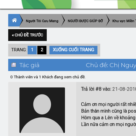
Người Tôi Cưu Mang
NGƯỜI ĐƯỢC GIÚP ĐỠ
Khu vực Miền 
« CHỦ ĐỀ TRƯỚC
TRANG:
1
2
XUỐNG CUỐI TRANG
Tác giả
Chủ đề: Chị Nguy
0 Thành viên và 1 Khách đang xem chủ đề.
Trả lời #8 vào:
21-08-2010
Cảm ơn mọi người rất nhiề
Bản thân mình cũng là pos
Hôm qua a Lên về khoảng 1
Lần nữa cảm ơn mọi người