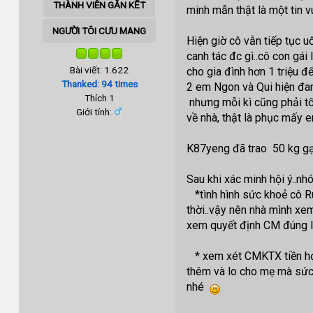
THÀNH VIÊN GẮN KẾT
minh mẫn thật là một tin v
NGƯỜI TÔI CƯU MANG
Hiện giờ cô vẫn tiếp tục 
canh tác đc gì..cô con gá
Bài viết: 1.622
cho gia đình hơn 1 triệu đ
Thanked: 94 times
2 em Ngon và Qui hiện đan
Thích 1
nhưng mỗi kì cũng phải tốn
Giới tính:
về nhà, thật là phục mấy e
K87yeng đã trao 50 kg gạo
Sau khi xác minh hội ý..nh
*tình hình sức khoẻ cô Rum
thời..vậy nên nhà mình xe
xem quyết định CM đúng l
* xem xét CMKTX tiền học 
thêm và lo cho mẹ mà sức h
nhé