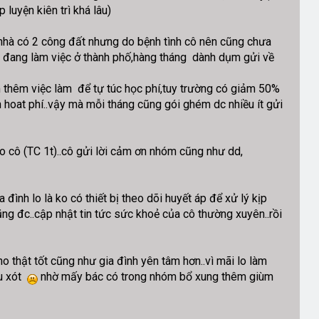
 luyện kiên trì khá lâu)
.nhà có 2 công đất nhưng do bệnh tình cô nên cũng chưa
ẫn đang làm việc ở thành phố,hàng tháng dành dụm gửi về
 thêm việc làm để tự túc học phí,tuy trường có giảm 50%
nh hoat phí..vậy mà mỗi tháng cũng gói ghém dc nhiều ít gửi
o cô (TC 1t)..cô gửi lời cảm ơn nhóm cũng như dd,
ình lo là ko có thiết bị theo dõi huyết áp để xử lý kịp
ng đc..cập nhật tin tức sức khoẻ của cô thường xuyên..rồi
 thật tốt cũng như gia đình yên tâm hơn..vì mãi lo làm
ếu xót
nhờ mấy bác có trong nhóm bổ xung thêm giùm