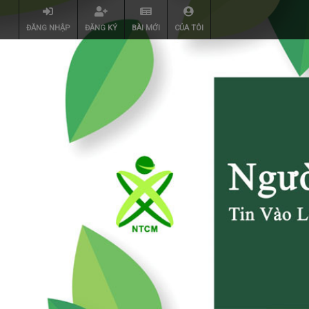
ĐĂNG NHẬP
ĐĂNG KÝ
BÀI MỚI
CỦA TÔI