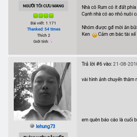
NGƯỜI TÔI CƯU MANG
Nhà cô Rum có ít đất phía 
Cạnh nhà có ao nhỏ nuôi c
Bài viết: 1.171
Nhóm được gđ mời ăn bữa c
Thanked: 54 times
Ken
Cảm ơn bác tài xế
Thích 2
Giới tính:
Trả lời #6 vào:
21-08-2010
vài hình ảnh chuyến thăm
em quên báo cáo là cuối b
lehung73