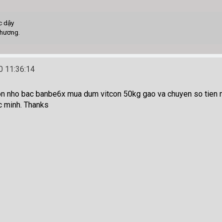
c dậy
thương.
 11:36:14
con nho bac banbe6x mua dum vitcon 50kg gao va chuyen so tien m
sau khi xac minh. Thanks @ chi lathuvan