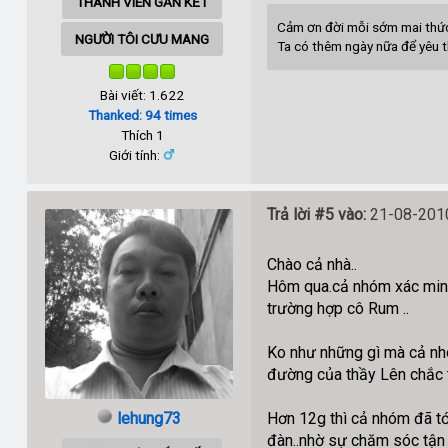
THÀNH VIÊN GẮN KẾT
Cảm ơn đời mỗi sớm mai thứ
NGƯỜI TÔI CƯU MANG
Ta có thêm ngày nữa để yêu 
Bài viết: 1.622
Thanked: 94 times
Thích 1
Giới tính:
Trả lời #5 vào:
21-08-2010
Chào cả nhà..
Hôm qua.cả nhóm xác minh
trường hợp cô Rum ..
Ko như những gì mà cả nhó
đường của thầy Lên chắc 
lehung73
Hơn 12g thì cả nhóm đã tới
đàn..nhờ sự chăm sóc tận 