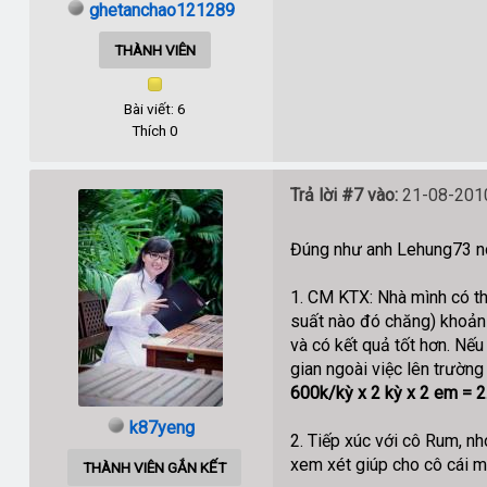
ghetanchao121289
THÀNH VIÊN
Bài viết: 6
Thích 0
Trả lời #7 vào:
21-08-2010
Đúng như anh Lehung73 nói
1. CM KTX: Nhà mình có th
suất nào đó chăng) khoản 
và có kết quả tốt hơn. Nế
gian ngoài việc lên trường
600k/kỳ x 2 kỳ x 2 em = 
k87yeng
2. Tiếp xúc với cô Rum, n
xem xét giúp cho cô cái m
THÀNH VIÊN GẮN KẾT