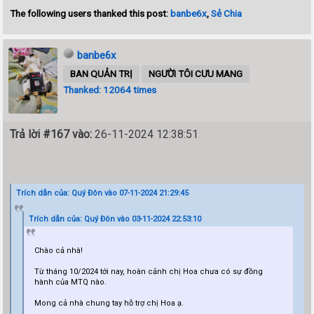
The following users thanked this post:
banbe6x
,
Sẻ Chia
banbe6x
BAN QUẢN TRỊ
NGƯỜI TÔI CƯU MANG
Thanked: 12064 times
Trả lời #167 vào:
26-11-2024 12:38:51
Trích dẫn của: Quý Đôn vào 07-11-2024 21:29:45
Trích dẫn của: Quý Đôn vào 03-11-2024 22:53:10
Chào cả nhà!
Từ tháng 10/2024 tới nay, hoàn cảnh chị Hoa chưa có sự đồng
hành của MTQ nào.
Mong cả nhà chung tay hỗ trợ chị Hoa ạ.