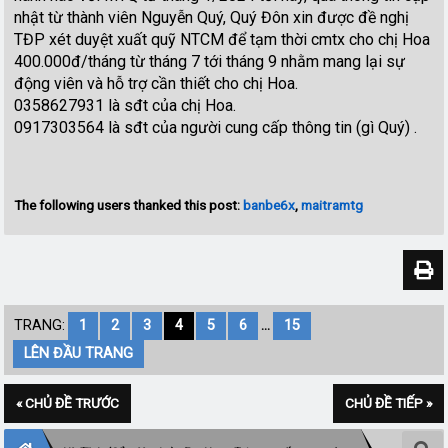
nhật từ thành viên Nguyễn Quý, Quý Đôn xin được đề nghị
TĐP xét duyệt xuất quỹ NTCM để tạm thời cmtx cho chị Hoa
400.000đ/tháng từ tháng 7 tới tháng 9 nhằm mang lại sự
động viên và hỗ trợ cần thiết cho chị Hoa.
0358627931 là sđt của chị Hoa.
0917303564 là sđt của người cung cấp thông tin (gì Quý) .
The following users thanked this post:
banbe6x
,
maitramtg
TRANG:
1
2
3
4
5
6
...
15
LÊN ĐẦU TRANG
« CHỦ ĐỀ TRƯỚC
CHỦ ĐỀ TIẾP »