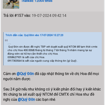
Thanked: 12064 times
Trả lời #157 vào:
19-07-2024 09:42:14
Trích dẫn của: Quý Đôn vào 17-07-2024 15:27:23
.....
Quý Đôn xin được đề nghị TĐP xét duyệt xuất quỹ NTCM để tạm thời cmtx
cho chị Hoa 400.000đ/tháng từ tháng 7 tới tháng 9 nhằm mang lại sự
động viên và hỗ trợ cần thiết cho chị Hoa.
0358627931 là sđt của chị Hoa.
0917303564 là sđt của người cung cấp thông tin (gì Quý) .
Cảm ơn
@Quý Đôn
đã cập nhật thông tin về chị Hoa để mọi
người nắm được.
Sau 24 giờ nếu như không có ý kiến phản đối hay ý kiến khác
thì chúng ta sẽ xuất quỹ NTCM để CMTX chỉ Hoa như đề
nghị của
@Quý Đôn
các bạn nhé.