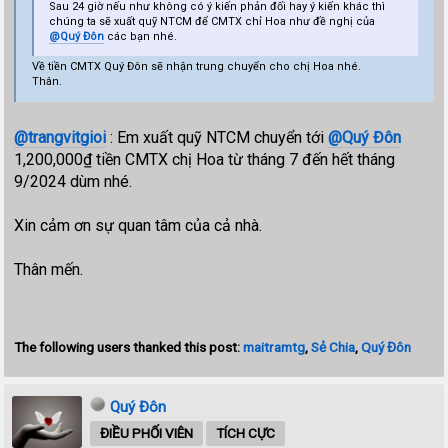
Sau 24 giờ nếu như không có ý kiến phản đối hay ý kiến khác thì
chúng ta sẽ xuất quỹ NTCM để CMTX chỉ Hoa như đề nghị của
@Quý Đôn
các bạn nhé.
Về tiền CMTX Quý Đôn sẽ nhận trung chuyển cho chị Hoa nhé.
Thân.
@trangvitgioi
: Em xuất quỹ NTCM chuyển tới
@Quý Đôn
1,200,000₫ tiền CMTX chị Hoa từ tháng 7 đến hết tháng
9/2024 dùm nhé.
Xin cảm ơn sự quan tâm của cả nhà.
Thân mến.
The following users thanked this post:
maitramtg
,
Sẻ Chia
,
Quý Đôn
Quý Đôn
ĐIỀU PHỐI VIÊN
TÍCH CỰC