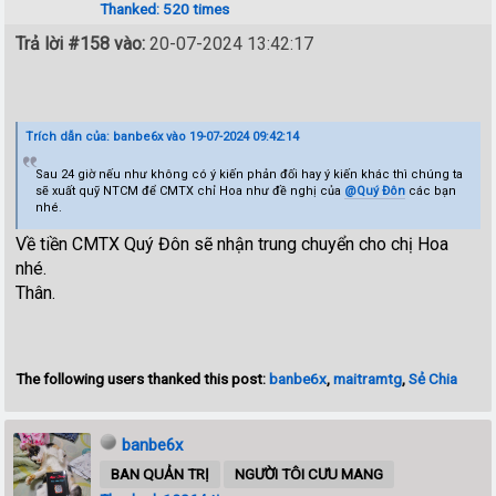
Thanked: 520 times
Trả lời #158 vào:
20-07-2024 13:42:17
Trích dẫn của: banbe6x vào 19-07-2024 09:42:14
Sau 24 giờ nếu như không có ý kiến phản đối hay ý kiến khác thì chúng ta
sẽ xuất quỹ NTCM để CMTX chỉ Hoa như đề nghị của
@Quý Đôn
các bạn
nhé.
Về tiền CMTX Quý Đôn sẽ nhận trung chuyển cho chị Hoa
nhé.
Thân.
The following users thanked this post:
banbe6x
,
maitramtg
,
Sẻ Chia
banbe6x
BAN QUẢN TRỊ
NGƯỜI TÔI CƯU MANG