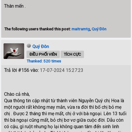
Thân mến .
The following users thanked this post:
maitramtg
,
Quý Đôn
Quý Đôn
ĐIỀU PHỐI VIÊN
TÍCH CỰC
Thanked: 520 times
Trả lời #156 vào:
17-07-2024 15:27:23
Chào cả nhà,
Qua thông tin cập nhật từ thành viên Nguyễn Quý chị Hoa là
một người rất không may mắn, vừa ra đời thì bố chị bỏ mẹ
chị . Được 2 tháng thì mẹ mất, chị ở với bà ngoại. Lên 13 tuổi
thì bà ngoại cũng mất, bỏ chị bơ vơ giữa cuộc đời. Dẫu còn
có cậu, gì ruột nhưng họ lại không quan tâm đến sinh linh