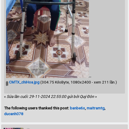
--
CMTX_chiHoa.jpg
(304.75 KiloByte, 1080x2400 - xem 211 lần.)
«
Sửa lần cuối: 29-11-2024 22:55:00 gửi bởi Quý Đôn
»
The following users thanked this post:
banbe6x
,
maitramtg
,
ducanh078