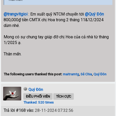
@trangvitgioi
: Em xuất quỹ NTCM chuyển tới
@Quý Đôn
800,000₫ tiền CMTX chị Hoa trong 2 tháng 11&12/2024
dùm nhé.
Mong có sự chung tay giúp đỡ chị Hoa của cả nhà từ tháng
1/2025 ạ.
Thân mến.
The following users thanked this post:
maitramtg
,
Sẻ Chia
,
Quý Đôn
Quý Đôn
ĐIỀU PHỐI VIÊN
TÍCH CỰC
Thanked: 520 times
Trả lời #168 vào:
28-11-2024 07:32:56