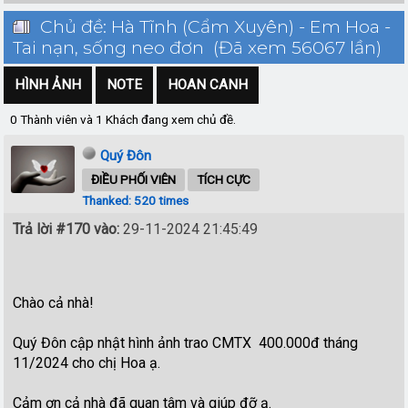
Chủ đề: Hà Tĩnh (Cẩm Xuyên) - Em Hoa -
Tai nạn, sống neo đơn (Đã xem 56067 lần)
HÌNH ẢNH
NOTE
HOAN CANH
0 Thành viên và 1 Khách đang xem chủ đề.
Quý Đôn
ĐIỀU PHỐI VIÊN
TÍCH CỰC
Thanked: 520 times
Trả lời #170 vào:
29-11-2024 21:45:49
Chào cả nhà!
Quý Đôn cập nhật hình ảnh trao CMTX 400.000đ tháng
11/2024 cho chị Hoa ạ.
Cảm ơn cả nhà đã quan tâm và giúp đỡ ạ.