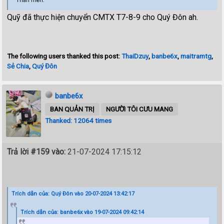
Thân mến.
Quỹ đã thực hiện chuyển CMTX T7-8-9 cho Quý Đôn ah.
The following users thanked this post:
ThaiDzuy
,
banbe6x
,
maitramtg
,
Sẻ Chia
,
Quý Đôn
banbe6x
BAN QUẢN TRỊ
NGƯỜI TÔI CƯU MANG
Thanked: 12064 times
Trả lời #159 vào:
21-07-2024 17:15:12
Trích dẫn của: Quý Đôn vào 20-07-2024 13:42:17
Trích dẫn của: banbe6x vào 19-07-2024 09:42:14