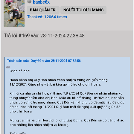
banbe6x
BAN QUẢN TRỊ
NGƯỜI TÔI CƯU MANG
Thanked: 12064 times
Trả lời #169 vào:
28-11-2024 22:38:48
Trích dẫn của: Quý Đôn vào 28-11-2024 07:32:56
Chào cả nhà!
Hoàn cảnh chị Quý Đôn nhận trách nhiệm trung chuyển tháng
11,12/2024. Cũng như viết bài kêu gọi hỗ trợ cho chị Hoa ạ.
Xin lỗi cả nhà và chị Hoa, vì tháng 7,8,9/2024 Quý Đôn có nhận nhiệm vụ
trung chuyển tiền cho chị Hoa. Mặc dù tới hết tháng 10/2024 chị Hoa vẫn
chưa có sự hỗ trợ nào, nhưng Quý Đôn vẫn không có đề xuất nào để giúp
đỡ chị Hoa, tới tháng 11/2024 Quý Đôn mới đề nghị xuất quỹ để giúp đỡ
cho chị Hoa ạ.
Mong cả nhà và chị Hoa thứ lỗi cho Quý Đôn ạ. Quý Đôn sẽ cố gắng khắc
cho những lần nhận nhiệm vụ khác ạ.
Thân mến.