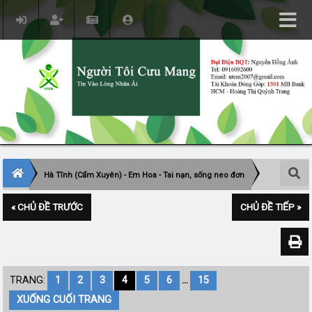
Hà Tĩnh (Cẩm Xuyên) - Em Hoa - Tai nạn, sống neo đơn
« CHỦ ĐỀ TRƯỚC
CHỦ ĐỀ TIẾP »
TRANG:
1
2
3
4
5
6
...
15
XUỐNG CUỐI TRANG