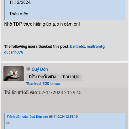
11,12/2024.
Thân mến.
Nhờ TĐP thực hiện giúp ạ, xin cảm ơn!
The following users thanked this post:
banbe6x
,
maitramtg
,
ducanh078
Quý Đôn
ĐIỀU PHỐI VIÊN
TÍCH CỰC
Thanked: 520 times
Trả lời #165 vào:
07-11-2024 21:29:45
Trích dẫn của: Quý Đôn vào 03-11-2024 22:53:10