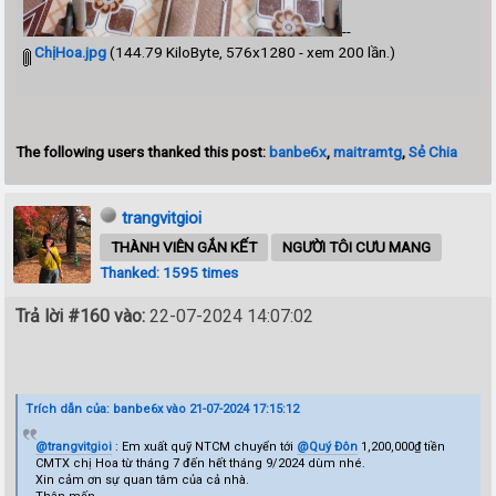
--
ChịHoa.jpg
(144.79 KiloByte, 576x1280 - xem 200 lần.)
The following users thanked this post:
banbe6x
,
maitramtg
,
Sẻ Chia
trangvitgioi
THÀNH VIÊN GẮN KẾT
NGƯỜI TÔI CƯU MANG
Thanked: 1595 times
Trả lời #160 vào:
22-07-2024 14:07:02
Trích dẫn của: banbe6x vào 21-07-2024 17:15:12
@trangvitgioi
: Em xuất quỹ NTCM chuyển tới
@Quý Đôn
1,200,000₫ tiền
CMTX chị Hoa từ tháng 7 đến hết tháng 9/2024 dùm nhé.
Xin cảm ơn sự quan tâm của cả nhà.