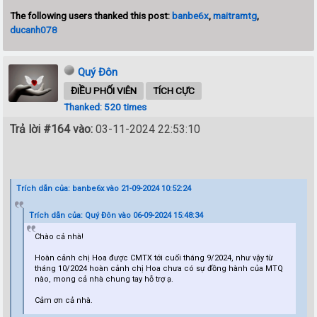
The following users thanked this post:
banbe6x
,
maitramtg
,
ducanh078
Quý Đôn
ĐIỀU PHỐI VIÊN
TÍCH CỰC
Thanked: 520 times
Trả lời #164 vào:
03-11-2024 22:53:10
Trích dẫn của: banbe6x vào 21-09-2024 10:52:24
Trích dẫn của: Quý Đôn vào 06-09-2024 15:48:34
Chào cả nhà!
Hoàn cảnh chị Hoa được CMTX tới cuối tháng 9/2024, như vậy từ
tháng 10/2024 hoàn cảnh chị Hoa chưa có sự đồng hành của MTQ
nào, mong cả nhà chung tay hỗ trợ ạ.
Cảm ơn cả nhà.