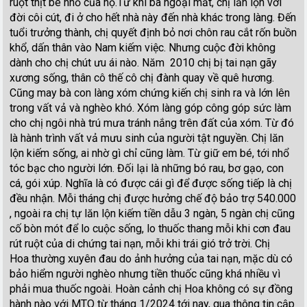
ruột thịt bé nhỏ của họ.Từ khi bà ngoại mất, chị lăn lộn với
đời côi cút, đi ở cho hết nhà này đến nhà khác trong làng. Đến
tuổi trưởng thành, chị quyết định bỏ nơi chôn rau cắt rốn buồn
khổ, dấn thân vào Nam kiếm việc. Nhưng cuộc đời không
dành cho chị chút ưu ái nào. Năm 2010 chị bị tai nạn gãy
xương sống, thân cô thế cô chị đành quay về quê hương.
Cũng may bà con làng xóm chứng kiến chị sinh ra và lớn lên
trong vất vả và nghèo khó. Xóm làng góp công góp sức làm
cho chị ngôi nhà trú mưa tránh nắng trên đất của xóm. Từ đó
là hành trình vất vả mưu sinh của người tật nguyền. Chị lăn
lộn kiếm sống, ai nhờ gì chỉ cũng làm. Từ giữ em bé, tới nhổ
tóc bạc cho người lớn. Đối lại là những bó rau, bơ gạo, con
cá, gói xúp. Nghĩa là có được cái gì để được sống tiếp là chị
đều nhận. Mỗi tháng chị được hưởng chế độ bảo trợ 540.000
, ngoài ra chị tự lăn lộn kiếm tiền dẫu 3 ngàn, 5 ngàn chị cũng
cố bòn mót để lo cuộc sống, lo thuốc thang mỗi khi cơn đau
rút ruột của di chứng tai nạn, mỗi khi trái gió trở trời. Chị
Hoa thường xuyên đau do ảnh hưởng của tai nạn, mặc dù có
bảo hiểm người nghèo nhưng tiền thuốc cũng khá nhiều vì
phải mua thuốc ngoài. Hoàn cảnh chị Hoa không có sự đồng
hành nào với MTQ từ tháng 1/2024 tới nay, qua thông tin cập