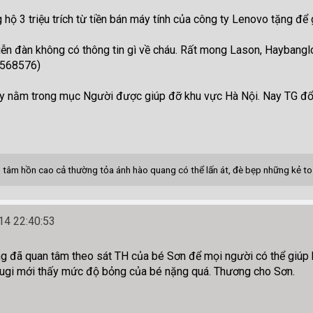
ộ 3 triệu trích từ tiền bán máy tính của công ty Lenovo tặng để
đàn không có thông tin gì về cháu. Rất mong Lason, Haybanglong
9568576)
nằm trong mục Người được giúp đỡ khu vực Hà Nội. Nay TG đổi 
 tâm hồn cao cả thường tỏa ánh hào quang có thể lấn át, đè bẹp những kẻ t
4 22:40:53
 đã quan tâm theo sát TH của bé Sơn để mọi người có thể giúp bé
Yugi mới thấy mức độ bỏng của bé nặng quá. Thương cho Sơn.