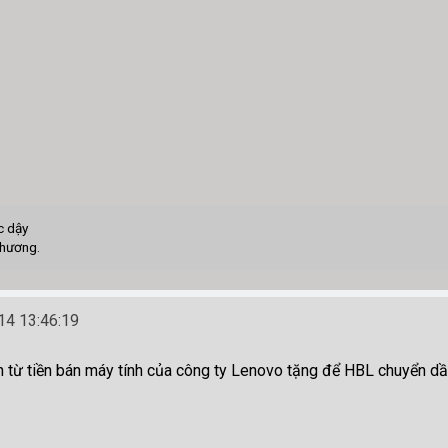
c dậy
thương.
4 13:46:19
ch từ tiền bán máy tính của công ty Lenovo tặng để HBL chuyển dầ