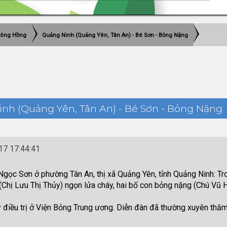
Sông Hồng
Quảng Ninh (Quảng Yên, Tân An) - Bé Sơn - Bỏng Nặng
nh (Quảng Yên, Tân An) - Bé Sơn - Bỏng Nặng 
7 17:44:41
gọc Sơn ở phường Tân An, thị xã Quảng Yên, tỉnh Quảng Ninh: Tr
Chị Lưu Thị Thủy) ngọn lửa cháy, hai bố con bỏng nặng (Chú Vũ 
 điều trị ở Viện Bỏng Trung ương. Diễn đàn đã thường xuyên th