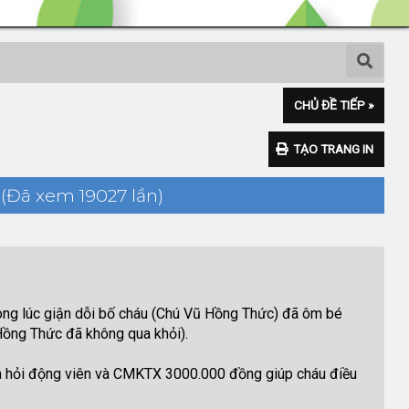
CHỦ ĐỀ TIẾP »
TẠO TRANG IN
(Đã xem 19027 lần)
ong lúc giận dỗi bố cháu (Chú Vũ Hồng Thức) đã ôm bé
Hồng Thức đã không qua khỏi).
ăm hỏi động viên và CMKTX 3000.000 đồng giúp cháu điều