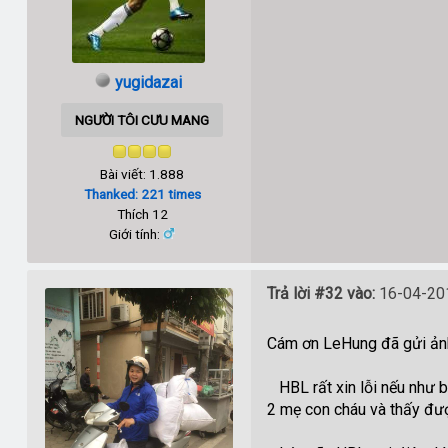
yugidazai
NGƯỜI TÔI CƯU MANG
Bài viết: 1.888
Thanked: 221 times
Thích 12
Giới tính:
Trả lời #32 vào:
16-04-201
Cám ơn LeHung đã gửi ảnh
HBL rất xin lỗi nếu như b
2 mẹ con cháu và thấy đượ