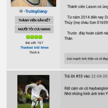
Thành viên Lason có ủng h
-TrườngGiang-
Từ năm 2014 đến nay Diễn 
THÀNH VIÊN GẮN KẾT
Thủy (mẹ cháu Sơn 0165
NGƯỜI TÔI CƯU MANG
Trước đây hoàn cảnh này 
Thân
Bài viết: 767
Thanked: 643 times
Thích 6
Sức mạnh tinh thần và vẻ đẹp
Trả lời #33 vào:
22-04-201
Rất cám ơn cô haybanglong
Nhờ những hình ảnh trên 