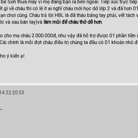
bé Sơn thưa máy vì mẹ đang bận ra bên ngoài. Tiếp xúc trực tiếp c
t gì về cháu thì có lẽ ít ai nghĩ cháu mới học dở lớp 2 và đã hơn
bạn chơi cùng. Cháu trả lời HBL là đã tháo băng tay phải, vết tách
ớc và sau bàn tay)và
làm mũi để cháu thở dễ hơn
.
ao cho mẹ cháu 2.000.000đ, như vậy đã hỗ trợ được 01 phần tiền
 Cái chính là mỗi đợt cháu điều trị chúng ta đều có 01 khoản nhỏ
ho ý kiến ạ!
4 22:20:53
L.