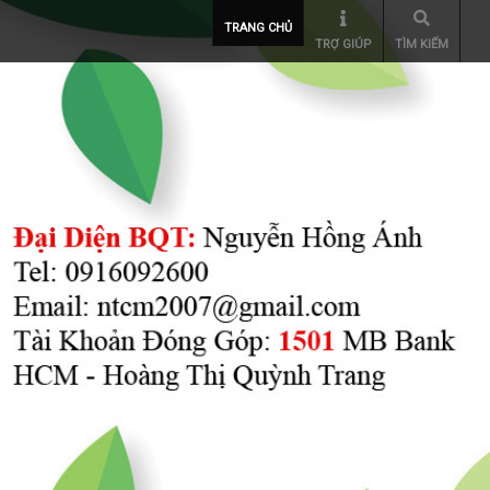
TRANG CHỦ
TRỢ GIÚP
TÌM KIẾM