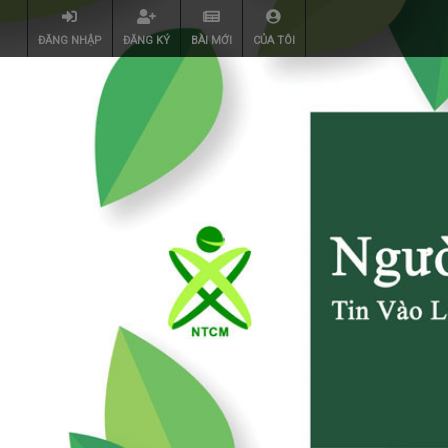
ĐĂNG NHẬP
ĐĂNG KÝ
BÀI MỚI
CỦA TÔI