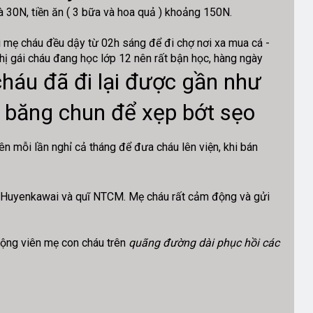
 là 30N, tiền ăn ( 3 bữa và hoa quả ) khoảng 150N.
ì mẹ cháu đều dậy từ 02h sáng để đi chợ nơi xa mua cá -
ị gái cháu đang học lớp 12 nên rất bận học, hàng ngày
cháu đã đi lại được gần như
i băng chun để xẹp bớt sẹo
ên mỗi lần nghỉ cả tháng để đưa cháu lên viện, khi bán
 Huyenkawai và quĩ NTCM. Mẹ cháu rất cảm động và gửi
động viên mẹ con cháu trên
quãng đường dài phục hồi các