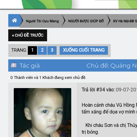
Người Tôi Cưu Mang
NGƯỜI ĐƯỢC GIÚP ĐỠ
KV Hà Nội-ĐB 
« CHỦ ĐỀ TRƯỚC
TRANG:
1
2
3
XUỐNG CUỐI TRANG
Tác giả
Chủ đề: Quảng Ni
0 Thành viên và 1 Khách đang xem chủ đề.
Trả lời #34 vào:
09-07-201
Hoàn cảnh cháu Vũ Hồng N
tẩm xăng để dọa vợ mình (
Khi cháu Sơn và chị Thủy
trị bỏng.