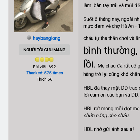
làm bàn tay trái và mũi
Suốt 6 tháng nay, ngoài n
mực đem về chợ Hà An - TX
haybanglong
cháu tự tha thẩn chơi và ă
bình thường,
NGƯỜI TÔI CƯU MANG
lồi.
Mẹ cháu đã rất cố gắ
Bài viết: 692
Thanked: 575 times
hàng trở lại cũng khó khăn
Thích 56
HBL đã thay mặt DD trao 
lời cám ơn các bạn và DD.
HBL rất mong mỗi đợt mẹ c
chức năng cho cháu.
HBL nhờ gửi ảnh sau ạ!