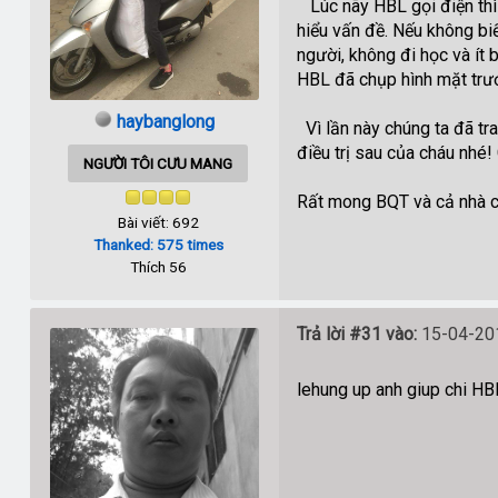
Lúc nãy HBL gọi điện thì 
hiểu vấn đề. Nếu không biế
người, không đi học và ít 
HBL đã chụp hình mặt trư
haybanglong
Vì lần này chúng ta đã tr
điều trị sau của cháu nhé!
NGƯỜI TÔI CƯU MANG
Rất mong BQT và cả nhà c
Bài viết: 692
Thanked: 575 times
Thích 56
Trả lời #31 vào:
15-04-201
lehung up anh giup chi HB