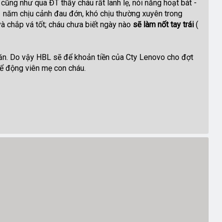
ũng như qua ĐT thấy cháu rất lanh lẹ, nói năng hoạt bát -
 01 năm chịu cảnh đau đớn, khó chịu thường xuyên trong
 và chắp vá tốt; cháu chưa biết ngày nào
sẽ làm nốt tay trái
(
 ăn. Do vậy HBL sẽ để khoản tiền của Cty Lenovo cho đợt
 để động viên mẹ con cháu.