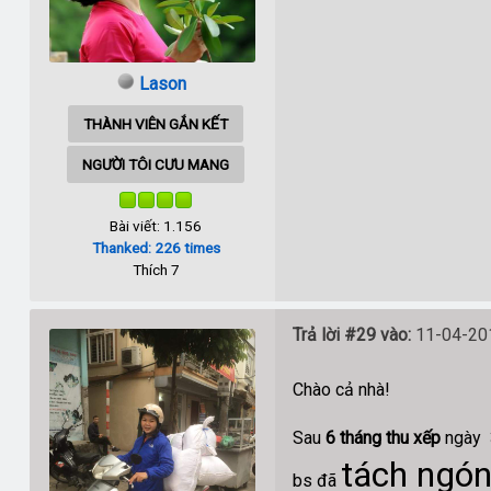
Lason
THÀNH VIÊN GẮN KẾT
NGƯỜI TÔI CƯU MANG
Bài viết: 1.156
Thanked: 226 times
Thích 7
Trả lời #29 vào:
11-04-201
Chào cả nhà!
Sau
6 tháng thu xếp
ngày 
tách ngón 
bs đã